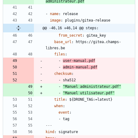
administrateur.pdf
- 
name
:
release
image
:
plugins/gitea-release
@@ -46,16 +46,14 @@ steps:
from_secret
:
gitea_key
base_url
:
https://gitea.champs-
libres.be
files
:
- 
user-manual.pdf
- 
admin-manual.pdf
checksum
:
- 
sha512
- 
"Manuel administrateur.pdf"
- 
"Manuel utilisateur.pdf"
title
:
${DRONE_TAG:=latest}
when
:
event
:
- 
tag
---
kind
:
signature