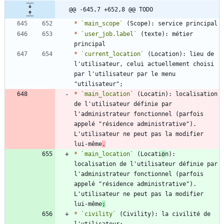
@@ -645,7 +652,8 @@ TODO
*
`main_scope`
*
`user_job.label`
 (texte): métier 
*
`current_location`
 (Location): lieu de 
l'utilisateur, celui actuellement choisi 
par l'utilisateur par le menu 
*
`main_location`
 (Locatin): localisation 
de l'utilisateur définie par 
l'administrateur fonctionnel (parfois 
appelé "résidence administrative"). 
L'utilisateur ne peut pas la modifier 
lui-même
.
*
`main_location`
 (Locati
o
n): 
localisation de l'utilisateur définie par 
l'administrateur fonctionnel (parfois 
appelé "résidence administrative"). 
L'utilisateur ne peut pas la modifier 
lui-même
;
*
`civility`
 (Civility): la civilité de 