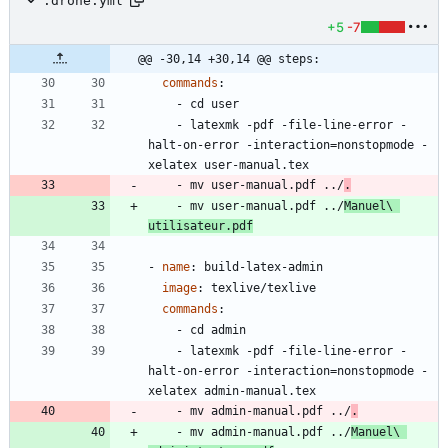
.drone.yml
+5
-7
@@ -30,14 +30,14 @@ steps:
commands
:
- 
cd user
- 
latexmk -pdf -file-line-error -
halt-on-error -interaction=nonstopmode -
xelatex user-manual.tex
- 
mv user-manual.pdf ../
.
- 
mv user-manual.pdf ../
Manuel\ 
utilisateur.pdf
- 
name
:
build-latex-admin
image
:
texlive/texlive
commands
:
- 
cd admin
- 
latexmk -pdf -file-line-error -
halt-on-error -interaction=nonstopmode -
xelatex admin-manual.tex
- 
mv admin-manual.pdf ../
.
- 
mv admin-manual.pdf ../
Manuel\ 