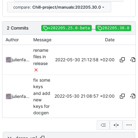
compare:
Chill-project/manuals:202205.30.0
2 Commits
...
v202205.25.0-beta
202205.30.0
Author
Message
Date
rename
files in
2022-05-30 21:12:58 +02:00
julienfastre
release
fix some
keys
and add
2022-05-30 21:08:57 +02:00
julienfastre
new
keys for
docgen