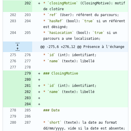
*
`closingMotive`
 (ClosingMotive): motif 
*
`ref`
*
`hasRef`
 (bool): 
`true`
 si un référent 
*
`hasLocation`
 (bool): 
`true`
 si un 
@@ -275,6 +276,12 @@ Présence à l'échange
*
`id`
*
`name`
*
`id`
*
`name`
*
`short`
 (texte): la date au format 