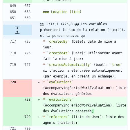
@@ -717,7 +725,8 @@ Les variables 
présentent le nom de la relation (`text`), 
et la personne avec qu
*
`createdBy`
 (Date): date de mise à 
*
`createdAt`
 (User): utilisateur ayant 
*
`createdAutomatically`
 (bool): 
`true`
si l'action a été créée automatiquement 
*
`evaluations`
(AccompanyingPeriodWorkEvaluation): liste 
*
`evaluations`
(AccompanyingPeriodWorkEvaluation): liste 
des évaluations générées
;
*
`referrers`
 (liste de User): liste des 