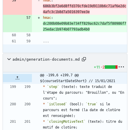
hmac
:
686b3bf2e6d8ffd370cfde19d9110b6c71af6e2dc
4afc3c1b8d7a5016397ee3e
hmac
:
dc200b08e09b83e734ff829ac62c7daf5f80986f7
25edac1b974b07793adb4b0
...
admin/generation-documents.md
+11
-2
@@ -199,6 +199,7 @@ 
${courseStartDateShort} // 15/01/2021
*
`step`
 (texte): texte traduit de 
l'étape du parcours: "Brouillon", ou "En 
*
`isClosed`
 (bool): 
`true`
 si le 
parcours est fermé (la date de clotûre 
*
`closingMotiveText`
 (texte): titre du 