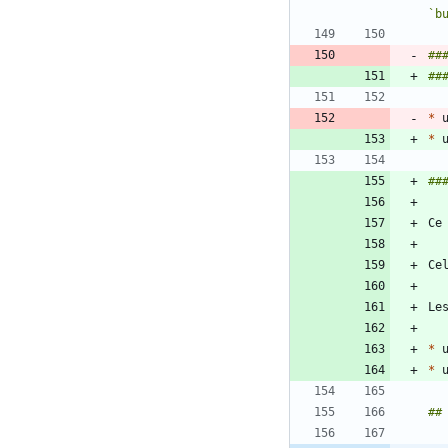
`b
##
*
 
*
 
*
 
*
 