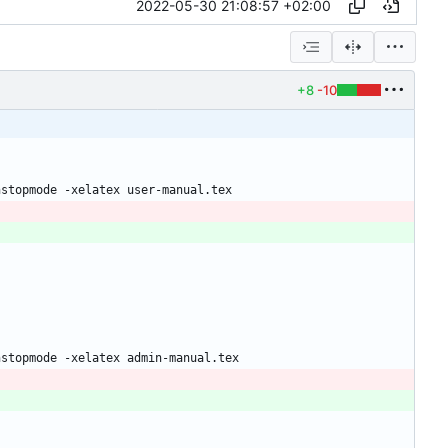
2022-05-30 21:08:57 +02:00
+8
-10
nstopmode -xelatex user-manual.tex
nstopmode -xelatex admin-manual.tex