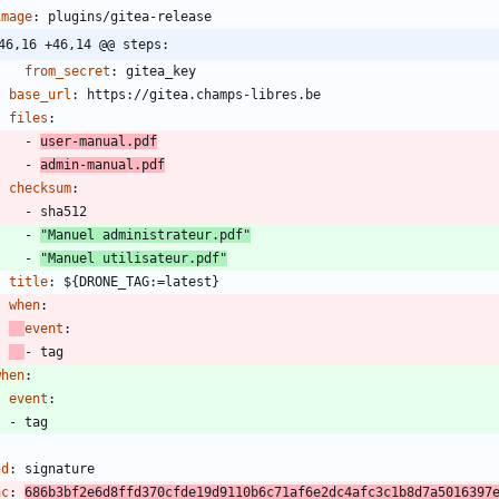
image
:
plugins/gitea-release
46,16 +46,14 @@ steps:
from_secret
:
gitea_key
base_url
:
https://gitea.champs-libres.be
files
:
- 
user-manual.pdf
- 
admin-manual.pdf
checksum
:
- 
sha512
- 
"Manuel administrateur.pdf"
- 
"Manuel utilisateur.pdf"
title
:
${DRONE_TAG:=latest}
when
:
event
:
- 
tag
when
:
event
:
- 
tag
-
nd
:
signature
ac
:
686b3bf2e6d8ffd370cfde19d9110b6c71af6e2dc4afc3c1b8d7a5016397