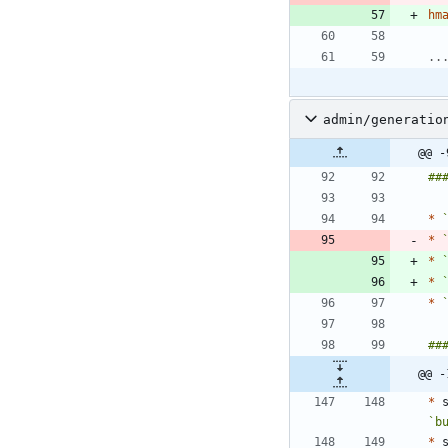
hm
..
admin/generatio
@@ -
*
*
*
*
*
@@ -
*
 
`b
*
 