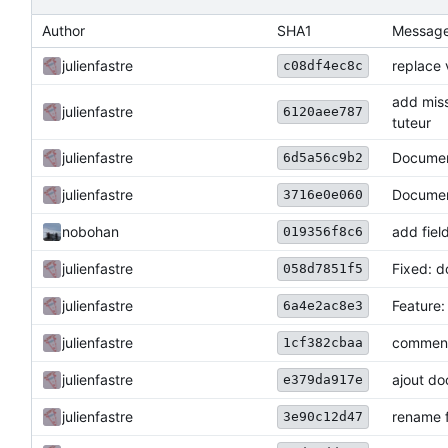
Author
SHA1
Messag
julienfastre
replace 
c08df4ec8c
add miss
julienfastre
6120aee787
tuteur
Documen
julienfastre
6d5a56c9b2
julienfastre
Document
3716e0e060
nobohan
add fiel
019356f8c6
julienfastre
Fixed: d
058d7851f5
julienfastre
Feature:
6a4e2ac8e3
julienfastre
comment
1cf382cbaa
julienfastre
ajout do
e379da917e
julienfastre
rename f
3e90c12d47