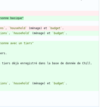
rsonne basique"
ons`
, 
`household`
 (ménage) et 
`budget`
tions`
, 
`household`
 (ménage) et 
`budget`
tions`
, 
`household`
 (ménage) et 
`budget`