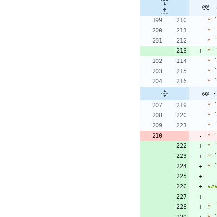
@@ -
*
*
*
*
*
*
*
@@ -
*
*
*
*
*
*
*
*