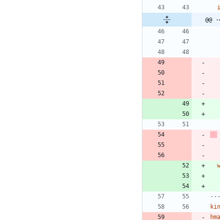
@@ -
--
ki
hm