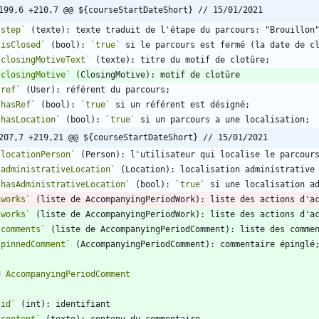
199,6 +210,7 @@ ${courseStartDateShort} // 15/01/2021
`step`
`isClosed`
 (bool): 
`true`
`closingMotiveText`
`closingMotive`
`ref`
`hasRef`
 (bool): 
`true`
`hasLocation`
 (bool): 
`true`
207,7 +219,21 @@ ${courseStartDateShort} // 15/01/2021
`locationPerson`
`administrativeLocation`
`hasAdministrativeLocation`
 (bool): 
`true`
`works`
`works`
 (liste de AccompanyingPeriodWork): liste des actions d'a
`comments`
`pinnedComment`
`id`