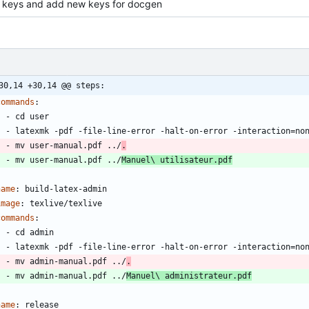
e keys and add new keys for docgen
30,14 +30,14 @@ steps:
commands
:
- 
cd user
- 
latexmk -pdf -file-line-error -halt-on-error -interaction=no
- 
mv user-manual.pdf ../
.
- 
mv user-manual.pdf ../
Manuel\ utilisateur.pdf
name
:
build-latex-admin
image
:
texlive/texlive
commands
:
- 
cd admin
- 
latexmk -pdf -file-line-error -halt-on-error -interaction=no
- 
mv admin-manual.pdf ../
.
- 
mv admin-manual.pdf ../
Manuel\ administrateur.pdf
name
:
release