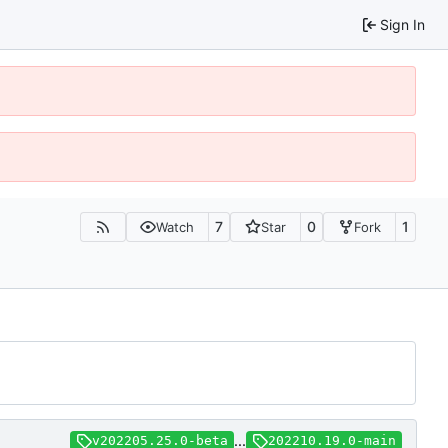
Sign In
7
0
1
Watch
Star
Fork
...
v202205.25.0-beta
202210.19.0-main