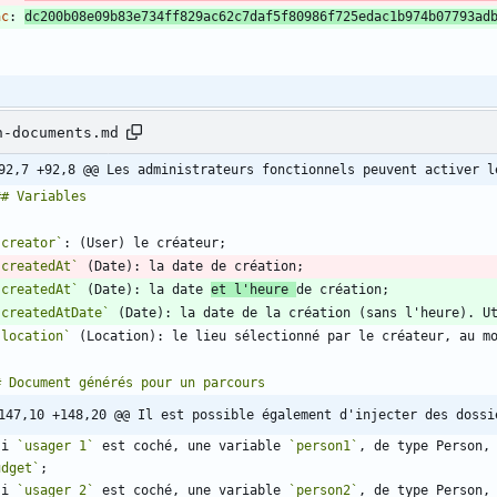
ac
:
dc200b08e09b83e734ff829ac62c7daf5f80986f725edac1b974b07793ad
.
n-documents.md
92,7 +92,8 @@ Les administrateurs fonctionnels peuvent activer l
`creator`
`createdAt`
`createdAt`
 (Date): la date 
et l'heure 
`createdAtDate`
`location`
 (Location): le lieu sélectionné par le créateur, au m
147,10 +148,20 @@ Il est possible également d'injecter des dossi
si 
`usager 1`
 est coché, une variable 
`person1`
, de type Person,
udget`
si 
`usager 2`
 est coché, une variable 
`person2`
, de type Person,