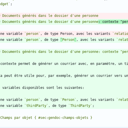
udget`
# Documents générés dans le dossier d'une personne
: contexte "pe
une variable 
`person`
, de type Person, avec les variants 
`relati
une variable 
`person`
, de type 
`
Person
`
, avec les variants 
`rela
une variable 
`person`
, de type 
`Person`
, avec les variants 
`rela
une variable 
`thirdParty`
, de type 
`ThirdParty`