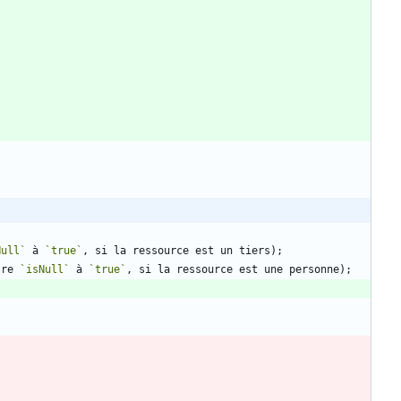
Null`
 à 
`true`
tre 
`isNull`
 à 
`true`