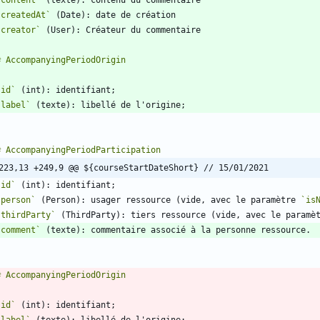
`content`
`createdAt`
`creator`
`id`
`label`
223,13 +249,9 @@ ${courseStartDateShort} // 15/01/2021
`id`
`person`
 (Person): usager ressource (vide, avec le paramètre 
`is
`thirdParty`
 (ThirdParty): tiers ressource (vide, avec le paramè
`comment`
`id`