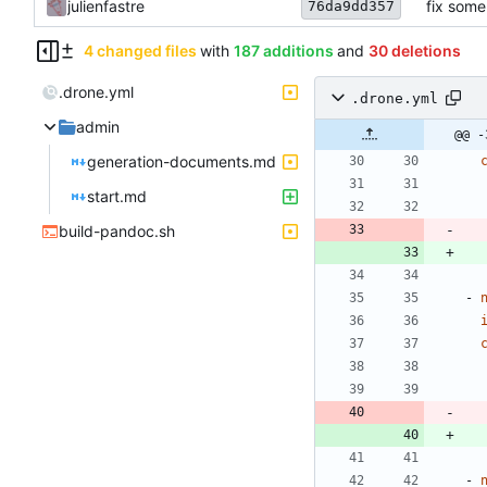
julienfastre
fix som
76da9dd357
4 changed files
with
187 additions
and
30 deletions
.drone.yml
.drone.yml
admin
@@ -
generation-documents.md
start.md
build-pandoc.sh
- 
- 