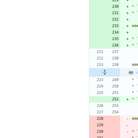
*
*
*
*
*
@@ -
*
*
*
*
*