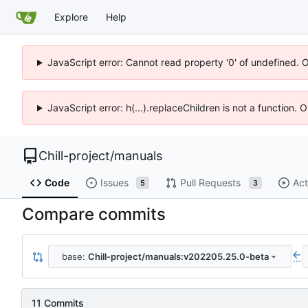
Explore
Help
JavaScript error: Cannot read property '0' of undefined. 
JavaScript error: h(...).replaceChildren is not a function.
Chill-project
/
manuals
Code
Issues
Pull Requests
Act
5
3
Compare commits
base:
Chill-project/manuals:v202205.25.0-beta
...
11 Commits