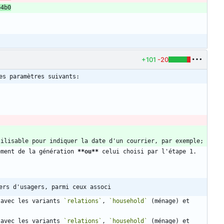
b4b0
+101
-20
es paramètres suivants:
oment de la génération 
**ou
**
ers d'usagers, parmi ceux associ
 avec les variants 
`relations`
, 
`household`
 (ménage) et 
 avec les variants 
`relations`
, 
`household`
 (ménage) et 