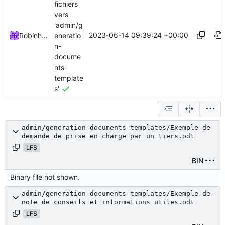
fichiers
vers
'admin/g
2023-06-14 09:39:24 +00:00
eneratio
Robinhublart
n-
docume
nts-
template
s'
admin/generation-documents-templates/Exemple de
demande de prise en charge par un tiers.odt
LFS
BIN
Binary file not shown.
admin/generation-documents-templates/Exemple de
note de conseils et informations utiles.odt
LFS