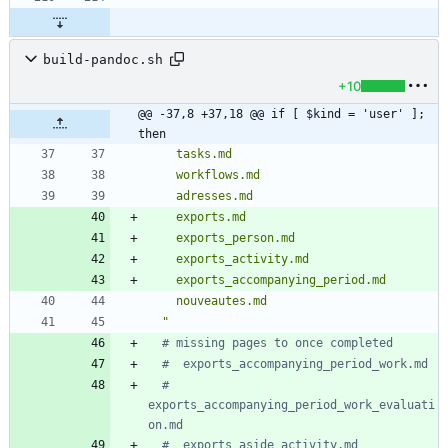
build-pandoc.sh
+10
@@ -37,8 +37,18 @@ if [ $kind = 'user' ]; 
then
  "
# missing pages to once completed
#  exports_accompanying_period_work.md
#  
exports_accompanying_period_work_evaluati
on.md
#  exports_aside_activity.md