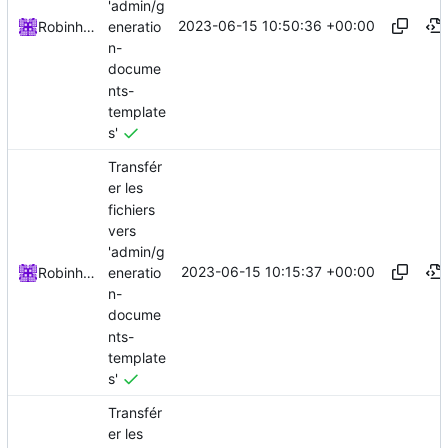
'admin/g
2023-06-15 10:50:36 +00:00
eneratio
Robinhublart
n-
docume
nts-
template
s'
Transfér
er les
fichiers
vers
'admin/g
2023-06-15 10:15:37 +00:00
eneratio
Robinhublart
n-
docume
nts-
template
s'
Transfér
er les