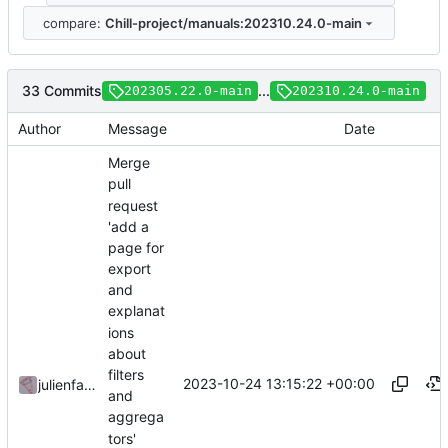
compare:
Chill-project/manuals:202310.24.0-main
33 Commits
...
202305.22.0-main
202310.24.0-main
Author
Message
Date
Merge
pull
request
'add a
page for
export
and
explanat
ions
about
filters
2023-10-24 13:15:22 +00:00
julienfastre
and
aggrega
tors'