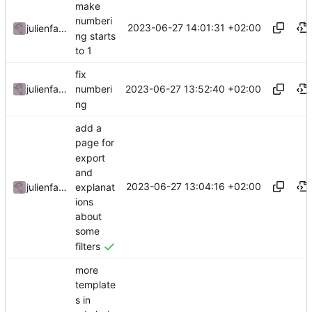
make
numberi
2023-06-27 14:01:31 +02:00
julienfastre
ng starts
to 1
fix
2023-06-27 13:52:40 +02:00
julienfastre
numberi
ng
add a
page for
export
and
2023-06-27 13:04:16 +02:00
explanat
julienfastre
ions
about
some
filters
more
template
s in