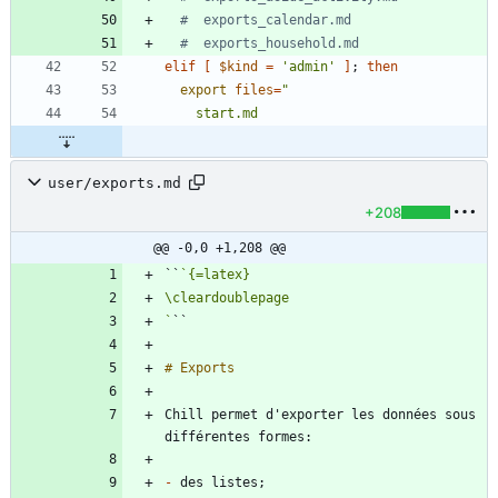
#  exports_calendar.md
#  exports_household.md
elif
[
$kind
=
'admin'
]
;
then
export
files
=
user/exports.md
+208
@@ -0,0 +1,208 @@
``
`
Chill permet d'exporter les données sous 
-