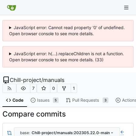
JavaScript error: Cannot read property '0' of undefined.
Open browser console to see more details.
JavaScript error: h(...).replaceChildren is not a function.
Open browser console to see more details. (33)
Chill-project
/
manuals
7
0
1
Code
Issues
Pull Requests
Action
5
3
Compare commits
base:
Chill-project/manuals:202305.22.0-main
...