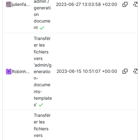
admin /
2023-06-27 13:03:58 +02:00
julienfastre
generati
on
docume
nt
Transfér
er les
fichiers
vers
'admin/g
2023-06-15 10:51:07 +00:00
eneratio
Robinhublart
n-
docume
nts-
template
s'
Transfér
er les
fichiers
vers