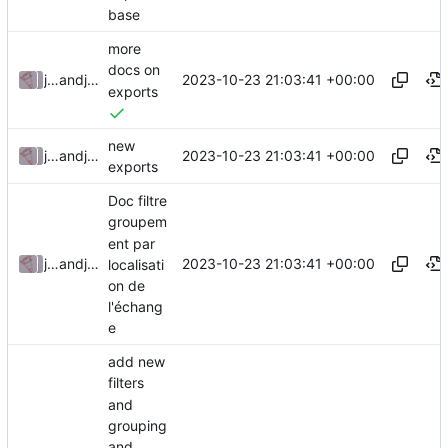
base
more
docs on
2023-10-23 21:03:41 +00:00
julienfastre
and
julienfastre
exports
new
2023-10-23 21:03:41 +00:00
julienfastre
and
julienfastre
exports
Doc filtre
groupem
ent par
2023-10-23 21:03:41 +00:00
julienfastre
and
julienfastre
localisati
on de
l'échang
e
add new
filters
and
grouping
and