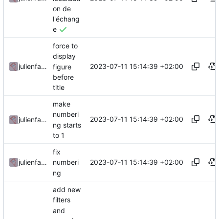
on de
l'échang
e
force to
display
2023-07-11 15:14:39 +02:00
julienfastre
figure
before
title
make
numberi
2023-07-11 15:14:39 +02:00
julienfastre
ng starts
to 1
fix
2023-07-11 15:14:39 +02:00
julienfastre
numberi
ng
add new
filters
and