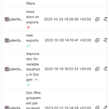
filters
more
docs on
2023-10-23 14:29:39 +02:00
julienfastre
exports
new
2023-10-20 14:10:41 +02:00
julienfastre
exports
improve
doc for
variable
2023-10-19 16:01:32 +00:00
julienfastre
thirdPart
y in Doc
...
gen
Doc filtre
groupem
ent par
2023-07-11 15:14:39 +02:00
julienfastre
localisati