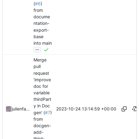
(
#6
)
from
docume
ntation-
export-
base
into main
...
Merge
pull
request
'improve
doc for
variable
thirdPart
y in Doc
2023-10-24 13:14:59 +00:00
julienfastre
gen' (
#7
)
from
docgen-
add-
third-