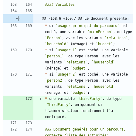
@@ -168,6 +169,7 @@ Le document présente:
*
 si 
`usager principal du parcours`
 est 
coché, une variable 
`mainPerson`
, de type 
`Person`
, avec les variants 
`relations`
, 
`household`
 (ménage) et 
`budget`
*
 si 
`usager 1`
 est coché, une variable 
`person1`
, de type Person, avec les 
variants 
`relations`
, 
`household`
(ménage) et 
`budget`
*
 si 
`usager 2`
 est coché, une variable 
`person2`
, de type Person, avec les 
variants 
`relations`
, 
`household`
(ménage) et 
`budget`
*
 une variable 
`thirdParty`
, de type 
`ThirdParty`
, uniquement si 
l'administrateur fonctionnel l'a 
### Document générés pour un parcours, 