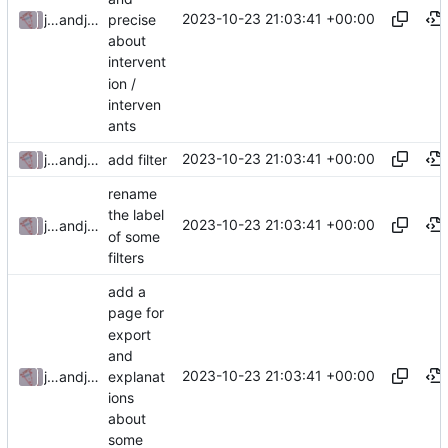
2023-10-23 21:03:41 +00:00
precise
julienfastre
and
julienfastre
about
intervent
ion /
interven
ants
2023-10-23 21:03:41 +00:00
julienfastre
and
julienfastre
add filter
rename
the label
2023-10-23 21:03:41 +00:00
julienfastre
and
julienfastre
of some
filters
add a
page for
export
and
2023-10-23 21:03:41 +00:00
explanat
julienfastre
and
julienfastre
ions
about
some