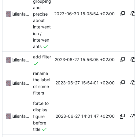
grouping
and
2023-06-30 15:08:54 +02:00
precise
julienfastre
about
intervent
ion /
interven
ants
add filter
2023-06-27 15:56:05 +02:00
julienfastre
rename
the label
2023-06-27 15:54:01 +02:00
julienfastre
of some
filters
force to
display
2023-06-27 14:01:47 +02:00
julienfastre
figure
before
title