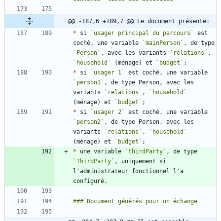
@@ -187,6 +189,7 @@ Le document présente:
*
 si 
`usager principal du parcours`
 est 
coché, une variable 
`mainPerson`
, de type 
`Person`
, avec les variants 
`relations`
, 
`household`
 (ménage) et 
`budget`
*
 si 
`usager 1`
 est coché, une variable 
`person1`
, de type Person, avec les 
variants 
`relations`
, 
`household`
(ménage) et 
`budget`
*
 si 
`usager 2`
 est coché, une variable 
`person2`
, de type Person, avec les 
variants 
`relations`
, 
`household`
(ménage) et 
`budget`
*
 une variable 
`thirdParty`
, de type 
`ThirdParty`
, uniquement si 
l'administrateur fonctionnel l'a 