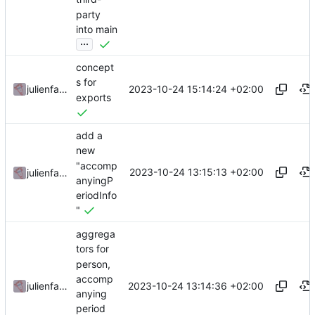
party
into main
...
concept
s for
2023-10-24 15:14:24 +02:00
julienfastre
exports
add a
new
"accomp
2023-10-24 13:15:13 +02:00
julienfastre
anyingP
eriodInfo
"
aggrega
tors for
person,
accomp
2023-10-24 13:14:36 +02:00
julienfastre
anying
period