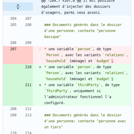
@@ -204,7 +207,8 @@ Il est possible 
également d'injecter des dossiers 
d'usagers, parmi ceux associ
### Documents générés dans le dossier 
d'une personne: contexte "personne 
*
 une variable 
`person`
, de type 
`Person`
, avec les variants 
`relations`
, 
`household`
 (ménage) et 
`budget`
.
*
 une variable 
`person`
, de type 
`Person`
, avec les variants 
`relations`
, 
`household`
 (ménage) et 
`budget`
;
*
 une variable 
`thirdParty`
, de type 
`ThirdParty`
, uniquement si 
l'administrateur fonctionnel l'a 
### Documents générés dans le dossier 
d'une personne: contexte "personne avec 