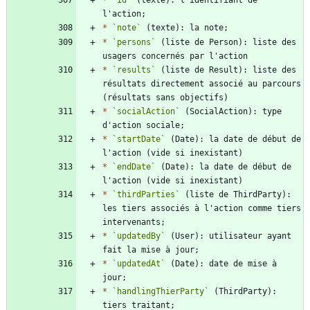
*
`id`
 (texte): l'identifiant de 
*
`note`
*
`persons`
 (liste de Person): liste des 
*
`results`
 (liste de Result): liste des 
résultats directement associé au parcours 
*
`socialAction`
 (SocialAction): type 
*
`startDate`
 (Date): la date de début de 
*
`endDate`
 (Date): la date de début de 
*
`thirdParties`
 (liste de ThirdParty): 
les tiers associés à l'action comme tiers 
*
`updatedBy`
 (User): utilisateur ayant 
*
`updatedAt`
 (Date): date de mise à 
*
`handlingThierParty`
 (ThirdParty): 