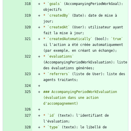
*
`goals`
 (AccompanyingPeriodWorkGoal): 
*
`createdBy`
 (Date): date de mise à 
*
`createdAt`
 (User): utilisateur ayant 
*
`createdAutomatically`
 (bool): 
`true`
si l'action a été créée automatiquement 
*
`evaluations`
(AccompanyingPeriodWorkEvaluation): liste 
*
`referrers`
 (liste de User): liste des 
### AccompanyingPeriodWorkEvaluation 
(évaluation dans une action 
*
`id`
 (texte): l'identifiant de 
*
`type`
 (texte): le libellé de 