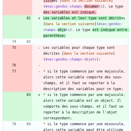
listé
es [
dans la section suivante
]
(
#sec:gendoc-champs-
documen
ts
). Le type 
des variables est indiqué.
Les variables et leur type sont décrit
es 
[
dans la section suivante
](
#sec:gendoc-
champs-
obje
ts
). Le type 
est indiqué entre 
parenthèse:
Les variables pour chaque type sont 
décrites [
dans la section suivante
]
(
#sec:gendoc-champs-objets
*
 si le type commence par une majuscule, 
alors cette variable comporte des sous-
champs, et il faut se reporter à la 
*
 si le type commence par une majuscule, 
alors cette variable est un object. Il 
comporte des sous-champs, et il faut se 
reporter à la description de l'objet 
*
 si le type commence par une minuscule, 
alors cette variable peut être utilisée 