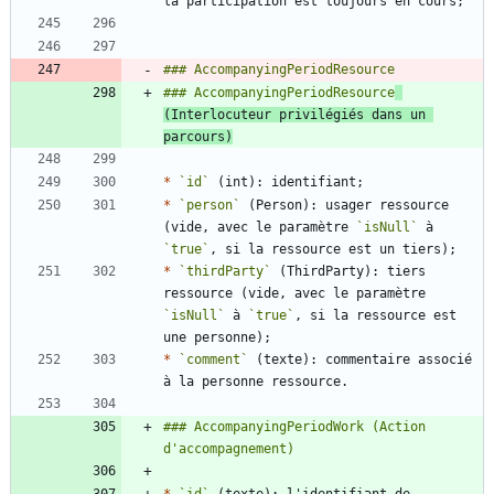
### AccompanyingPeriodResource
(Interlocuteur privilégiés dans un 
parcours)
*
`id`
*
`person`
 (Person): usager ressource 
(vide, avec le paramètre 
`isNull`
 à 
`true`
*
`thirdParty`
 (ThirdParty): tiers 
ressource (vide, avec le paramètre 
`isNull`
 à 
`true`
, si la ressource est 
*
`comment`
 (texte): commentaire associé 
### AccompanyingPeriodWork (Action 