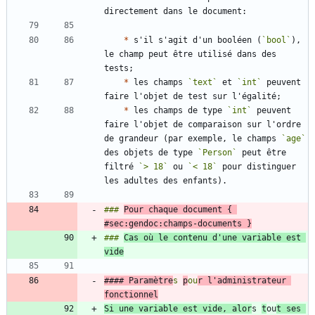
*
 s'il s'agit d'un booléen (
`bool`
), 
le champ peut être utilisé dans des 
*
 les champs 
`text`
 et 
`int`
 peuvent 
*
 les champs de type 
`int`
 peuvent 
faire l'objet de comparaison sur l'ordre 
de grandeur (par exemple, le champs 
`age`
des objets de type 
`Person`
 peut être 
filtré 
`> 18`
 ou 
`< 18`
 pour distinguer 
### 
Pour chaque document { 
#sec:gendoc:champs-documents }
### 
Cas où le contenu d'une variable est 
vide
#### Paramètre
s 
p
ou
r l'administrateur 
Si une variable est vide, alor
s 
t
ou
t ses 