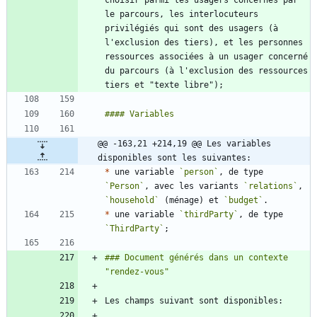
choisir parmi les usagers concernés par 
le parcours, les interlocuteurs 
privilégiés qui sont des usagers (à 
l'exclusion des tiers), et les personnes 
ressources associées à un usager concerné 
du parcours (à l'exclusion des ressources 
@@ -163,21 +214,19 @@ Les variables 
disponibles sont les suivantes:
*
 une variable 
`person`
, de type 
`Person`
, avec les variants 
`relations`
, 
`household`
 (ménage) et 
`budget`
*
 une variable 
`thirdParty`
, de type 
`ThirdParty`
### Document générés dans un contexte 