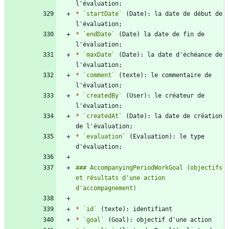
*
`startDate`
 (Date): la date de début de 
*
`endDate`
 (Date) la date de fin de 
*
`maxDate`
 (Date): la date d'échéance de 
*
`comment`
 (texte): le commentaire de 
*
`createdBy`
 (User): le créateur de 
*
`createdAt`
 (Date): la date de création 
*
`evaluation`
 (Evaluation): le type 
### AccompanyingPeriodWorkGoal (objectifs 
et résultats d'une action 
*
`id`
*
`goal`