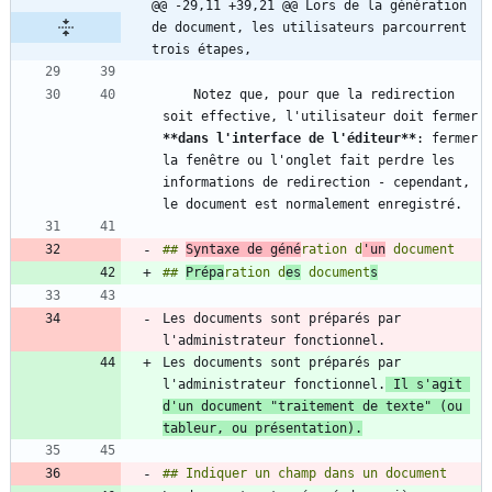
@@ -29,11 +39,21 @@ Lors de la génération 
de document, les utilisateurs parcourrent 
trois étapes,
    Notez que, pour que la redirection 
soit effective, l'utilisateur doit fermer 
**dans l'interface de l'éditeur
**
: fermer 
la fenêtre ou l'onglet fait perdre les 
informations de redirection - cependant, 
## 
Syntaxe de géné
ration d
'un
## 
Prépa
ration d
es
 document
s
Les documents sont préparés par 
Les documents sont préparés par 
l'administrateur fonctionnel.
 Il s'agit 
d'un document "traitement de texte" (ou 
tableur, ou présentation).