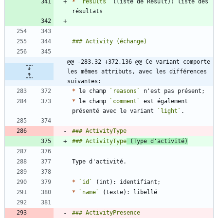
*
`results`
 (liste de Result): liste des 
@@ -283,32 +372,136 @@ Ce variant comporte 
les mêmes attributs, avec les différences 
suivantes:
*
 le champ 
`reasons`
*
 le champ 
`comment`
 est également 
présenté avec le variant 
`light`
### ActivityType
 (Type d'activité)
*
`id`
*
`name`