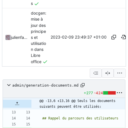
s
docgen:
mise à
jour des
principe
2023-02-09 23:49:37 +01:00
s et
julienfastre
utilisatio
n dans
Libre
office
admin/generation-documents.md
+277
-424
@@ -13,6 +13,16 @@ Seuls les documents 
suivants peuvent être utilisés: