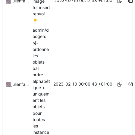
2023-02-10 00:12:38 +01:00
julienfastre
image
for insert
renvoi
admin/d
ocgen:
ré-
ordonne
les
objets
par
ordre
alphabét
2023-02-10 00:06:43 +01:00
julienfastre
ique +
uniquem
ent les
objets
pour
toutes
les
instance