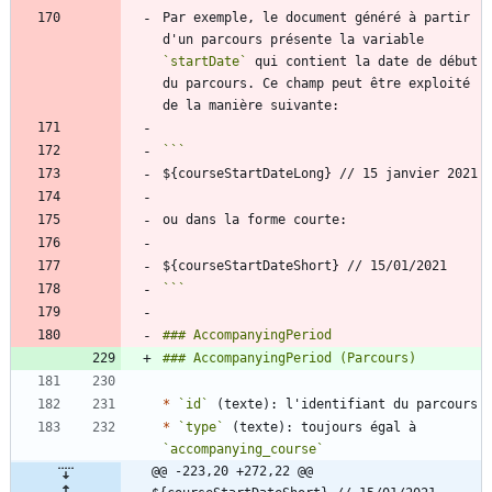
Par exemple, le document généré à partir 
d'un parcours présente la variable 
`startDate`
 qui contient la date de début 
du parcours. Ce champ peut être exploité 
```
*
`id`
*
`type`
 (texte): toujours égal à 
`accompanying_course`
@@ -223,20 +272,22 @@ 