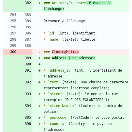
### ActivityPresence
 (Présence à 
l'échange)
*
`id`
*
`name`
### 
ClosingMotive
### 
Address (Une adresse)
*
`address_id`
 (int): l'identifiant de 
*
`text`
 (texte): une chaine de caractère 
*
`street`
 (texte): le nom de la rue 
*
`streetNumber`
 (texte): le numéro de 
*
`postcode`
*
`country`
 (Country): le pays de 