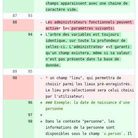
champs apparaissent avec une chaine de 
L
es administrateurs fonctionnels peuvent 
active
r 
l
es
 paramètres suivants:
L
'arbre des variables est toujours 
identique, sur toute la profondeur de 
celles-ci. L'administrateu
r es
t garanti 
qu'un champ existera, même si sa valeur 
n'est pas présente dans la base de 
donnée.
*
 un champ "lieu", qui permettra de 
choisir parmi les lieux pré-enregistrés. 
Le lieu pré-sélectionné sera celui choisi 
### Exemple: la date de naissance d'une 
Dans le contexte "personne", les 
informations de la personne sont 
disponibles sous le champ 
`v.person`
. Il 