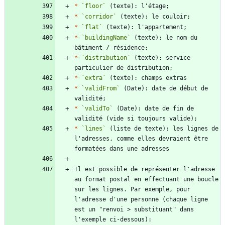
*
`floor`
*
`corridor`
*
`flat`
*
`buildingName`
 (texte): le nom du 
*
`distribution`
 (texte): service 
*
`extra`
*
`validFrom`
 (Date): date de début de 
*
`validTo`
 (Date): date de fin de 
*
`lines`
 (liste de texte): les lignes de 
l'adresses, comme elles devraient être 
Il est possible de représenter l'adresse 
au format postal en effectuant une boucle 
sur les lignes. Par exemple, pour 
l'adresse d'une personne (chaque ligne 
est un "renvoi > substituant" dans 