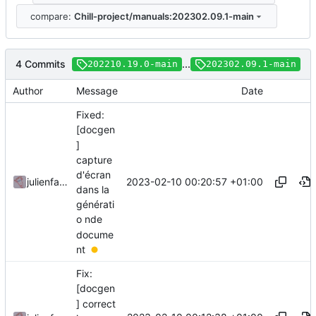
compare:
Chill-project/manuals:202302.09.1-main
4 Commits
...
202210.19.0-main
202302.09.1-main
Author
Message
Date
Fixed:
[docgen
]
capture
d'écran
2023-02-10 00:20:57 +01:00
julienfastre
dans la
générati
o nde
docume
nt
Fix:
[docgen
] correct