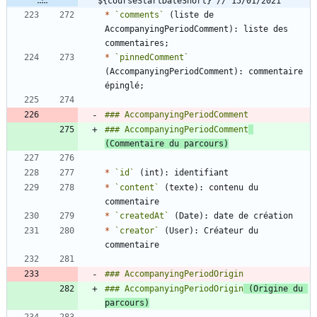
${courseStartDateShort} // 15/01/2021
*
`comments`
 (liste de 
AccompanyingPeriodComment): liste des 
*
`pinnedComment`
(AccompanyingPeriodComment): commentaire 
### AccompanyingPeriodComment
(Commentaire du parcours)
*
`id`
*
`content`
 (texte): contenu du 
*
`createdAt`
*
`creator`
 (User): Créateur du 
### AccompanyingPeriodOrigin
 (Origine du 
parcours)