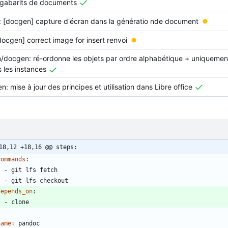
 gabarits de documents
: [docgen] capture d'écran dans la génératio nde document
[docgen] correct image for insert renvoi
/docgen: ré-ordonne les objets par ordre alphabétique + uniquement
s les instances
: mise à jour des principes et utilisation dans Libre office
18,12 +18,16 @@ steps:
commands
:
- 
git lfs fetch
- 
git lfs checkout
depends_on
:
- 
clone
name
:
pandoc