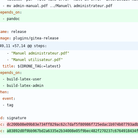
- 
mv admin-manual.pdf ../Manuel\ administrateur.pdf
depends_on
:
- 
pandoc
name
:
release
image
:
plugins/gitea-release
49,11 +57,14 @@ steps:
- 
"Manuel administrateur.pdf"
- 
"Manuel utilisateur.pdf"
title
:
${DRONE_TAG:=latest}
depends_on
:
- 
build-latex-user
- 
build-latex-admin
when
:
event
:
- 
tag
-
nd
:
signature
ac
:
dc200b08e09b83e734ff829ac62c7daf5f80986f725edac1b974b07793ad
ac
:
a83892d8f9bb967bd2a6335e2b34008e05f9bec482f270237c6764918434