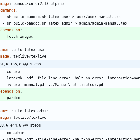
image
:
pandoc/core:2.18-alpine
commands
:
- 
sh build-pandoc.sh latex user > user/user-manual.tex
- 
sh build-pandoc.sh latex admin > admin/admin-manual.tex
depends_on
:
- 
fetch images
name
:
build-latex-user
image
:
texlive/texlive
31,6 +35,8 @@ steps:
- 
cd user
- 
latexmk -pdf -file-line-error -halt-on-error -interaction=no
- 
mv user-manual.pdf ../Manuel\ utilisateur.pdf
depends_on
:
- 
pandoc
name
:
build-latex-admin
image
:
texlive/texlive
38,6 +44,8 @@ steps:
- 
cd admin
- 
latexmk -pdf -file-line-error -halt-on-error -interaction=no