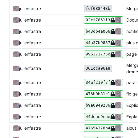
julienfastre
Merge
fcf088443b
julienfastre
Docum
02cf7861f3
julienfastre
notifi
b43db4a066
julienfastre
plus 
44a37b9837
julienfastre
page 
996373775c
Merge 
julienfastre
361cca96a8
drone/
julienfastre
parall
34af210f7f
julienfastre
fix g
476b0b31c1
julienfastre
Expli
b9a0949236
julienfastre
Expla
44deae9cee
julienfastre
ajout
47654378b4