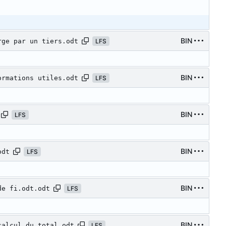
BIN
rge par un tiers.odt
LFS
BIN
ormations utiles.odt
LFS
BIN
LFS
BIN
odt
LFS
BIN
de fi.odt.odt
LFS
BIN
calcul du total.odt
LFS