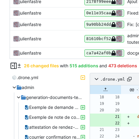
julienfastre
Ajout
2178f99eee
julienfastre
Fixed
0e11e35caa
julienfastre
Fix: 
9a90bb24dd
admin
julienfastre
81610bcf52
toute
julienfastre
docgen
ca7a42af0b
26 changed files
with
515 additions
and
473 deletions
.drone.yml
.drone.yml
admin
@@ -
generation-documents-templates
Exemple de demande de prise en charge par un tiers.odt
Exemple de note de conseils et informations utiles.odt
attestation de rendez-vous.odt.odt
- 
courrier confirmation rendez-vous.odt