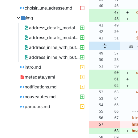
choisir_une_adresse.md
img
address_details_modal.png
- 
address_details_modal_with_address_reference_change.png
@@ -
address_inline_with_button.png
address_inline_with_button_and_warning.png
intro.md
metadata.yaml
notifications.md
nouveautes.md
parcours.md
--
ki
hm
hm