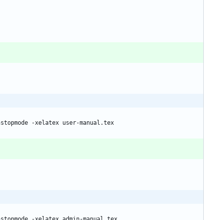
nstopmode -xelatex user-manual.tex
nstopmode -xelatex admin-manual.tex