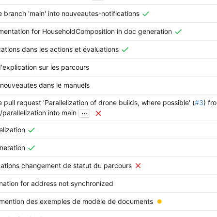
 branch 'main' into nouveautes-notifications
entation for HouseholdComposition in doc generation
cations dans les actions et évaluations
d'explication sur les parcours
nouveautes dans le manuels
pull request 'Parallelization of drone builds, where possible' (
#3
) fr
...
parallelization into main
elization
eneration
cations changement de statut du parcours
nation for address not synchronized
 mention des exemples de modèle de documents