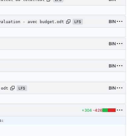
BIN
valuation - avec budget.odt
LFS
BIN
BIN
BIN
.odt
LFS
+304
-426
s: