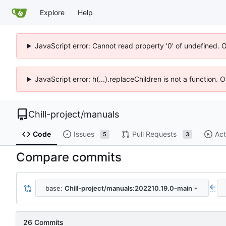
Explore
Help
JavaScript error: Cannot read property '0' of undefined. 
JavaScript error: h(...).replaceChildren is not a function.
Chill-project
/
manuals
Code
Issues
Pull Requests
Act
5
3
Compare commits
base:
Chill-project/manuals:202210.19.0-main
...
26 Commits