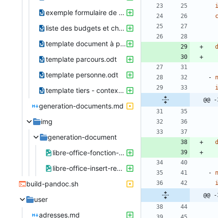
exemple formulaire de demande d'aide fi.odt.odt
liste des budgets et charges avec calcul du total.odt
template document à partir d'une évaluation - avec budget.odt
template parcours.odt
template personne.odt
- 
template tiers - contexte parcours.odt
@@ -
generation-documents.md
img
generation-document
libre-office-fonction-substituant.png
libre-office-insert-renvoi.png
- 
build-pandoc.sh
@@ -
user
adresses.md