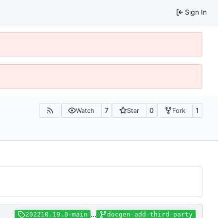
Sign In
7
0
1
Watch
Star
Fork
...
202210.19.0-main
docgen-add-third-party