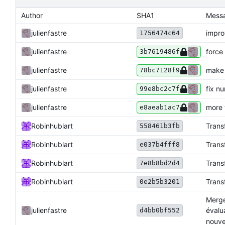
Author
SHA1
Mess
julienfastre
impro
1756474c64
julienfastre
force 
3b7619486f
julienfastre
make 
78bc7128f9
julienfastre
fix n
99e8bc2c7f
julienfastre
more 
e8aeab1ac7
Robinhublart
Trans
558461b3fb
Robinhublart
Trans
e037b4fff8
Robinhublart
Trans
7e8b8bd2d4
Robinhublart
Trans
0e2b5b3201
Merge
julienfastre
évalu
d4bb0bf552
nouve