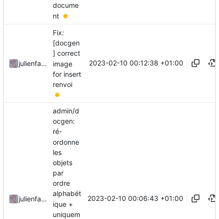
docume
nt
Fix:
[docgen
] correct
2023-02-10 00:12:38 +01:00
julienfastre
image
for insert
renvoi
admin/d
ocgen:
ré-
ordonne
les
objets
par
ordre
alphabét
2023-02-10 00:06:43 +01:00
julienfastre
ique +
uniquem