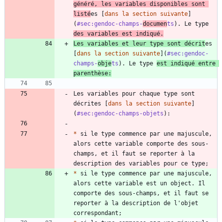
généré, les variables disponibles sont 
listé
es [
dans la section suivante
]
(
#sec:gendoc-champs-
documen
ts
). Le type 
des variables est indiqué.
Les variables et leur type sont décrit
es 
[
dans la section suivante
](
#sec:gendoc-
champs-
obje
ts
). Le type 
est indiqué entre 
parenthèse:
Les variables pour chaque type sont 
décrites [
dans la section suivante
]
(
#sec:gendoc-champs-objets
*
 si le type commence par une majuscule, 
alors cette variable comporte des sous-
champs, et il faut se reporter à la 
*
 si le type commence par une majuscule, 
alors cette variable est un object. Il 
comporte des sous-champs, et il faut se 
reporter à la description de l'objet 