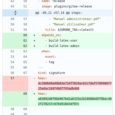
- 
name
:
release
image
:
plugins/gitea-release
@@ -49,11 +57,14 @@ steps:
- 
"Manuel administrateur.pdf"
- 
"Manuel utilisateur.pdf"
title
:
${DRONE_TAG:=latest}
depends_on
:
- 
build-latex-user
- 
build-latex-admin
when
:
event
:
- 
tag
---
kind
:
signature
hmac
:
dc200b08e09b83e734ff829ac62c7daf5f80986f7
25edac1b974b07793adb4b0
hmac
:
a83892d8f9bb967bd2a6335e2b34008e05f9bec48
2f270237c6764918434f97c
...