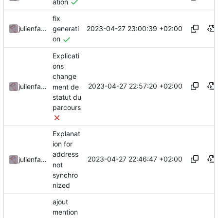
ation
fix
2023-04-27 23:00:39 +02:00
julienfastre
generati
on
Explicati
ons
change
2023-04-27 22:57:20 +02:00
julienfastre
ment de
statut du
parcours
Explanat
ion for
address
2023-04-27 22:46:47 +02:00
julienfastre
not
synchro
nized
ajout
mention