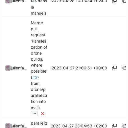
2023-04-28 10:13:34 +02:00
julienfastre
tes dans
le
manuels
Merge
pull
request
'Paralleli
zation of
drone
builds,
where
2023-04-27 21:06:51 +00:00
julienfastre
possible'
(
#3
)
from
drone/p
aralleliza
tion into
main
...
paralleliz
2023-04-27 23:04:53 +02:00
julienfastre