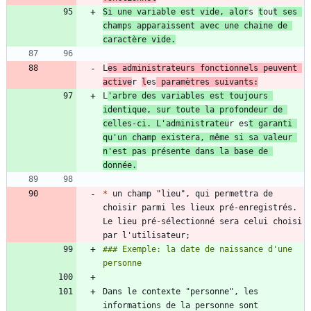
Si une variable est vide, alor
s 
t
ou
t ses 
champs apparaissent avec une chaine de 
L
es administrateurs fonctionnels peuvent 
active
r 
l
es
 paramètres suivants:
L
'arbre des variables est toujours 
identique, sur toute la profondeur de 
celles-ci. L'administrateu
r es
t garanti 
qu'un champ existera, même si sa valeur 
n'est pas présente dans la base de 
donnée.
*
 un champ "lieu", qui permettra de 
choisir parmi les lieux pré-enregistrés. 
Le lieu pré-sélectionné sera celui choisi 
### Exemple: la date de naissance d'une 
Dans le contexte "personne", les 
informations de la personne sont 