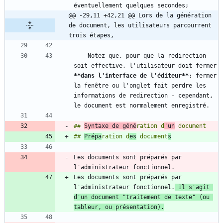
@@ -29,11 +42,21 @@ Lors de la génération 
de document, les utilisateurs parcourrent 
trois étapes,
    Notez que, pour que la redirection 
soit effective, l'utilisateur doit fermer 
**dans l'interface de l'éditeur
**
: fermer 
la fenêtre ou l'onglet fait perdre les 
informations de redirection - cependant, 
## 
Syntaxe de géné
ration d
'un
## 
Prépa
ration d
es
 document
s
Les documents sont préparés par 
Les documents sont préparés par 
l'administrateur fonctionnel.
 Il s'agit 
d'un document "traitement de texte" (ou 
tableur, ou présentation).