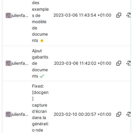
des
exemple
2023-03-06 11:43:54 +01:00
s de
julienfastre
modèle
de
docume
nts
Ajout
gabarits
2023-03-06 11:42:02 +01:00
julienfastre
de
docume
nts
Fixed:
[docgen
]
capture
d'écran
2023-02-10 00:20:57 +01:00
julienfastre
dans la
générati
o nde