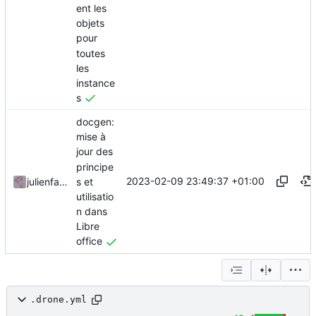
ent les
objets
pour
toutes
les
instance
s
docgen:
mise à
jour des
principe
2023-02-09 23:49:37 +01:00
s et
julienfastre
utilisatio
n dans
Libre
office
.drone.yml