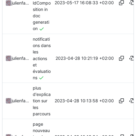
2023-05-17 16:08:33 +02:00
ldCompo
julienfastre
sition in
doc
generati
on
notificati
ons dans
les
2023-04-28 10:21:19 +02:00
julienfastre
actions
et
évaluatio
ns
plus
d'explica
2023-04-28 10:13:58 +02:00
julienfastre
tion sur
les
parcours
page
nouveau