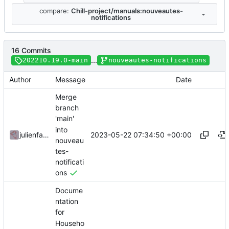
compare:
Chill-project/manuals:nouveautes-
notifications
16 Commits
...
202210.19.0-main
nouveautes-notifications
Author
Message
Date
Merge
branch
'main'
into
2023-05-22 07:34:50 +00:00
julienfastre
nouveau
tes-
notificati
ons
Docume
ntation
for
Househo