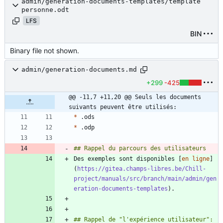
admin/generation-documents-templates/template
personne.odt
LFS
BIN
Binary file not shown.
admin/generation-documents.md
+299
-425
@@ -11,7 +11,20 @@ Seuls les documents 
suivants peuvent être utilisés:
*
*
Des exemples sont disponibles [
en ligne
]
(
https://gitea.champs-libres.be/Chill-
project/manuals/src/branch/main/admin/gen
eration-documents-templates
## Rappel de "l'expérience utilisateur": 