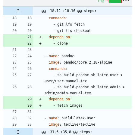
+12
-1
@@ -18,12 +18,16 @@ steps:
commands
:
- 
git lfs fetch
- 
git lfs checkout
depends_on
:
- 
clone
- 
name
:
pandoc
image
:
pandoc/core:2.18-alpine
commands
:
- 
sh build-pandoc.sh latex user > 
user/user-manual.tex
- 
sh build-pandoc.sh latex admin > 
admin/admin-manual.tex
depends_on
:
- 
fetch images
- 
name
:
build-latex-user
image
:
texlive/texlive
@@ -31,6 +35,8 @@ steps: