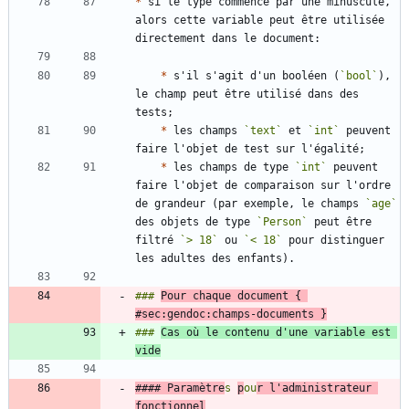
*
 si le type commence par une minuscule, 
alors cette variable peut être utilisée 
*
 s'il s'agit d'un booléen (
`bool`
), 
le champ peut être utilisé dans des 
*
 les champs 
`text`
 et 
`int`
 peuvent 
*
 les champs de type 
`int`
 peuvent 
faire l'objet de comparaison sur l'ordre 
de grandeur (par exemple, le champs 
`age`
des objets de type 
`Person`
 peut être 
filtré 
`> 18`
 ou 
`< 18`
 pour distinguer 
### 
Pour chaque document { 
#sec:gendoc:champs-documents }
### 
Cas où le contenu d'une variable est 
vide
#### Paramètre
s 
p
ou
r l'administrateur 