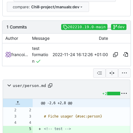
compare:
Chill-project/manuals:dev
1 Commits
...
202210.19.0-main
dev
Author
Message
Date
test
2022-11-24 16:12:26 +01:00
francoisponcin
formatio
n
user/person.md
+2
@@ -2,6 +2,8 @@
<!-- test -->