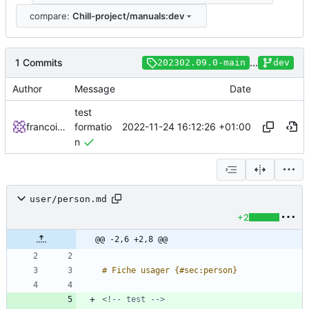
compare:
Chill-project/manuals:dev
1 Commits
...
202302.09.0-main
dev
Author
Message
Date
test
2022-11-24 16:12:26 +01:00
francoisponcin
formatio
n
user/person.md
+2
@@ -2,6 +2,8 @@
<!-- test -->