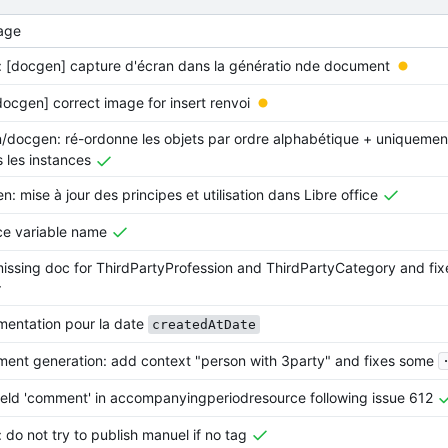
age
: [docgen] capture d'écran dans la génératio nde document
[docgen] correct image for insert renvoi
/docgen: ré-ordonne les objets par ordre alphabétique + uniquement
s les instances
: mise à jour des principes et utilisation dans Libre office
ce variable name
issing doc for ThirdPartyProfession and ThirdPartyCategory and fix
r
entation pour la date
createdAtDate
.
ent generation: add context "person with 3party" and fixes some
ield 'comment' in accompanyingperiodresource following issue 612
 do not try to publish manuel if no tag