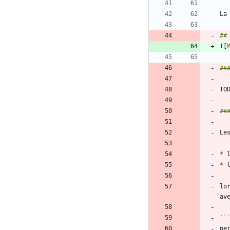
![
*
 
*
 
lo