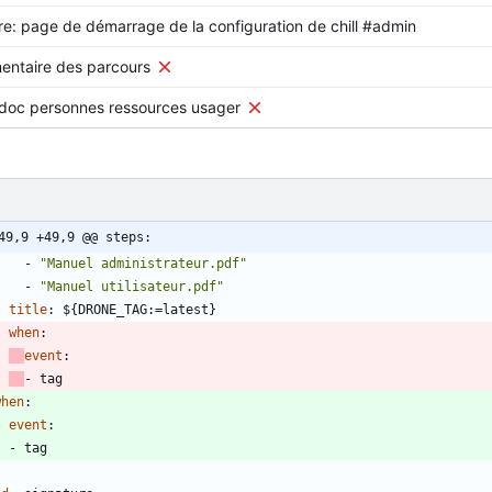
re: page de démarrage de la configuration de chill #admin
ntaire des parcours
 doc personnes ressources usager
49,9 +49,9 @@ steps:
- 
"Manuel administrateur.pdf"
- 
"Manuel utilisateur.pdf"
title
:
${DRONE_TAG:=latest}
when
:
event
:
- 
tag
when
:
event
:
- 
tag
-