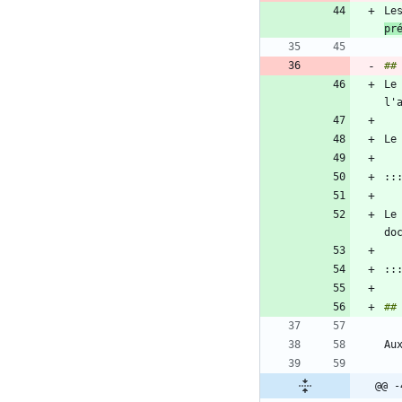
Le
pr
Le
Le
@@ -