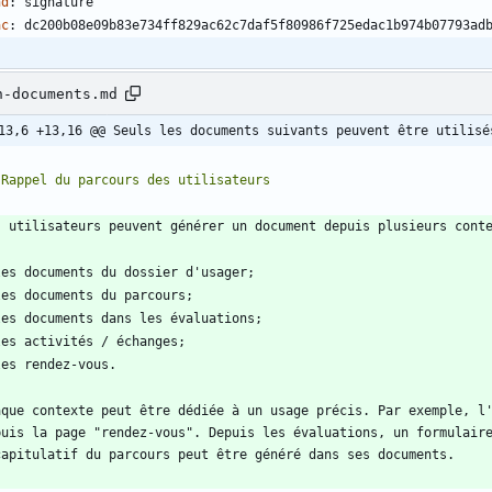
nd
:
signature
ac
:
dc200b08e09b83e734ff829ac62c7daf5f80986f725edac1b974b07793ad
n-documents.md
13,6 +13,16 @@ Seuls les documents suivants peuvent être utilisé
aque contexte peut être dédiée à un usage précis. Par exemple, l'
puis la page "rendez-vous". Depuis les évaluations, un formulaire