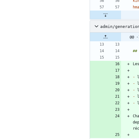
ki
hm
admin/generatio
@@ -
-
-
-
-
-
Ch
de