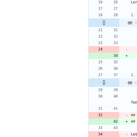
1.
@@ -
2.
@@ -
##
##