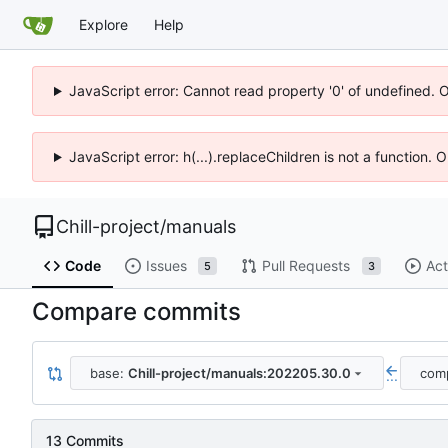
Explore
Help
JavaScript error: Cannot read property '0' of undefined. 
JavaScript error: h(...).replaceChildren is not a function.
Chill-project
/
manuals
Code
Issues
Pull Requests
Act
5
3
Compare commits
base:
Chill-project/manuals:202205.30.0
com
...
13 Commits