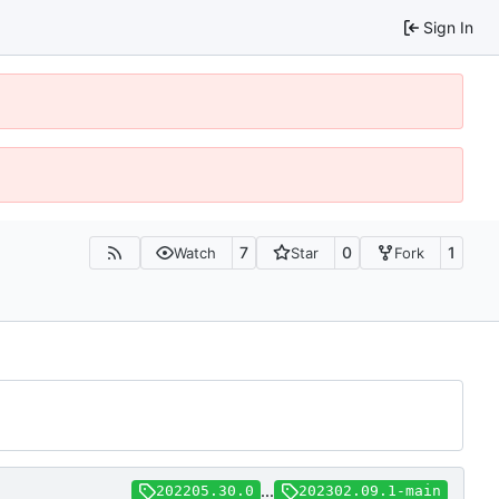
Sign In
7
0
1
Watch
Star
Fork
...
202205.30.0
202302.09.1-main