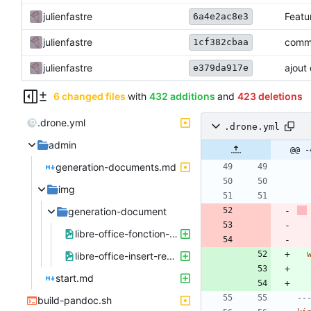
julienfastre
Featu
6a4e2ac8e3
julienfastre
comme
1cf382cbaa
julienfastre
ajout
e379da917e
6 changed files
with
432 additions
and
423 deletions
.drone.yml
.drone.yml
admin
@@ -
generation-documents.md
img
generation-document
libre-office-fonction-substituant.png
libre-office-insert-renvoi.png
start.md
--
build-pandoc.sh