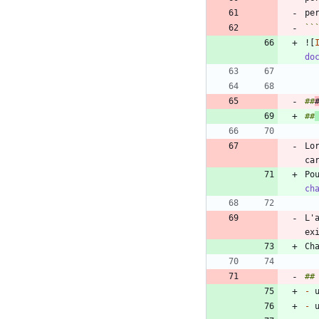
``
![
do
##
##
Lo
Po
ch
L'
-
-