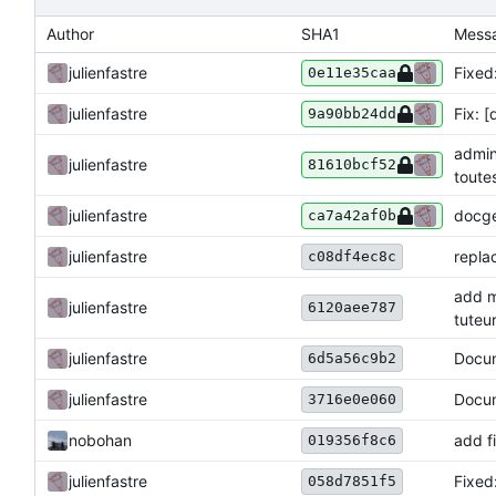
Author
SHA1
Mess
julienfastre
Fixed
0e11e35caa
julienfastre
Fix: 
9a90bb24dd
admin
julienfastre
81610bcf52
toute
julienfastre
docgen
ca7a42af0b
julienfastre
repla
c08df4ec8c
add m
julienfastre
6120aee787
tuteu
Docum
julienfastre
6d5a56c9b2
julienfastre
Docum
3716e0e060
nobohan
add f
019356f8c6
julienfastre
Fixed:
058d7851f5