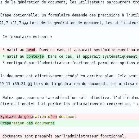
21,7 +31,7 @@ Lors de la génération de document, les utilisateur
*
 natif au 
nœud
*
 natif au 
contexte
*
29,11 +39,21 @@ Lors de la génération de document, les utilisate
    Notez que, pour que la redirection soit effective, l'utilisate
 
Syntaxe de géné
ration d
'un
 
Prépa
ration d
es
 document
s