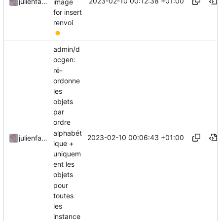
2023-02-10 00:12:38 +01:00
julienfastre
image
for insert
renvoi
admin/d
ocgen:
ré-
ordonne
les
objets
par
ordre
alphabét
2023-02-10 00:06:43 +01:00
julienfastre
ique +
uniquem
ent les
objets
pour
toutes
les
instance