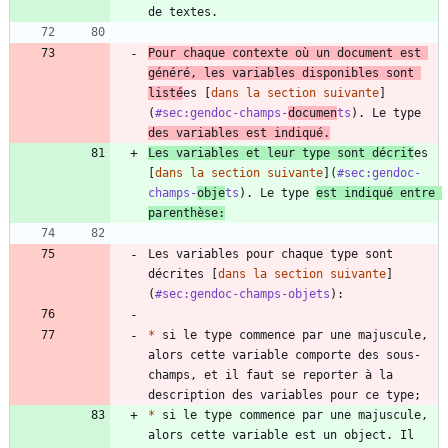
Pour chaque contexte où un document est 
généré, les variables disponibles sont 
listé
es [
dans la section suivante
]
(
#sec:gendoc-champs-
documen
ts
). Le type 
des variables est indiqué.
Les variables et leur type sont décrit
es 
[
dans la section suivante
](
#sec:gendoc-
champs-
obje
ts
). Le type 
est indiqué entre 
parenthèse:
Les variables pour chaque type sont 
décrites [
dans la section suivante
]
(
#sec:gendoc-champs-objets
*
 si le type commence par une majuscule, 
alors cette variable comporte des sous-
champs, et il faut se reporter à la 
*
 si le type commence par une majuscule, 
alors cette variable est un object. Il 