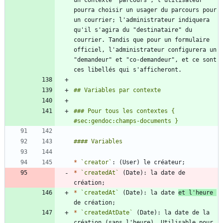
un contexte "parcours", l'utilisateur 
pourra choisir un usager du parcours pour 
un courrier; l'administrateur indiquera 
qu'il s'agira du "destinataire" du 
courrier. Tandis que pour un formulaire 
officiel, l'administrateur configurera un 
"demandeur" et "co-demandeur", et ce sont 
### Pour tous les contextes { 
*
`creator`
*
`createdAt`
 (Date): la date de 
*
`createdAt`
 (Date): la date 
et l'heure 
*
`createdAtDate`
 (Date): la date de la 
création (sans l'heure). Utilisable pour 