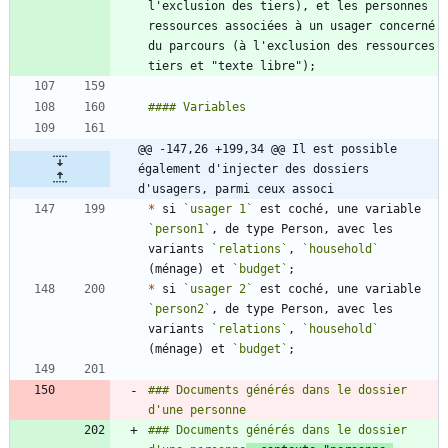
l'exclusion des tiers), et les personnes 
ressources associées à un usager concerné 
du parcours (à l'exclusion des ressources 
@@ -147,26 +199,34 @@ Il est possible 
également d'injecter des dossiers 
d'usagers, parmi ceux associ
*
 si 
`usager 1`
 est coché, une variable 
`person1`
, de type Person, avec les 
variants 
`relations`
, 
`household`
(ménage) et 
`budget`
*
 si 
`usager 2`
 est coché, une variable 
`person2`
, de type Person, avec les 
variants 
`relations`
, 
`household`
(ménage) et 
`budget`
### Documents générés dans le dossier 
### Documents générés dans le dossier 