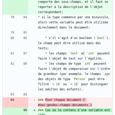
comporte des sous-champs, et il faut se 
reporter à la description de l'objet 
*
 si le type commence par une minuscule, 
alors cette variable peut être utilisée 
*
 s'il s'agit d'un booléen (
`bool`
), 
le champ peut être utilisé dans des 
*
 les champs 
`text`
 et 
`int`
 peuvent 
*
 les champs de type 
`int`
 peuvent 
faire l'objet de comparaison sur l'ordre 
de grandeur (par exemple, le champs 
`age`
des objets de type 
`Person`
 peut être 
filtré 
`> 18`
 ou 
`< 18`
 pour distinguer 
### 
Pour chaque document { 
#sec:gendoc:champs-documents }
### 
Cas où le contenu d'une variable est 