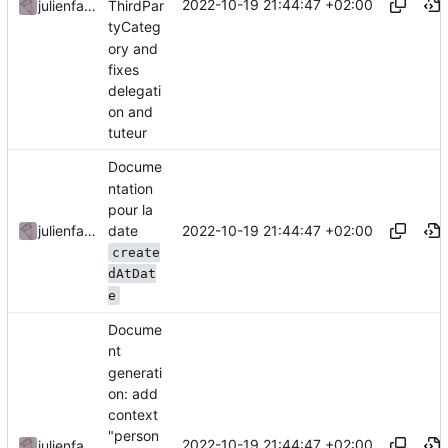
2022-10-19 21:44:47 +02:00
julienfastre
ThirdPar
tyCateg
ory and
fixes
delegati
on and
tuteur
Docume
ntation
pour la
date
2022-10-19 21:44:47 +02:00
julienfastre
create
dAtDat
e
Docume
nt
generati
on: add
context
"person
2022-10-19 21:44:47 +02:00
julienfastre