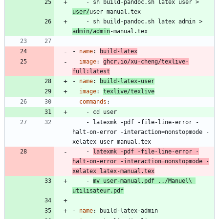
- 
sh build-pandoc.sh latex user > 
user/
user-manual.tex
- 
sh build-pandoc.sh latex admin > 
admin/admin
-manual.tex
- 
name
:
build-latex
image
:
ghcr.io/xu-cheng/texlive-
full:latest
- 
name
:
build-latex-user
image
:
texlive/texlive
commands
:
- 
cd user
- 
latexmk -pdf -file-line-error -
halt-on-error -interaction=nonstopmode -
xelatex user-manual.tex
- 
latexmk -pdf -file-line-error -
halt-on-error -interaction=nonstopmode -
xelatex latex-manual.tex
- 
mv user-manual.pdf ../Manuel\ 
utilisateur.pdf
- 
name
:
build-latex-admin