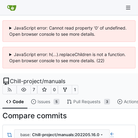
JavaScript error: Cannot read property '0' of undefined.
Open browser console to see more details.
JavaScript error: h(...).replaceChildren is not a function.
Open browser console to see more details. (22)
Chill-project
/
manuals
7
0
1
Code
Issues
Pull Requests
Action
5
3
Compare commits
base:
Chill-project/manuals:202205.16.0
...