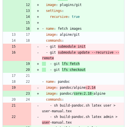
image
:
plugins/git
settings
:
recursive
:
true
- 
name
:
fetch images
image
:
alpine/git
commands
:
- 
git 
submodule init
- 
git 
submodule update --recursive --
remote
- 
git 
lfs fetch
- 
git 
lfs checkout
- 
name
:
pandoc
image
:
pandoc/alpine
:2.14
image
:
pandoc/
core:2.18-
alpine
commands
:
- 
sh build-pandoc.sh latex user > 
user-manual.tex
- 
sh build-pandoc.sh latex admin > 
user
-manual.tex