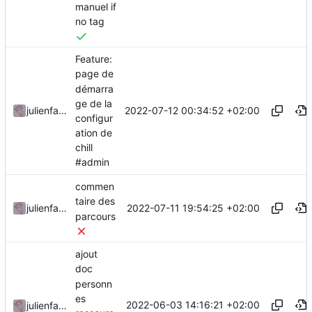
manuel if
no tag
Feature:
page de
démarra
ge de la
2022-07-12 00:34:52 +02:00
julienfastre
configur
ation de
chill
#admin
commen
taire des
2022-07-11 19:54:25 +02:00
julienfastre
parcours
ajout
doc
personn
es
2022-06-03 14:16:21 +02:00
julienfastre