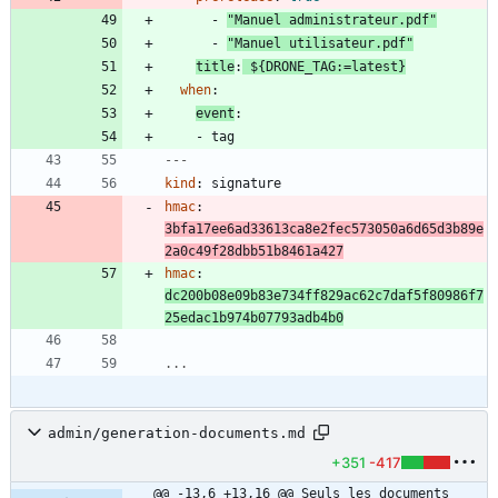
- 
"Manuel administrateur.pdf"
- 
"Manuel utilisateur.pdf"
title
:
${DRONE_TAG:=latest}
when
:
event
:
- 
tag
---
kind
:
signature
hmac
:
3bfa17ee6ad33613ca8e2fec573050a6d65d3b89e
2a0c49f28dbb51b8461a427
hmac
:
dc200b08e09b83e734ff829ac62c7daf5f80986f7
25edac1b974b07793adb4b0
...
admin/generation-documents.md
+351
-417
@@ -13,6 +13,16 @@ Seuls les documents 