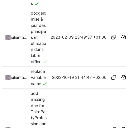
s
docgen:
mise à
jour des
principe
2023-02-09 23:49:37 +01:00
s et
julienfastre
utilisatio
n dans
Libre
office
replace
2022-10-19 21:44:47 +02:00
julienfastre
variable
name
add
missing
doc for
ThirdPar
tyProfes
sion and