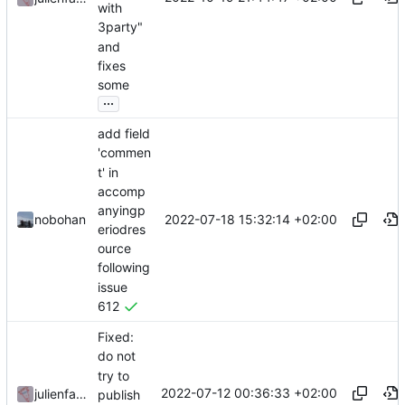
with
3party"
and
fixes
some
...
add field
'commen
t' in
accomp
anyingp
2022-07-18 15:32:14 +02:00
nobohan
eriodres
ource
following
issue
612
Fixed:
do not
try to
2022-07-12 00:36:33 +02:00
julienfastre
publish