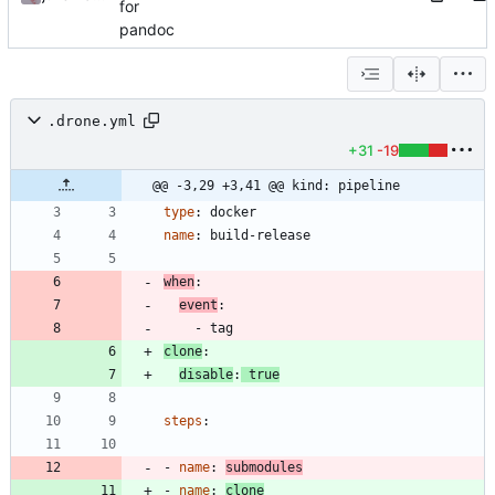
for
pandoc
.drone.yml
+31
-19
@@ -3,29 +3,41 @@ kind: pipeline
type
:
docker
name
:
build-release
when
:
event
:
- 
tag
clone
:
disable
:
true
steps
:
- 
name
:
submodules
- 
name
:
clone