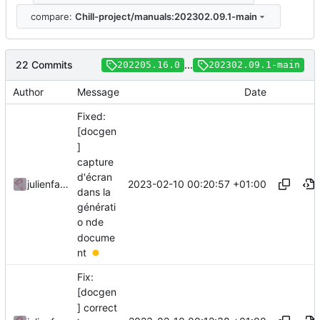
compare:
Chill-project/manuals:202302.09.1-main
22 Commits
...
202205.16.0
202302.09.1-main
Author
Message
Date
Fixed:
[docgen
]
capture
d'écran
2023-02-10 00:20:57 +01:00
julienfastre
dans la
générati
o nde
docume
nt
Fix:
[docgen
] correct