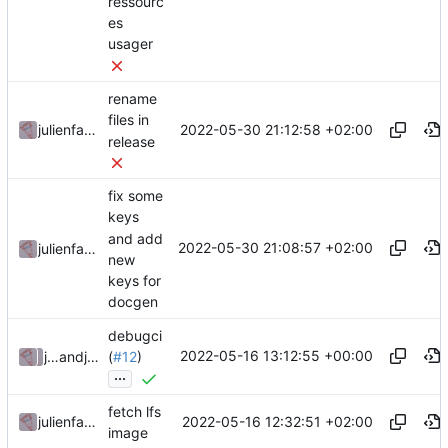
ressourc
es
usager
rename
files in
2022-05-30 21:12:58 +02:00
julienfastre
release
fix some
keys
and add
2022-05-30 21:08:57 +02:00
julienfastre
new
keys for
docgen
debugci
2022-05-16 13:12:55 +00:00
julienfastre
and
julienfastre
(
#12
)
...
fetch lfs
2022-05-16 12:32:51 +02:00
julienfastre
image