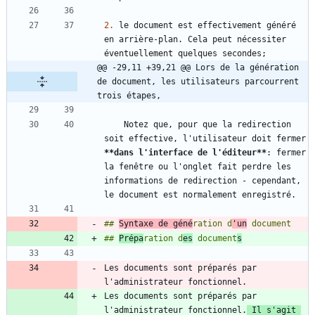
2.
 le document est effectivement généré 
en arrière-plan. Cela peut nécessiter 
@@ -29,11 +39,21 @@ Lors de la génération 
de document, les utilisateurs parcourrent 
trois étapes,
    Notez que, pour que la redirection 
soit effective, l'utilisateur doit fermer 
**dans l'interface de l'éditeur
**
: fermer 
la fenêtre ou l'onglet fait perdre les 
informations de redirection - cependant, 
## 
Syntaxe de géné
ration d
'un
## 
Prépa
ration d
es
 document
s
Les documents sont préparés par 
Les documents sont préparés par 
l'administrateur fonctionnel.
 Il s'agit 