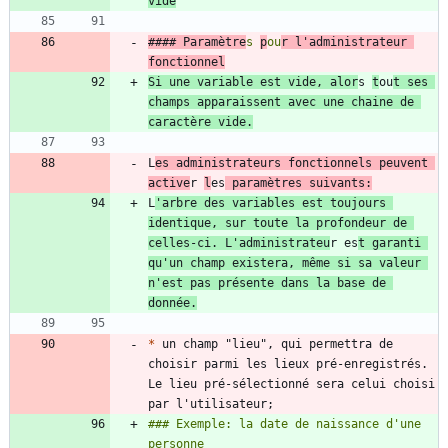
vide
#### Paramètre
s 
p
ou
r l'administrateur 
Si une variable est vide, alor
s 
t
ou
t ses 
champs apparaissent avec une chaine de 
L
es administrateurs fonctionnels peuvent 
active
r 
l
es
 paramètres suivants:
L
'arbre des variables est toujours 
identique, sur toute la profondeur de 
celles-ci. L'administrateu
r es
t garanti 
qu'un champ existera, même si sa valeur 
n'est pas présente dans la base de 
donnée.
*
 un champ "lieu", qui permettra de 
choisir parmi les lieux pré-enregistrés. 
Le lieu pré-sélectionné sera celui choisi 
### Exemple: la date de naissance d'une 