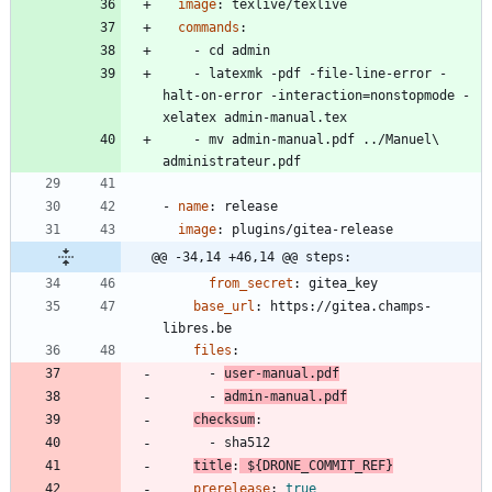
image
:
texlive/texlive
commands
:
- 
cd admin
- 
latexmk -pdf -file-line-error -
halt-on-error -interaction=nonstopmode -
xelatex admin-manual.tex
- 
mv admin-manual.pdf ../Manuel\ 
administrateur.pdf
- 
name
:
release
image
:
plugins/gitea-release
@@ -34,14 +46,14 @@ steps:
from_secret
:
gitea_key
base_url
:
https://gitea.champs-
libres.be
files
:
- 
user-manual.pdf
- 
admin-manual.pdf
checksum
:
- 
sha512
title
:
${DRONE_COMMIT_REF}
prerelease
:
true