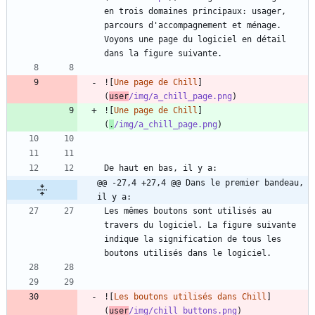
en trois domaines principaux: usager, 
parcours d'accompagnement et ménage. 
Voyons une page du logiciel en détail 
![
Une page de Chill
]
(
user
/img/a_chill_page.png
![
Une page de Chill
]
(
.
/img/a_chill_page.png
@@ -27,4 +27,4 @@ Dans le premier bandeau, 
il y a:
Les mêmes boutons sont utilisés au 
travers du logiciel. La figure suivante 
indique la signification de tous les 
![
Les boutons utilisés dans Chill
]
(
user
/img/chill_buttons.png