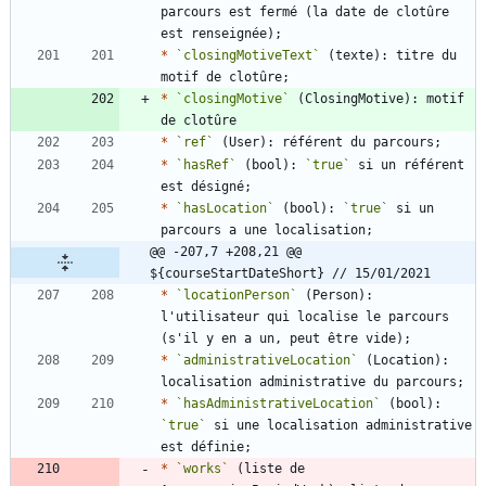
parcours est fermé (la date de clotûre 
*
`closingMotiveText`
 (texte): titre du 
*
`closingMotive`
 (ClosingMotive): motif 
*
`ref`
*
`hasRef`
 (bool): 
`true`
 si un référent 
*
`hasLocation`
 (bool): 
`true`
 si un 
@@ -207,7 +208,21 @@ 
${courseStartDateShort} // 15/01/2021
*
`locationPerson`
 (Person): 
l'utilisateur qui localise le parcours 
*
`administrativeLocation`
 (Location): 
*
`hasAdministrativeLocation`
 (bool): 
`true`
 si une localisation administrative 
*
`works`
 (liste de 