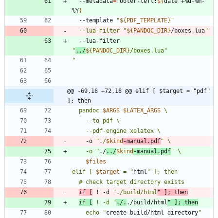
  --metadata
=
footer-left:
$(
date +%d-%m-
%Y
)
  --template 
"
${
PDF_TEMPLATE
}
"
  --lua-filter "
${
PANDOC_DIR
}
/boxes.lua
"
  --lua-filter 
"
../
${
PANDOC_DIR
}
/boxes.lua
"
"
@@ -69,18 +72,18 @@ elif [ $target = "pdf" 
]; then
  pandoc 
$ARGS
$LATEX_ARGS
    -o 
"
./
$kind
-manual.pdf
"
    -o 
"
./
../
$kind
-manual.pdf
"
$files
elif [ 
$target
 = 
"
html
if
[
 ! -d 
"./build/html
"
]
;
then
if [
 ! -d "
./.
./build/html
    echo "
create build/html directory