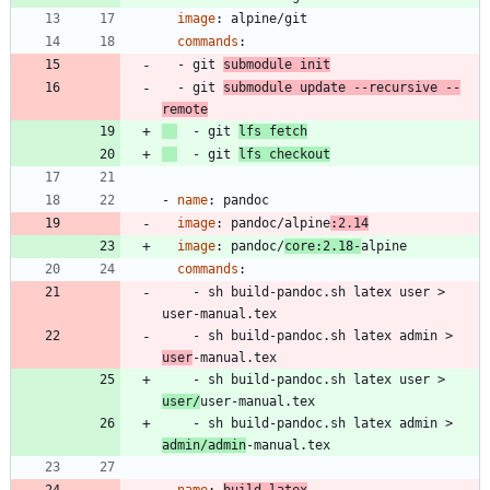
image
:
alpine/git
commands
:
- 
git 
submodule init
- 
git 
submodule update --recursive --
remote
- 
git 
lfs fetch
- 
git 
lfs checkout
- 
name
:
pandoc
image
:
pandoc/alpine
:2.14
image
:
pandoc/
core:2.18-
alpine
commands
:
- 
sh build-pandoc.sh latex user > 
user-manual.tex
- 
sh build-pandoc.sh latex admin > 
user
-manual.tex
- 
sh build-pandoc.sh latex user > 
user/
user-manual.tex
- 
sh build-pandoc.sh latex admin > 
admin/admin
-manual.tex