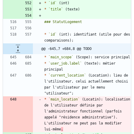
*
`id`
*
`title`
*
`id`
 (int): identifiant (utile pour des 
@@ -645,7 +684,8 @@ TODO
*
`main_scope`
*
`user_job.label`
 (texte): métier 
*
`current_location`
 (Location): lieu de 
l'utilisateur, celui actuellement choisi 
par l'utilisateur par le menu 
*
`main_location`
 (Locatin): localisation 
de l'utilisateur définie par 
l'administrateur fonctionnel (parfois 
appelé "résidence administrative"). 
L'utilisateur ne peut pas la modifier 
lui-même
.