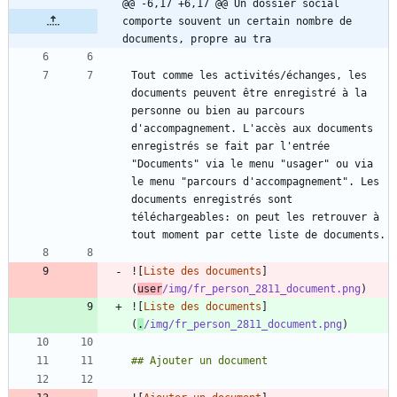
@@ -6,17 +6,17 @@ Un dossier social 
comporte souvent un certain nombre de 
documents, propre au tra
Tout comme les activités/échanges, les 
documents peuvent être enregistré à la 
personne ou bien au parcours 
d'accompagnement. L'accès aux documents 
enregistrés se fait par l'entrée 
"Documents" via le menu "usager" ou via 
le menu "parcours d'accompagnement". Les 
documents enregistrés sont 
téléchargeables: on peut les retrouver à 
![
Liste des documents
]
(
user
/img/fr_person_2811_document.png
![
Liste des documents
]
(
.
/img/fr_person_2811_document.png