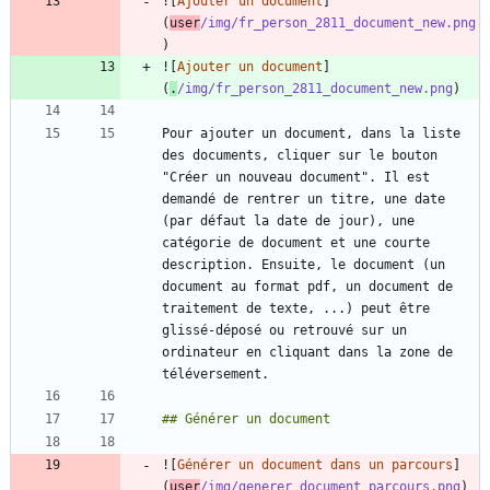
![
Ajouter un document
]
(
user
/img/fr_person_2811_document_new.png
![
Ajouter un document
]
(
.
/img/fr_person_2811_document_new.png
Pour ajouter un document, dans la liste 
des documents, cliquer sur le bouton 
"Créer un nouveau document". Il est 
demandé de rentrer un titre, une date 
(par défaut la date de jour), une 
catégorie de document et une courte 
description. Ensuite, le document (un 
document au format pdf, un document de 
traitement de texte, ...) peut être 
glissé-déposé ou retrouvé sur un 
ordinateur en cliquant dans la zone de 
![
Générer un document dans un parcours
]
(
user
/img/generer_document_parcours.png