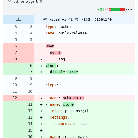
.drone.yml
+31
-19
@@ -3,29 +3,41 @@ kind: pipeline
type
:
docker
name
:
build-release
when
:
event
:
- 
tag
clone
:
disable
:
true
steps
:
- 
name
:
submodules
- 
name
:
clone
image
:
plugins/git
settings
:
recursive
:
true
- 
name
:
fetch images