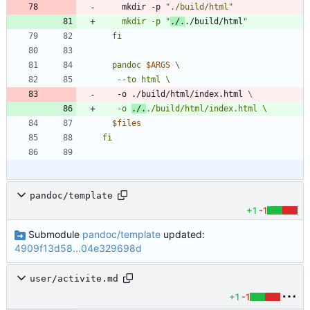
    mkdir -p 
"./build/html"
    mkdir -p "
./.
./build/html
"
  pandoc 
$ARGS
   -o ./build/html/index.html 
   -o 
./.
$files
pandoc/template
+1
-1
Submodule
pandoc/template
updated:
4909f13d58...04e329698d
user/activite.md
+1
-1