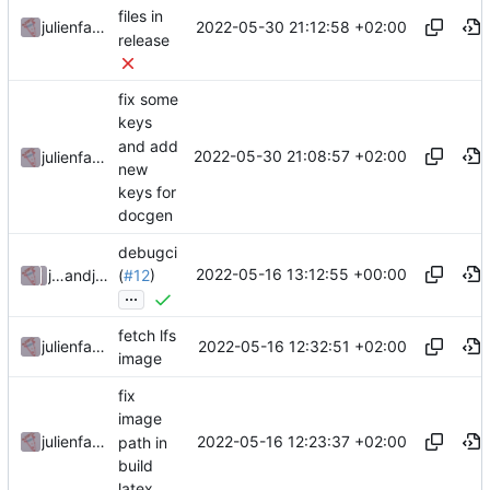
files in
2022-05-30 21:12:58 +02:00
julienfastre
release
fix some
keys
and add
2022-05-30 21:08:57 +02:00
julienfastre
new
keys for
docgen
debugci
2022-05-16 13:12:55 +00:00
julienfastre
and
julienfastre
(
#12
)
...
fetch lfs
2022-05-16 12:32:51 +02:00
julienfastre
image
fix
image
2022-05-16 12:23:37 +02:00
julienfastre
path in
build
latex