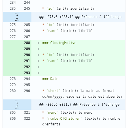
*
`id`
@@ -275,6 +285,12 @@ Présence à l'échange
*
`id`
*
`name`
*
`id`
*
`name`
*
`short`
 (texte): la date au format 
@@ -305,6 +321,7 @@ Présence à l'échange
*
`memo`
*
`numberOfChildren`
 (texte): le nombre 