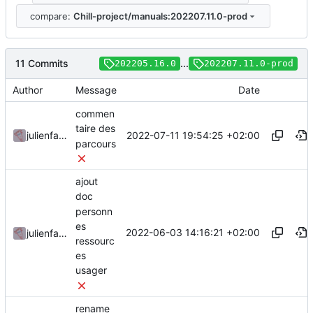
compare:
Chill-project/manuals:202207.11.0-prod
11 Commits
...
202205.16.0
202207.11.0-prod
Author
Message
Date
commen
taire des
2022-07-11 19:54:25 +02:00
julienfastre
parcours
ajout
doc
personn
es
2022-06-03 14:16:21 +02:00
julienfastre
ressourc
es
usager
rename