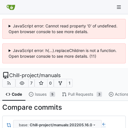
JavaScript error: Cannot read property '0' of undefined.
Open browser console to see more details.
JavaScript error: h(...).replaceChildren is not a function.
Open browser console to see more details. (11)
Chill-project
/
manuals
7
0
1
Code
Issues
Pull Requests
Action
5
3
Compare commits
base:
Chill-project/manuals:202205.16.0
...