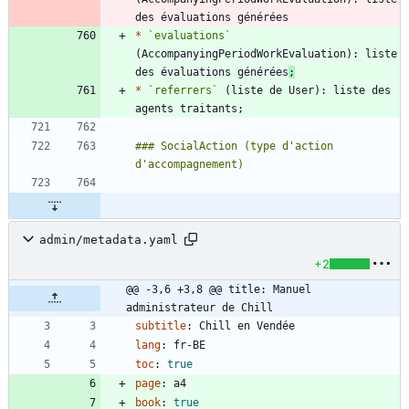
*
`evaluations`
(AccompanyingPeriodWorkEvaluation): liste 
des évaluations générées
;
*
`referrers`
 (liste de User): liste des 
### SocialAction (type d'action 
admin/metadata.yaml
+2
@@ -3,6 +3,8 @@ title: Manuel 
administrateur de Chill
subtitle
:
Chill en Vendée
lang
:
fr-BE
toc
:
true
page
:
a4
book
:
true