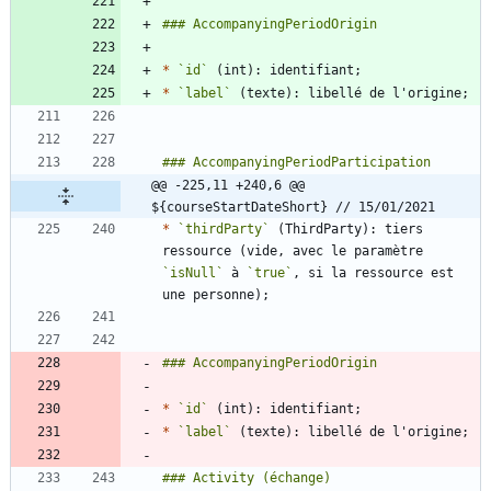
*
`id`
*
`label`
@@ -225,11 +240,6 @@ 
${courseStartDateShort} // 15/01/2021
*
`thirdParty`
 (ThirdParty): tiers 
ressource (vide, avec le paramètre 
`isNull`
 à 
`true`
, si la ressource est 
*
`id`
*
`label`