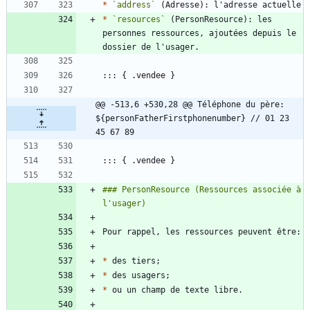
*
`address`
*
`resources`
 (PersonResource): les 
personnes ressources, ajoutées depuis le 
@@ -513,6 +530,28 @@ Téléphone du père: 
${personFatherFirstphonenumber} // 01 23 
45 67 89
### PersonResource (Ressources associée à 
*
*
*