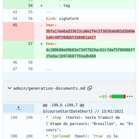
- 
tag
---
kind
:
signature
hmac
:
3bfa17ee6ad33613ca8e2fec573050a6d65d3b89e
2a0c49f28dbb51b8461a427
hmac
:
dc200b08e09b83e734ff829ac62c7daf5f80986f7
25edac1b974b07793adb4b0
...
admin/generation-documents.md
+49
-8
@@ -199,6 +199,7 @@ 
${courseStartDateShort} // 15/01/2021
*
`step`
 (texte): texte traduit de 
l'étape du parcours: "Brouillon", ou "En 
*
`isClosed`
 (bool): 
`true`
 si le 