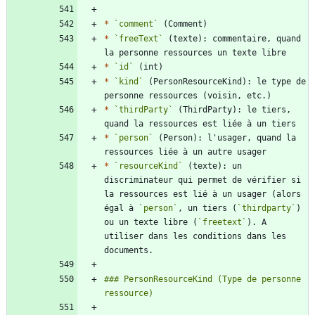
*
`comment`
*
`freeText`
 (texte): commentaire, quand 
*
`id`
*
`kind`
 (PersonResourceKind): le type de 
*
`thirdParty`
 (ThirdParty): le tiers, 
*
`person`
 (Person): l'usager, quand la 
*
`resourceKind`
 (texte): un 
discriminateur qui permet de vérifier si 
la ressources est lié à un usager (alors 
égal à 
`person`
, un tiers (
`thirdparty`
) 
ou un texte libre (
`freetext`
). A 
utiliser dans les conditions dans les 
### PersonResourceKind (Type de personne 