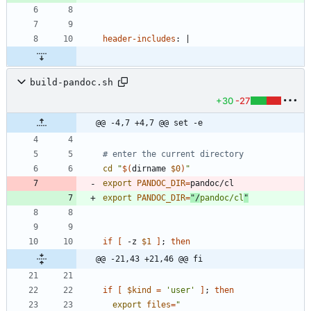
header-includes
:
|
build-pandoc.sh
+30
-27
@@ -4,7 +4,7 @@ set -e
# enter the current directory
cd
"
$(
dirname 
$0
)
"
export
PANDOC_DIR
=
export
PANDOC_DIR
=
"/
pandoc/cl
"
if
[
 -z 
$1
]
;
then
@@ -21,43 +21,46 @@ fi
if
[
$kind
=
'user'
]
;
then
export
files
=