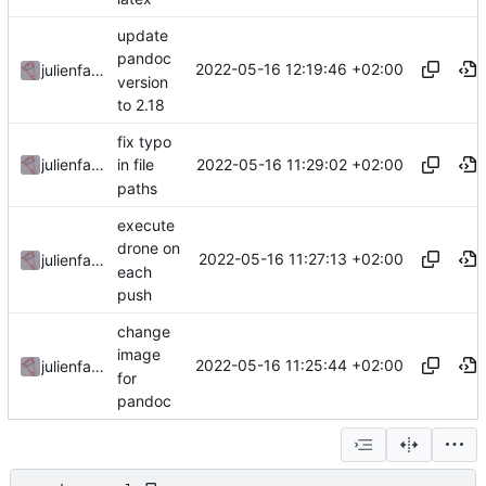
update
pandoc
2022-05-16 12:19:46 +02:00
julienfastre
version
to 2.18
fix typo
2022-05-16 11:29:02 +02:00
julienfastre
in file
paths
execute
drone on
2022-05-16 11:27:13 +02:00
julienfastre
each
push
change
image
2022-05-16 11:25:44 +02:00
julienfastre
for
pandoc