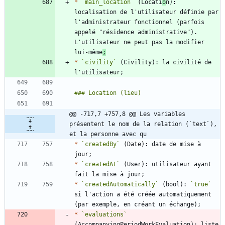
*
`main_location`
 (Locati
o
n): 
localisation de l'utilisateur définie par 
l'administrateur fonctionnel (parfois 
appelé "résidence administrative"). 
L'utilisateur ne peut pas la modifier 
lui-même
;
*
`civility`
 (Civility): la civilité de 
@@ -717,7 +757,8 @@ Les variables 
présentent le nom de la relation (`text`), 
et la personne avec qu
*
`createdBy`
 (Date): date de mise à 
*
`createdAt`
 (User): utilisateur ayant 
*
`createdAutomatically`
 (bool): 
`true`
si l'action a été créée automatiquement 
*
`evaluations`
(AccompanyingPeriodWorkEvaluation): liste 