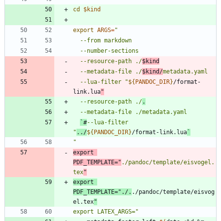
cd
$kind
export
ARGS
=
  --resource-path ./
$kind
  --metadata-file ./
$kind
/
  --lua-filter 
"
${
PANDOC_DIR
}
/format-
link.lua
  --resource-path ./
.
`#
--lua-filter 
"
../
${
PANDOC_DIR
}
/format-link.lua
`
export
PDF_TEMPLATE
=
"
./pandoc/template/eisvogel.
tex
"
export 
PDF_TEMPLATE="
./.
./pandoc/template/eisvog
el.tex
export LATEX_ARGS="