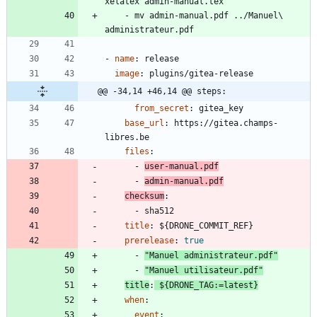
xelatex admin-manual.tex
- 
mv admin-manual.pdf ../Manuel\ 
administrateur.pdf
- 
name
:
release
image
:
plugins/gitea-release
@@ -34,14 +46,14 @@ steps:
from_secret
:
gitea_key
base_url
:
https://gitea.champs-
libres.be
files
:
- 
user-manual.pdf
- 
admin-manual.pdf
checksum
:
- 
sha512
title
:
${DRONE_COMMIT_REF}
prerelease
:
true
- 
"Manuel administrateur.pdf"
- 
"Manuel utilisateur.pdf"
title
:
${DRONE_TAG:=latest}
when
:
event
: