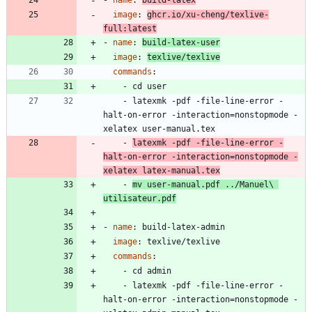
- 
name
:
build-latex
image
:
ghcr.io/xu-cheng/texlive-
full:latest
- 
name
:
build-latex-user
image
:
texlive/texlive
commands
:
- 
cd user
- 
latexmk -pdf -file-line-error -
halt-on-error -interaction=nonstopmode -
xelatex user-manual.tex
- 
latexmk -pdf -file-line-error -
halt-on-error -interaction=nonstopmode -
xelatex latex-manual.tex
- 
mv user-manual.pdf ../Manuel\ 
utilisateur.pdf
- 
name
:
build-latex-admin
image
:
texlive/texlive
commands
:
- 
cd admin
- 
latexmk -pdf -file-line-error -
halt-on-error -interaction=nonstopmode -