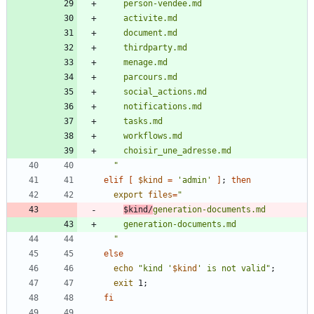
  "
elif
[
$kind
=
'admin'
]
;
then
export
files
=
$kind
/
  "
else
echo
"
kind '
$kind
' is not valid
"
;
exit
 1
;
fi