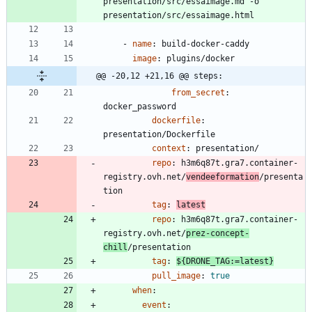
presentation/src/essaimage.md -o 
presentation/src/essaimage.html
- 
name
:
build-docker-caddy
image
:
plugins/docker
@@ -20,12 +21,16 @@ steps:
from_secret
:
docker_password
dockerfile
:
presentation/Dockerfile
context
:
presentation/
repo
:
h3m6q87t.gra7.container-
registry.ovh.net/
vendeeformation
/presenta
tion
tag
:
latest
repo
:
h3m6q87t.gra7.container-
registry.ovh.net/
prez-concept-
chill
/presentation
tag
:
${DRONE_TAG:=latest}
pull_image
:
true
when
:
event
: