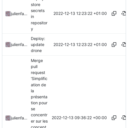
store
secrets
2022-12-13 12:23:22 +01:00
julienfastre
in
repositor
y
Deploy:
2022-12-13 12:23:22 +01:00
julienfastre
update
drone
Merge
pull
request
'Simplific
ation de
la
présenta
tion pour
se
concentr
2022-12-13 09:36:22 +00:00
julienfastre
er sur les
concept