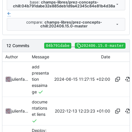
base:
champs-libres/prez-concepts-
chill:04b791dabe32e885deb1d9a42345c84e81b4d38a
...
compare:
champs-libres/prez-concepts-
chill:202406.15.0-master
12 Commits
...
04b791dabe
202406.15.0-master
Author
Message
Date
add
presenta
2024-06-15 11:27:15 +02:00
julienfastre
tion
essaima
ge
docume
ntations
2022-12-13 12:23:23 +01:00
julienfastre
et liens
Deploy: