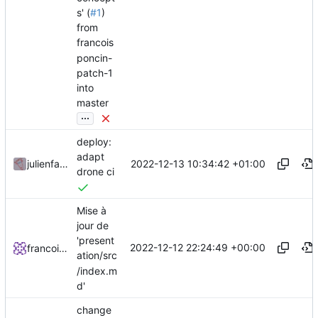
s' (
#1
)
from
francois
poncin-
patch-1
into
master
...
deploy:
adapt
2022-12-13 10:34:42 +01:00
julienfastre
drone ci
Mise à
jour de
'present
2022-12-12 22:24:49 +00:00
francoisponcin
ation/src
/index.m
d'
change