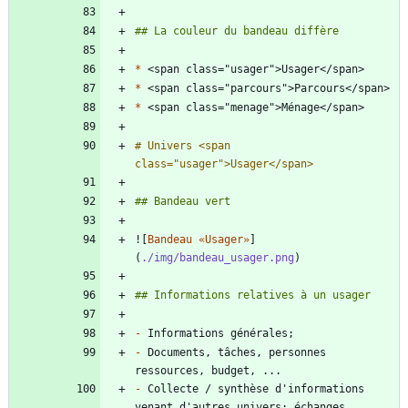
*
*
*
# Univers <span 
![
Bandeau «Usager»
]
(
./img/bandeau_usager.png
-
-
 Documents, tâches, personnes 
-
 Collecte / synthèse d'informations 
venant d'autres univers: échanges, 