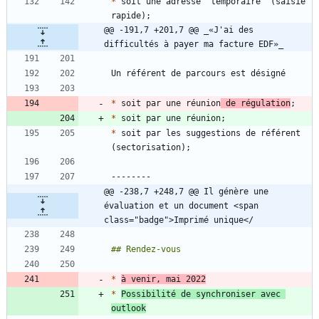
*
 soit une adresse "temporaire" (saisie 
@@ -191,7 +201,7 @@ _«J'ai des 
difficultés à payer ma facture EDF»_
*
 soit par une réunion
 de régulation
*
*
 soit par les suggestions de référent 
@@ -238,7 +248,7 @@ Il génère une 
évaluation et un document <span 
class="badge">Imprimé unique</
*
à venir, mai 2022
*
Possibilité de synchroniser avec 
outlook