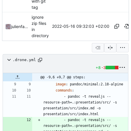
with git
tag
ignore
zip files
2022-05-16 09:32:03 +02:00
julienfastre
in
directory
.drone.yml
+8
-3
@@ -9,6 +9,7 @@ steps:
image
:
pandoc/minimal:2.18-alpine
commands
:
- 
pandoc -t revealjs --
resource-path=.:presentation/src/ -s 
presentation/src/index.md -o 
presentation/src/index.html
- 
pandoc -t revealjs --
resource-path=.:presentation/src/ -s 