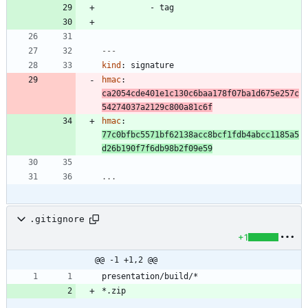
- 
tag
---
kind
:
signature
hmac
:
ca2054cde401e1c130c6baa178f07ba1d675e257c
54274037a2129c800a81c6f
hmac
:
77c0bfbc5571bf62138acc8bcf1fdb4abcc1185a5
d26b190f7f6db98b2f09e59
...
.gitignore
+1
@@ -1 +1,2 @@