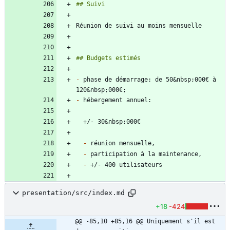
-
 phase de démarrage: de 50&nbsp;000€ à 
-
-
-
-
presentation/src/index.md
+18
-424
@@ -85,10 +85,16 @@ Uniquement s'il est 