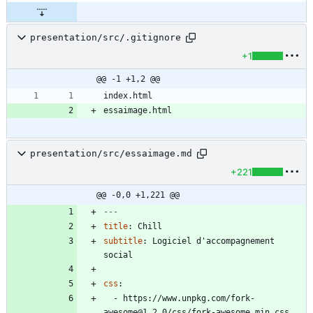
presentation/src/.gitignore
+1
@@ -1 +1,2 @@
presentation/src/essaimage.md
+221
@@ -0,0 +1,221 @@
---
title
:
Chill
subtitle
:
Logiciel d'accompagnement 
social
css
:
- 
https://www.unpkg.com/fork-
awesome@1.2.0/css/fork-awesome.min.css