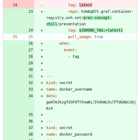
tag
:
latest
repo
:
h3m6q87t.gra7.container-
registry.ovh.net/
prez-concept-
chill
/presentation
tag
:
${DRONE_TAG:=latest}
pull_image
:
true
when
:
event
:
- 
tag
---
kind
:
secret
name
:
docker_username
data
:
gwH7mJkzgfd3F0TY5nwWi/Ih4kWLXslPTdGAbCobj
KsV
---
kind
:
secret
name
:
docker_password