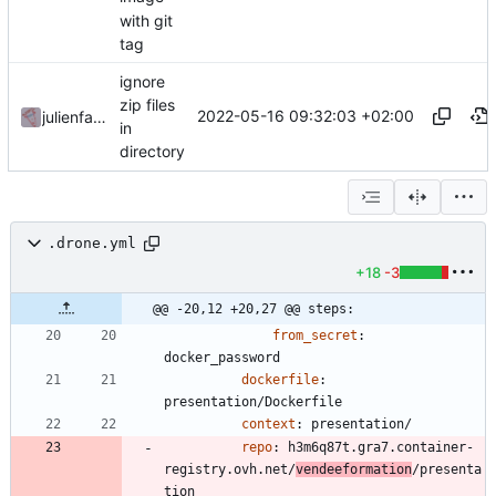
with git
tag
ignore
zip files
2022-05-16 09:32:03 +02:00
julienfastre
in
directory
.drone.yml
+18
-3
@@ -20,12 +20,27 @@ steps:
from_secret
:
docker_password
dockerfile
:
presentation/Dockerfile
context
:
presentation/
repo
:
h3m6q87t.gra7.container-
registry.ovh.net/
vendeeformation
/presenta
tion