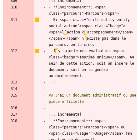
-
 **Environnement**: <span 
-
 Si <span class="chill-entity entity-
social-action"><span class="badge">
<span>l
’
action d
’
accompagnement</span>
</span></span> n
’
existe pas dans le 
-
 J
’
y  ajoute une évaluation <span 
class="badge">Imprimé unique</span>. Au 
sein de cette action, soit on insère le 
document, soit on le génère 
## J'ai un document administratif ou une 
-
 **Environnement**: <span 
class="parcours">Parcours</span> ou 
<span class="usager">Usager</span> (en 