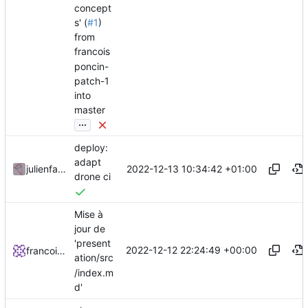
concept
s' (
#1
)
from
francois
poncin-
patch-1
into
master
...
deploy:
adapt
2022-12-13 10:34:42 +01:00
julienfastre
drone ci
Mise à
jour de
'present
2022-12-12 22:24:49 +00:00
francoisponcin
ation/src
/index.m
d'