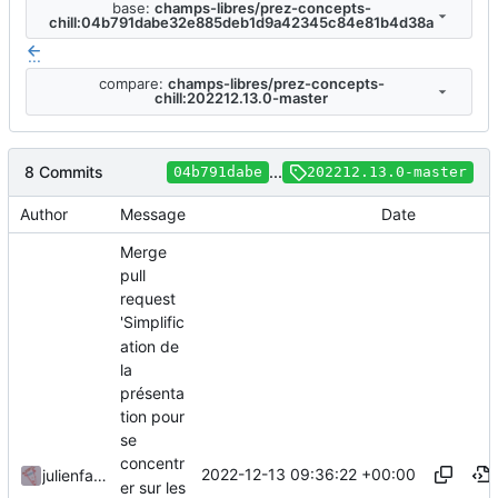
base:
champs-libres/prez-concepts-
chill:04b791dabe32e885deb1d9a42345c84e81b4d38a
...
compare:
champs-libres/prez-concepts-
chill:202212.13.0-master
8 Commits
...
04b791dabe
202212.13.0-master
Author
Message
Date
Merge
pull
request
'Simplific
ation de
la
présenta
tion pour
se
concentr
2022-12-13 09:36:22 +00:00
julienfastre
er sur les