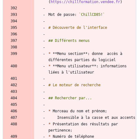
(
https://chillformation.vendee.fr
Mot de passe: 
`ChillCD85!`
*
 **Menu section**: donne  accès à 
*
 **Menu utilisateur**: informations 
*
*
 Présentation des résultats par 
*