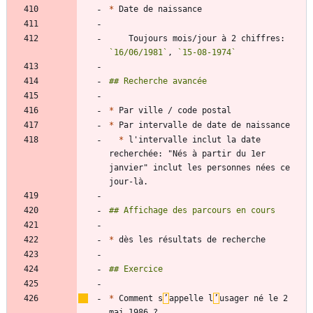
*
    Toujours mois/jour à 2 chiffres: 
`16/06/1981`
, 
`15-08-1974`
*
*
*
 l'intervalle inclut la date 
recherchée: "Nés à partir du 1er 
janvier" inclut les personnes nées ce 
*
*
 Comment s
’
appelle l
’
usager né le 2 