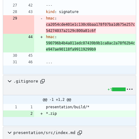
---
kind
:
signature
hmac
:
ca2054cde401e1c130c6baa178f07ba1d675e257c
54274037a2129c800a81c6f
hmac
:
590796b4b4a011edc07439b9b1ca8ac2a78f62b4c
e947ae90118fa99119299b9
...
.gitignore
+1
@@ -1 +1,2 @@
presentation/src/index.md