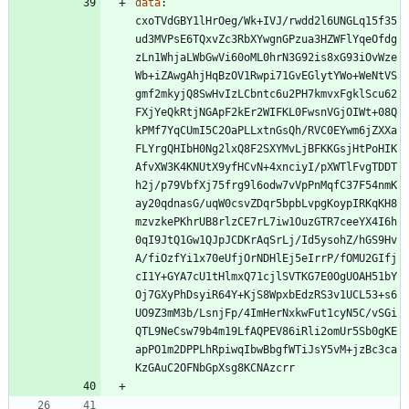
data
:
cxoTVdGBY1lHrOeg/Wk+IVJ/rwdd2l6UNGLq15f35
ud3MVPsE6TQxvZc3RbXYwgnGPzua3HZWFlYqeOfdg
zLn1WhjaLWbGwVi60oML0hrN3G92is8xG93iOvWze
Wb+iZAwgAhjHqBzOV1Rwpi71GvEGlytYWo+WeNtVS
gmf2mkyjQ8SwHvIzLCbntc6u2PH7kmvxFgklScu62
FXjYeQkRtjNGApF2kEr2WIFKL0FwsnVGjOIWt+08Q
kPMf7YqCUmI5C2OaPLLxtnGsQh/RVC0EYwm6jZXXa
FLYrgQHIbH0Ng2lxQ8F2SXYMvLjBFKKGsjHtPoHIK
AfvXW3K4KNUtX9yfHCvN+4xnciyI/pXWTlFvgTDDT
h2j/p79VbfXj75frg9l6odw7vVpPnMqfC37F54nmK
ay20qdnasG/uqW0csvZDqr5bpbLvpgKoypIRKqKH8
mzvzkePKhrUB8rlzCE7rL7iw1OuzGTR7ceeYX4I6h
0qI9JtQ1Gw1QJpJCDKrAqSrLj/Id5ysohZ/hGS9Hv
A/fiOzfYi1x70eUfjOrNDHlEj5eIrrP/fOMU2GIfj
cI1Y+GYA7cU1tHlmxQ71cjlSVTKG7E0OgUOAH51bY
Oj7GXyPhDsyiR64Y+KjS8WpxbEdzRS3v1UCL53+s6
UO9Z3mM3b/LsnjFp/4ImHerNxkwFut1cyN5C/vSGi
QTL9NeCsw79b4m19LfAQPEV86iRli2omUr5Sb0gKE
apPO1m2DPPLhRpiwqIbwBbgfWTiJsY5vM+jzBc3ca
KzGAuC2OFNbGpXsg8KCNAzcrr