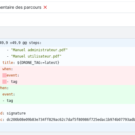
ntaire des parcours
49,9 +49,9 @@ steps:
- 
"Manuel administrateur.pdf"
- 
"Manuel utilisateur.pdf"
title
:
${DRONE_TAG:=latest}
when
:
event
:
- 
tag
when
:
event
:
- 
tag
-
nd
:
signature
ac
:
dc200b08e09b83e734ff829ac62c7daf5f80986f725edac1b974b07793ad