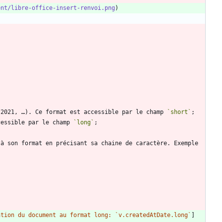
ent/libre-office-insert-renvoi.png
/2021, …). Ce format est accessible par le champ 
`short`
cessible par le champ 
`long`
à son format en précisant sa chaine de caractère. Exemple 
ation du document au format long: `v.createdAtDate.long`
]