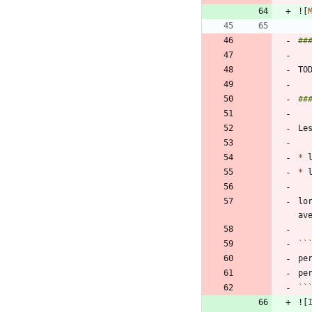
![
*
 
*
 
lo
``
![