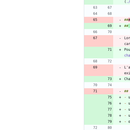
(
.
##
##
Lo
Po
ch
L'
-
-
-
 
-
-