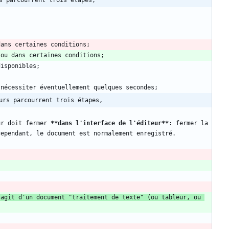
s parcourrent trois étapes,
urs parcourrent trois étapes,
ur doit fermer 
**dans l'interface de l'éditeur
**
: fermer la 
'agit d'un document "traitement de texte" (ou tableur, ou 