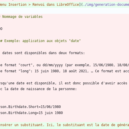
Menu Insertion > Renvoi dans LibreOffice
](
./img/generation-docum
le format "court", ou dd/mm/yyyy (par exemple, 15/06/1980, 18/08
le format "long": 15 juin 1980, 18 août 2021, … Ce format est ac
rsqu'une date est disponible, il est donc possible d'avoir accès 
`
Insérer un substituant. Ici, le substituant est la date de génér