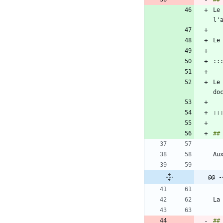
Le
Le
@@ -