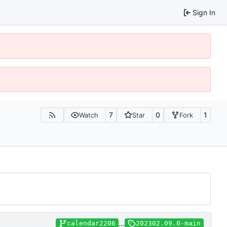
Sign In
7
0
1
Watch
Star
Fork
...
calendar2206
202302.09.0-main