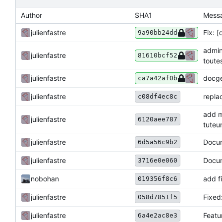
Author
SHA1
Mess
julienfastre
Fix: 
9a90bb24dd
admin
julienfastre
81610bcf52
toute
julienfastre
docgen
ca7a42af0b
julienfastre
repla
c08df4ec8c
add m
julienfastre
6120aee787
tuteu
Docum
julienfastre
6d5a56c9b2
julienfastre
Docum
3716e0e060
nobohan
add f
019356f8c6
julienfastre
Fixed:
058d7851f5
julienfastre
Featu
6a4e2ac8e3