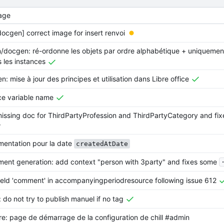
age
[docgen] correct image for insert renvoi
/docgen: ré-ordonne les objets par ordre alphabétique + uniquement
s les instances
: mise à jour des principes et utilisation dans Libre office
ce variable name
issing doc for ThirdPartyProfession and ThirdPartyCategory and fix
r
entation pour la date
createdAtDate
.
ent generation: add context "person with 3party" and fixes some
ield 'comment' in accompanyingperiodresource following issue 612
 do not try to publish manuel if no tag
re: page de démarrage de la configuration de chill #admin