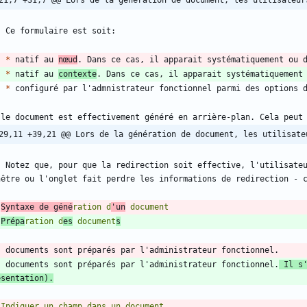
21,7 +31,7 @@ Lors de la génération de document, les utilisateur
*
 natif au 
nœud
*
 natif au 
contexte
*
29,11 +39,21 @@ Lors de la génération de document, les utilisate
    Notez que, pour que la redirection soit effective, l'utilisate
 
Syntaxe de géné
ration d
'un
 
Prépa
ration d
es
 document
s
s documents sont préparés par l'administrateur fonctionnel.
 Il s
ésentation).