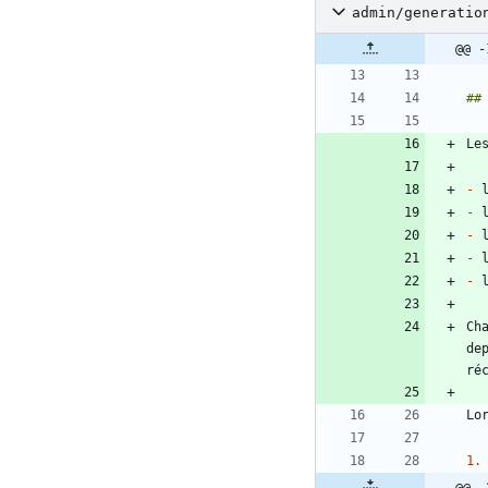
admin/generatio
@@ -
-
-
-
-
-
Ch
de
1.