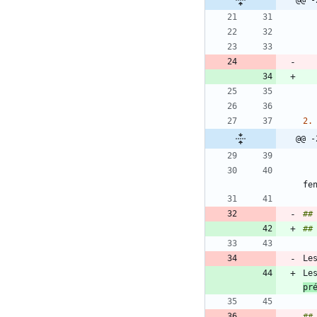
@@ -
2.
@@ -
##
##
Le
pr