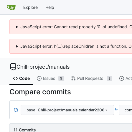
Explore
Help
JavaScript error: Cannot read property '0' of undefined. 
JavaScript error: h(...).replaceChildren is not a function.
Chill-project
/
manuals
Code
Issues
Pull Requests
Act
5
3
Compare commits
base:
Chill-project/manuals:calendar2206
com
...
11 Commits