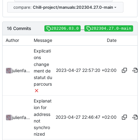
compare:
Chill-project/manuals:202304.27.0-main
16 Commits
...
202206.03.0
202304.27.0-main
Author
Message
Date
Explicati
ons
change
2023-04-27 22:57:20 +02:00
julienfastre
ment de
statut du
parcours
Explanat
ion for
address
2023-04-27 22:46:47 +02:00
julienfastre
not
synchro
nized