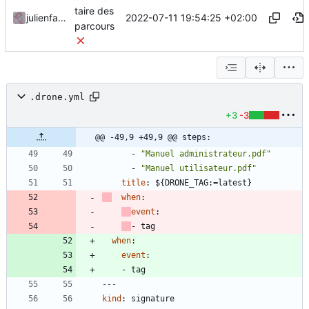
taire des
2022-07-11 19:54:25 +02:00
julienfastre
parcours
.drone.yml
+3
-3
@@ -49,9 +49,9 @@ steps:
- 
"Manuel administrateur.pdf"
- 
"Manuel utilisateur.pdf"
title
:
${DRONE_TAG:=latest}
when
:
event
:
- 
tag
when
:
event
:
- 
tag
---
kind
:
signature