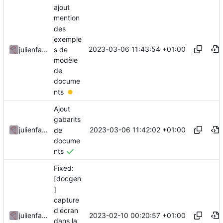
ajout
mention
des
exemple
2023-03-06 11:43:54 +01:00
s de
julienfastre
modèle
de
docume
nts
Ajout
gabarits
2023-03-06 11:42:02 +01:00
julienfastre
de
docume
nts
Fixed:
[docgen
]
capture
d'écran
2023-02-10 00:20:57 +01:00
julienfastre
dans la