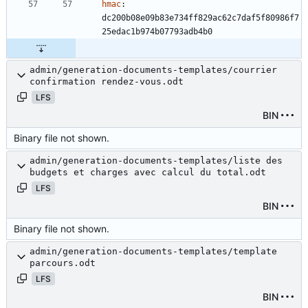
hmac
:
dc200b08e09b83e734ff829ac62c7daf5f80986f7
25edac1b974b07793adb4b0
admin/generation-documents-templates/courrier
confirmation rendez-vous.odt
LFS
BIN
Binary file not shown.
admin/generation-documents-templates/liste des
budgets et charges avec calcul du total.odt
LFS
BIN
Binary file not shown.
admin/generation-documents-templates/template
parcours.odt
LFS
BIN