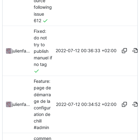
ource
following
issue
612
Fixed:
do not
try to
2022-07-12 00:36:33 +02:00
julienfastre
publish
manuel if
no tag
Feature:
page de
démarra
ge de la
2022-07-12 00:34:52 +02:00
julienfastre
configur
ation de
chill
#admin
commen