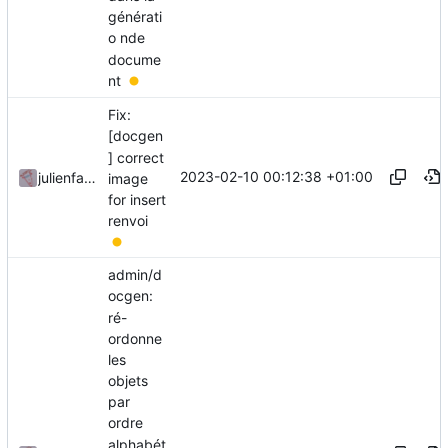
générati
o nde
docume
nt
Fix:
[docgen
] correct
2023-02-10 00:12:38 +01:00
julienfastre
image
for insert
renvoi
admin/d
ocgen:
ré-
ordonne
les
objets
par
ordre
alphabét