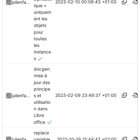
2023-02-10 00:06:43 +01:00
julienfastre
ique +
uniquem
ent les
objets
pour
toutes
les
instance
s
docgen:
mise à
jour des
principe
2023-02-09 23:49:37 +01:00
s et
julienfastre
utilisatio
n dans
Libre
office
replace
2022-10-19 21:44:47 +02:00
julienfastre
variable