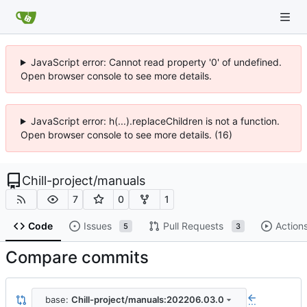
JavaScript error: Cannot read property '0' of undefined.
Open browser console to see more details.
JavaScript error: h(...).replaceChildren is not a function.
Open browser console to see more details. (16)
Chill-project
/
manuals
7
0
1
Code
Issues
Pull Requests
Action
5
3
Compare commits
base:
Chill-project/manuals:202206.03.0
...