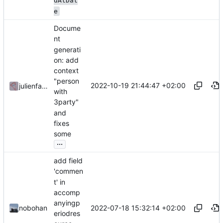
dAtDat
e
Docume
nt
generati
on: add
context
"person
2022-10-19 21:44:47 +02:00
julienfastre
with
3party"
and
fixes
some
...
add field
'commen
t' in
accomp
anyingp
2022-07-18 15:32:14 +02:00
nobohan
eriodres