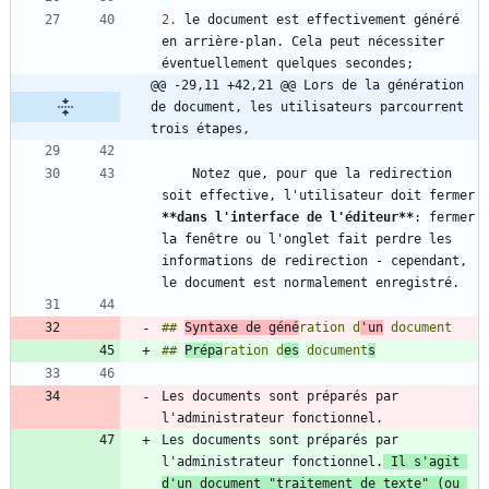
2.
 le document est effectivement généré 
en arrière-plan. Cela peut nécessiter 
@@ -29,11 +42,21 @@ Lors de la génération 
de document, les utilisateurs parcourrent 
trois étapes,
    Notez que, pour que la redirection 
soit effective, l'utilisateur doit fermer 
**dans l'interface de l'éditeur
**
: fermer 
la fenêtre ou l'onglet fait perdre les 
informations de redirection - cependant, 
## 
Syntaxe de géné
ration d
'un
## 
Prépa
ration d
es
 document
s
Les documents sont préparés par 
Les documents sont préparés par 
l'administrateur fonctionnel.
 Il s'agit 
d'un document "traitement de texte" (ou 