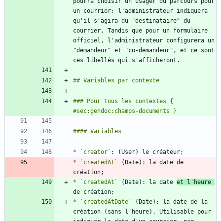
pourra choisir un usager du parcours pour 
un courrier; l'administrateur indiquera 
qu'il s'agira du "destinataire" du 
courrier. Tandis que pour un formulaire 
officiel, l'administrateur configurera un 
"demandeur" et "co-demandeur", et ce sont 
### Pour tous les contextes { 
*
`creator`
*
`createdAt`
 (Date): la date de 
*
`createdAt`
 (Date): la date 
et l'heure 
*
`createdAtDate`
 (Date): la date de la 
création (sans l'heure). Utilisable pour 