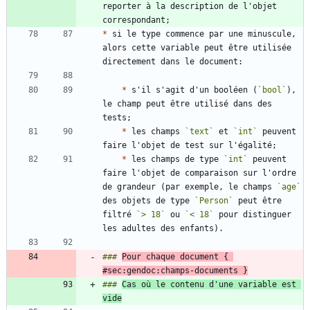
reporter à la description de l'objet 
*
 si le type commence par une minuscule, 
alors cette variable peut être utilisée 
*
 s'il s'agit d'un booléen (
`bool`
), 
le champ peut être utilisé dans des 
*
 les champs 
`text`
 et 
`int`
 peuvent 
*
 les champs de type 
`int`
 peuvent 
faire l'objet de comparaison sur l'ordre 
de grandeur (par exemple, le champs 
`age`
des objets de type 
`Person`
 peut être 
filtré 
`> 18`
 ou 
`< 18`
 pour distinguer 
### 
Pour chaque document { 
#sec:gendoc:champs-documents }
### 
Cas où le contenu d'une variable est 
vide