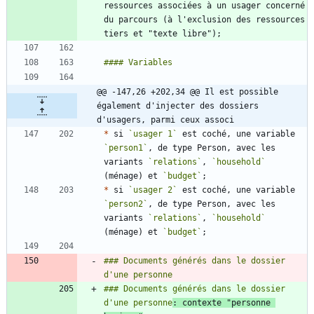
ressources associées à un usager concerné 
du parcours (à l'exclusion des ressources 
@@ -147,26 +202,34 @@ Il est possible 
également d'injecter des dossiers 
d'usagers, parmi ceux associ
*
 si 
`usager 1`
 est coché, une variable 
`person1`
, de type Person, avec les 
variants 
`relations`
, 
`household`
(ménage) et 
`budget`
*
 si 
`usager 2`
 est coché, une variable 
`person2`
, de type Person, avec les 
variants 
`relations`
, 
`household`
(ménage) et 
`budget`
### Documents générés dans le dossier 
### Documents générés dans le dossier 
d'une personne
: contexte "personne 