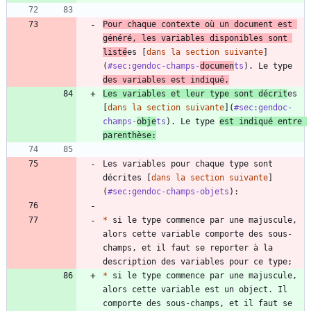
Pour chaque contexte où un document est 
généré, les variables disponibles sont 
listé
es [
dans la section suivante
]
(
#sec:gendoc-champs-
documen
ts
). Le type 
des variables est indiqué.
Les variables et leur type sont décrit
es 
[
dans la section suivante
](
#sec:gendoc-
champs-
obje
ts
). Le type 
est indiqué entre 
parenthèse:
Les variables pour chaque type sont 
décrites [
dans la section suivante
]
(
#sec:gendoc-champs-objets
*
 si le type commence par une majuscule, 
alors cette variable comporte des sous-
champs, et il faut se reporter à la 
*
 si le type commence par une majuscule, 
alors cette variable est un object. Il 
comporte des sous-champs, et il faut se 