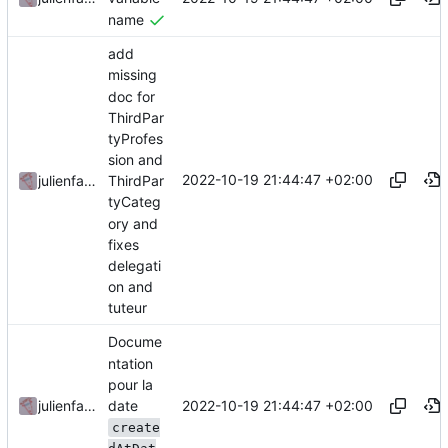
name
add
missing
doc for
ThirdPar
tyProfes
sion and
2022-10-19 21:44:47 +02:00
julienfastre
ThirdPar
tyCateg
ory and
fixes
delegati
on and
tuteur
Docume
ntation
pour la
date
2022-10-19 21:44:47 +02:00
julienfastre
create