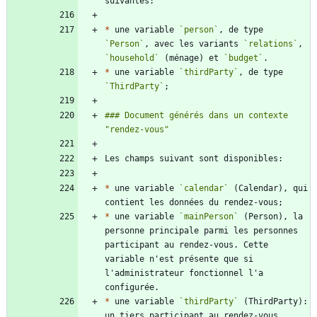
*
 une variable 
`person`
, de type 
`Person`
, avec les variants 
`relations`
, 
`household`
 (ménage) et 
`budget`
*
 une variable 
`thirdParty`
, de type 
`ThirdParty`
### Document générés dans un contexte 
*
 une variable 
`calendar`
 (Calendar), qui 
*
 une variable 
`mainPerson`
 (Person), la 
personne principale parmi les personnes 
participant au rendez-vous. Cette 
variable n'est présente que si 
l'administrateur fonctionnel l'a 
*
 une variable 
`thirdParty`
 (ThirdParty): 
un tiers participant au rendez-vous. 