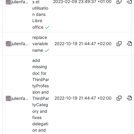
2023-02-09 23:49:37 +01:00
s et
julienfastre
utilisatio
n dans
Libre
office
replace
2022-10-19 21:44:47 +02:00
julienfastre
variable
name
add
missing
doc for
ThirdPar
tyProfes
sion and
2022-10-19 21:44:47 +02:00
julienfastre
ThirdPar
tyCateg
ory and
fixes
delegati
on and