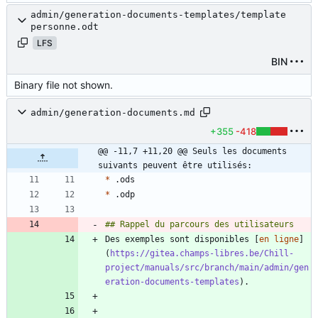
admin/generation-documents-templates/template
personne.odt
LFS
BIN
Binary file not shown.
admin/generation-documents.md
+355
-418
@@ -11,7 +11,20 @@ Seuls les documents 
suivants peuvent être utilisés:
*
*
Des exemples sont disponibles [
en ligne
]
(
https://gitea.champs-libres.be/Chill-
project/manuals/src/branch/main/admin/gen
eration-documents-templates