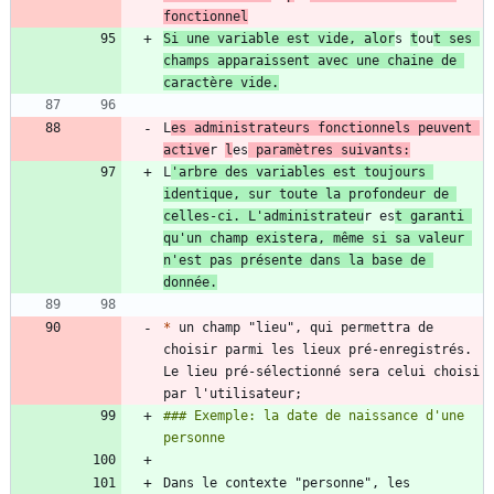
Si une variable est vide, alor
s 
t
ou
t ses 
champs apparaissent avec une chaine de 
L
es administrateurs fonctionnels peuvent 
active
r 
l
es
 paramètres suivants:
L
'arbre des variables est toujours 
identique, sur toute la profondeur de 
celles-ci. L'administrateu
r es
t garanti 
qu'un champ existera, même si sa valeur 
n'est pas présente dans la base de 
donnée.
*
 un champ "lieu", qui permettra de 
choisir parmi les lieux pré-enregistrés. 
Le lieu pré-sélectionné sera celui choisi 
### Exemple: la date de naissance d'une 
Dans le contexte "personne", les 