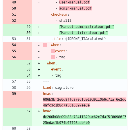
- 
user-manual.pdf
- 
admin-manual.pdf
checksum
:
- 
sha512
- 
"Manuel administrateur.pdf"
- 
"Manuel utilisateur.pdf"
title
:
${DRONE_TAG:=latest}
when
:
event
:
- 
tag
when
:
event
:
- 
tag
---
kind
:
signature
hmac
:
686b3bf2e6d8ffd370cfde19d9110b6c71af6e2dc
4afc3c1b8d7a5016397ee3e
hmac
:
dc200b08e09b83e734ff829ac62c7daf5f80986f7
25edac1b974b07793adb4b0