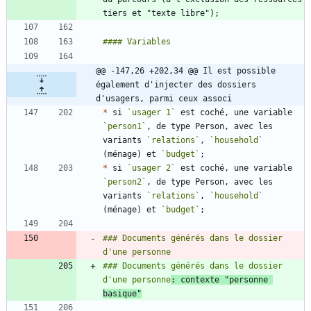
@@ -147,26 +202,34 @@ Il est possible 
également d'injecter des dossiers 
d'usagers, parmi ceux associ
*
 si 
`usager 1`
 est coché, une variable 
`person1`
, de type Person, avec les 
variants 
`relations`
, 
`household`
(ménage) et 
`budget`
*
 si 
`usager 2`
 est coché, une variable 
`person2`
, de type Person, avec les 
variants 
`relations`
, 
`household`
(ménage) et 
`budget`
### Documents générés dans le dossier 
### Documents générés dans le dossier 
d'une personne
: contexte "personne 
basique"