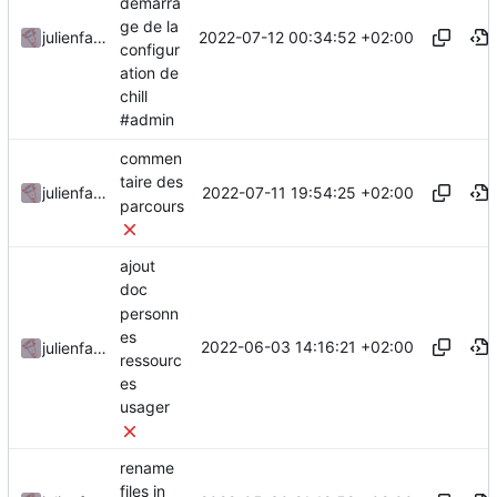
démarra
ge de la
2022-07-12 00:34:52 +02:00
julienfastre
configur
ation de
chill
#admin
commen
taire des
2022-07-11 19:54:25 +02:00
julienfastre
parcours
ajout
doc
personn
es
2022-06-03 14:16:21 +02:00
julienfastre
ressourc
es
usager
rename
files in