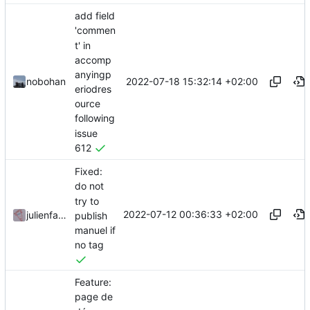
add field
'commen
t' in
accomp
anyingp
2022-07-18 15:32:14 +02:00
nobohan
eriodres
ource
following
issue
612
Fixed:
do not
try to
2022-07-12 00:36:33 +02:00
julienfastre
publish
manuel if
no tag
Feature:
page de