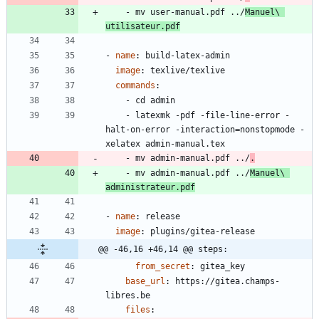
- 
mv user-manual.pdf ../
Manuel\ 
utilisateur.pdf
- 
name
:
build-latex-admin
image
:
texlive/texlive
commands
:
- 
cd admin
- 
latexmk -pdf -file-line-error -
halt-on-error -interaction=nonstopmode -
xelatex admin-manual.tex
- 
mv admin-manual.pdf ../
.
- 
mv admin-manual.pdf ../
Manuel\ 
administrateur.pdf
- 
name
:
release
image
:
plugins/gitea-release
@@ -46,16 +46,14 @@ steps:
from_secret
:
gitea_key
base_url
:
https://gitea.champs-
libres.be
files
: