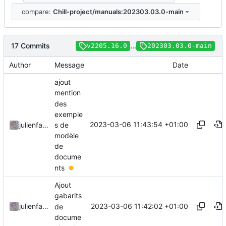
compare:
Chill-project/manuals:202303.03.0-main
17 Commits
...
v2205.16.0
202303.03.0-main
Author
Message
Date
ajout
mention
des
exemple
2023-03-06 11:43:54 +01:00
s de
julienfastre
modèle
de
docume
nts
Ajout
gabarits
2023-03-06 11:42:02 +01:00
julienfastre
de
docume