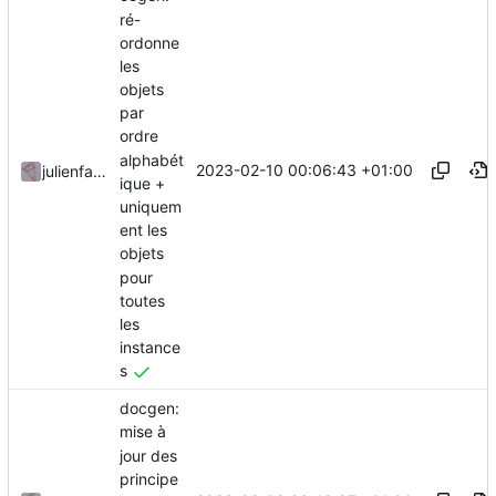
ré-
ordonne
les
objets
par
ordre
alphabét
2023-02-10 00:06:43 +01:00
julienfastre
ique +
uniquem
ent les
objets
pour
toutes
les
instance
s
docgen:
mise à
jour des
principe