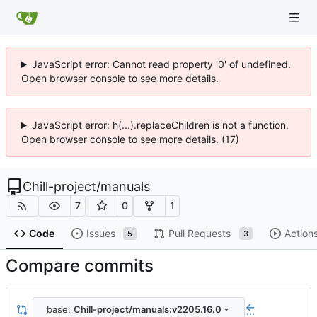
JavaScript error: Cannot read property '0' of undefined.
Open browser console to see more details.
JavaScript error: h(...).replaceChildren is not a function.
Open browser console to see more details. (17)
Chill-project
/
manuals
7
0
1
Code
Issues
Pull Requests
Action
5
3
Compare commits
base:
Chill-project/manuals:v2205.16.0
...