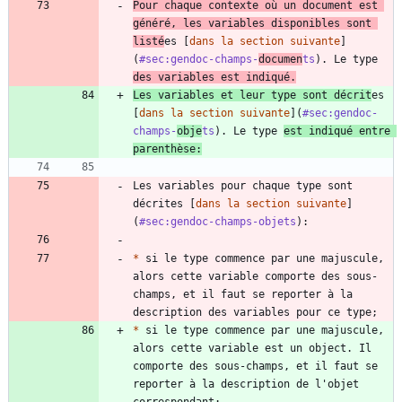
Pour chaque contexte où un document est 
généré, les variables disponibles sont 
listé
es [
dans la section suivante
]
(
#sec:gendoc-champs-
documen
ts
). Le type 
des variables est indiqué.
Les variables et leur type sont décrit
es 
[
dans la section suivante
](
#sec:gendoc-
champs-
obje
ts
). Le type 
est indiqué entre 
parenthèse:
Les variables pour chaque type sont 
décrites [
dans la section suivante
]
(
#sec:gendoc-champs-objets
*
 si le type commence par une majuscule, 
alors cette variable comporte des sous-
champs, et il faut se reporter à la 
*
 si le type commence par une majuscule, 
alors cette variable est un object. Il 
comporte des sous-champs, et il faut se 
reporter à la description de l'objet 