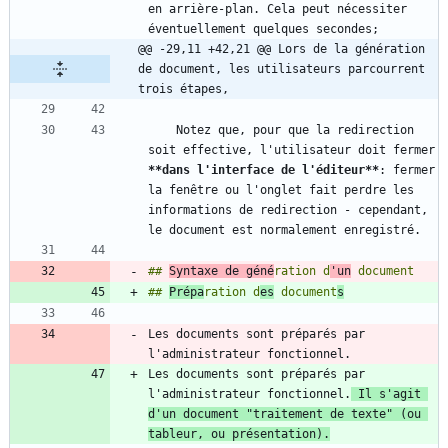
en arrière-plan. Cela peut nécessiter 
@@ -29,11 +42,21 @@ Lors de la génération 
de document, les utilisateurs parcourrent 
trois étapes,
    Notez que, pour que la redirection 
soit effective, l'utilisateur doit fermer 
**dans l'interface de l'éditeur
**
: fermer 
la fenêtre ou l'onglet fait perdre les 
informations de redirection - cependant, 
## 
Syntaxe de géné
ration d
'un
## 
Prépa
ration d
es
 document
s
Les documents sont préparés par 
Les documents sont préparés par 
l'administrateur fonctionnel.
 Il s'agit 
d'un document "traitement de texte" (ou 
tableur, ou présentation).