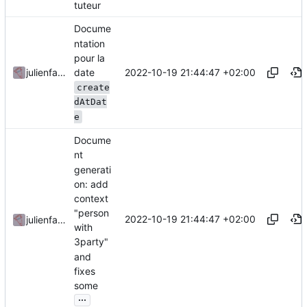
tuteur
Docume
ntation
pour la
date
2022-10-19 21:44:47 +02:00
julienfastre
create
dAtDat
e
Docume
nt
generati
on: add
context
"person
2022-10-19 21:44:47 +02:00
julienfastre
with
3party"
and
fixes
some
...