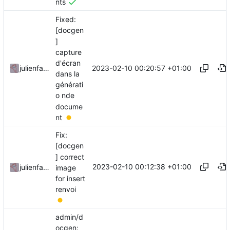
nts
Fixed:
[docgen
]
capture
d'écran
2023-02-10 00:20:57 +01:00
julienfastre
dans la
générati
o nde
docume
nt
Fix:
[docgen
] correct
2023-02-10 00:12:38 +01:00
julienfastre
image
for insert
renvoi
admin/d
ocgen: