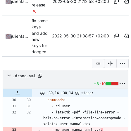
2022-05-30 21:12:58 +02:00
julienfastre
release
fix some
keys
and add
2022-05-30 21:08:57 +02:00
julienfastre
new
keys for
docgen
.drone.yml
+8
-10
@@ -30,14 +30,14 @@ steps:
commands
:
- 
cd user
- 
latexmk -pdf -file-line-error -
halt-on-error -interaction=nonstopmode -
xelatex user-manual.tex
- 
mv user-manual.pdf ../
.