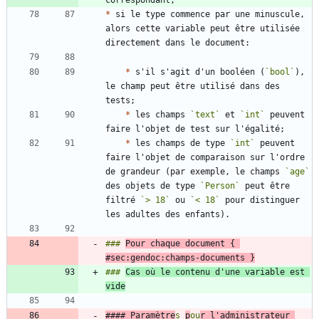
*
 si le type commence par une minuscule, 
alors cette variable peut être utilisée 
*
 s'il s'agit d'un booléen (
`bool`
), 
le champ peut être utilisé dans des 
*
 les champs 
`text`
 et 
`int`
 peuvent 
*
 les champs de type 
`int`
 peuvent 
faire l'objet de comparaison sur l'ordre 
de grandeur (par exemple, le champs 
`age`
des objets de type 
`Person`
 peut être 
filtré 
`> 18`
 ou 
`< 18`
 pour distinguer 
### 
Pour chaque document { 
#sec:gendoc:champs-documents }
### 
Cas où le contenu d'une variable est 
vide
#### Paramètre
s 
p
ou
r l'administrateur 