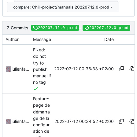
compare:
Chill-project/manuals:202207.12.0-prod
2 Commits
...
202207.11.0-prod
202207.12.0-prod
Author
Message
Date
Fixed:
do not
try to
2022-07-12 00:36:33 +02:00
julienfastre
publish
manuel if
no tag
Feature:
page de
démarra
ge de la
2022-07-12 00:34:52 +02:00
julienfastre
configur
ation de