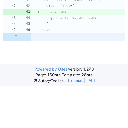
export
files
=
  "
else
Powered by Gitea
Version: 1.27.0
Page:
150ms
Template:
28ms
Licenses
API
Auto
English