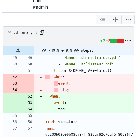
chill
#admin
.drone.yml
+3
-3
@@ -49,9 +49,9 @@ steps:
- 
"Manuel administrateur.pdf"
- 
"Manuel utilisateur.pdf"
title
:
${DRONE_TAG:=latest}
when
:
event
:
- 
tag
when
:
event
:
- 
tag
---
kind
:
signature
hmac
:
dc200b08e09b83e734ff829ac62c7daf5f80986f7