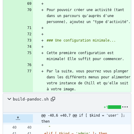
Pour pouvoir créer une activité (tant 
dans un parcours qu'auprès d'une 
Cette première configuration est 
Par la suite, vous pourrez vous plonger 
dans les différents menus pour alimenter 
votre instance de Chill et qu'elle soit 
build-pandoc.sh
+1
@@ -40,6 +40,7 @@ if [ $kind = 'user' ]; 
then
  "
elif
[
$kind
=
'admin'
]
;
then