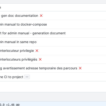
e
e gen doc documentation
in manual to docker-compose
aft for admin manual - generation document
in manual in same repo
nterlocuteur privilegie
nterlocuteurs privilégiés
sg avertissement adresse temporaire des parcours
...
e CI to project
0,0 +1,46 @@