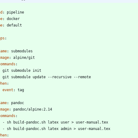
-
nd
:
pipeline
pe
:
docker
me
:
default
eps
:
name
:
submodules
image
:
alpine/git
commands
:
- 
git submodule init
- 
git submodule update --recursive --remote
when
:
event
:
tag
name
:
pandoc
image
:
pandoc/alpine:2.14
commands
:
- 
sh build-pandoc.sh latex user > user-manual.tex
- 
sh build-pandoc.sh latex admin > user-manual.tex
when
: