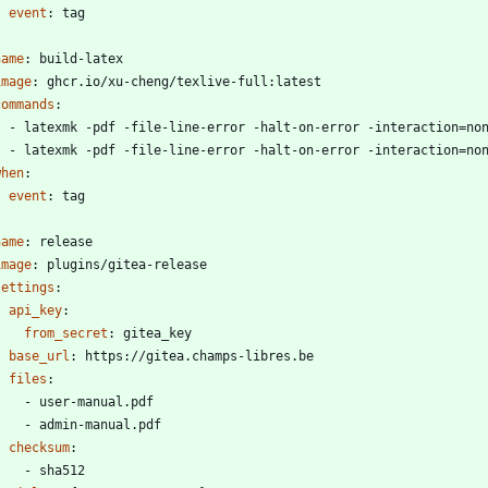
event
:
tag
name
:
build-latex
image
:
ghcr.io/xu-cheng/texlive-full:latest
commands
:
- 
latexmk -pdf -file-line-error -halt-on-error -interaction=no
- 
latexmk -pdf -file-line-error -halt-on-error -interaction=no
when
:
event
:
tag
name
:
release
image
:
plugins/gitea-release
settings
:
api_key
:
from_secret
:
gitea_key
base_url
:
https://gitea.champs-libres.be
files
:
- 
user-manual.pdf
- 
admin-manual.pdf
checksum
:
- 
sha512