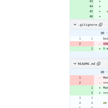
.gitignore
@@ -
us
*
README.md
@@ -
Ma
==
Ma