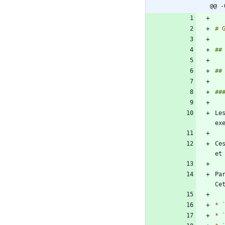
@@ -
Le
Ce
Pa
Ce
*
*