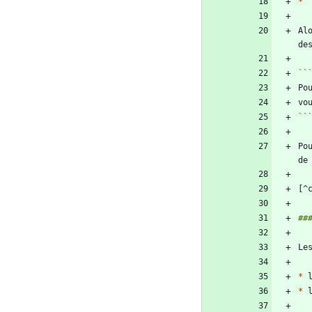
*
Al
de
``
Po
*
 
*
 