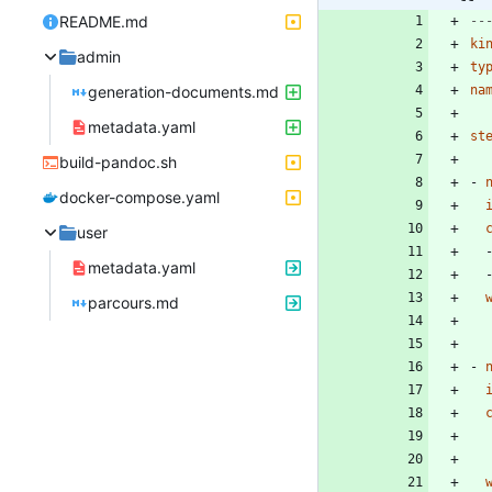
README.md
--
ki
admin
ty
generation-documents.md
na
metadata.yaml
st
build-pandoc.sh
- 
docker-compose.yaml
user
metadata.yaml
parcours.md
- 