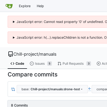
Explore
Help
JavaScript error: Cannot read property '0' of undefined. 
JavaScript error: h(...).replaceChildren is not a function.
Chill-project
/
manuals
Code
Issues
Pull Requests
Act
5
3
Compare commits
base:
Chill-project/manuals:drone-test
compa
...
8 Commits