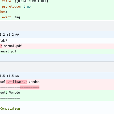
title
:
${DRONE_COMMIT_REF}
prerelease
:
true
when
:
event
:
tag
1,2 +1,2 @@
er
1,5 +1,5 @@
nuel
 utilisateur
============
===========
nuel
s