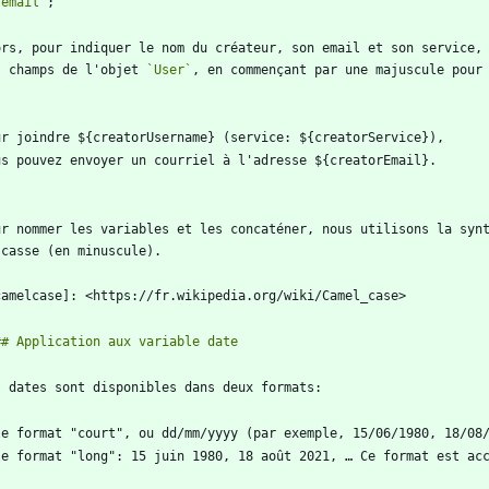
`email`
ors, pour indiquer le nom du créateur, son email et son service,
s champs de l'objet 
`User`
`
ur nommer les variables et les concaténer, nous utilisons la synt
le format "court", ou dd/mm/yyyy (par exemple, 15/06/1980, 18/08
le format "long": 15 juin 1980, 18 août 2021, … Ce format est ac