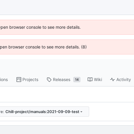
Open browser console to see more details.
 Open browser console to see more details. (8)
ions
Projects
Releases
Wiki
Activity
14
re:
Chill-project/manuals:2021-09-09-test