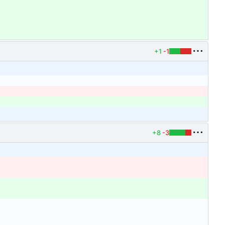
+1
-1
+8
-3