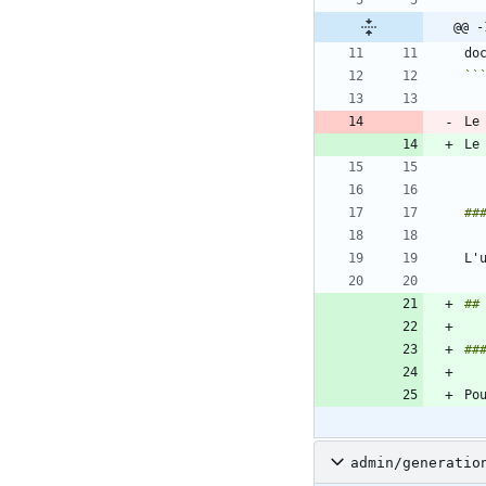
@@ -
``
Le
Le
L'
admin/generatio