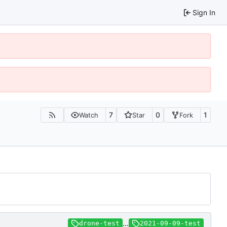
Sign In
7
0
1
Watch
Star
Fork
...
drone-test
2021-09-09-test