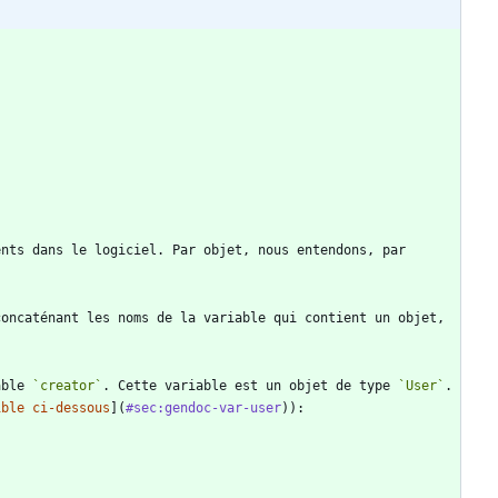
nts dans le logiciel. Par objet, nous entendons, par 
oncaténant les noms de la variable qui contient un objet, 
able 
`creator`
. Cette variable est un objet de type 
`User`
. 
ible ci-dessous
](
#sec:gendoc-var-user