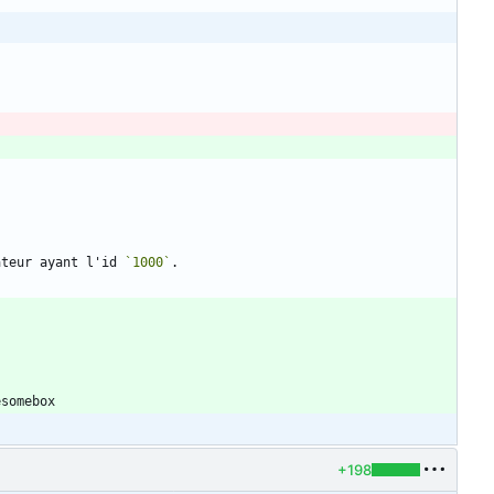
ateur ayant l'id 
`1000`
+198