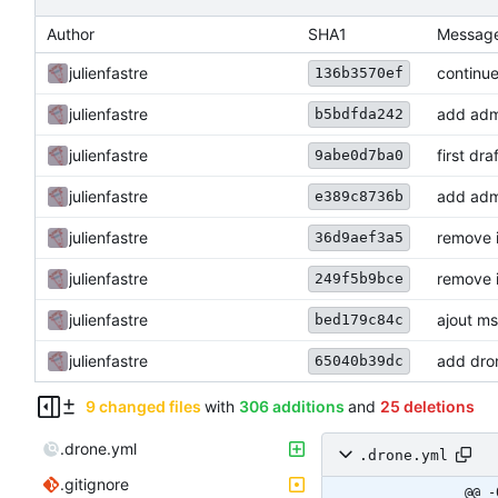
Author
SHA1
Messag
julienfastre
continu
136b3570ef
julienfastre
add adm
b5bdfda242
julienfastre
first dr
9abe0d7ba0
julienfastre
add adm
e389c8736b
julienfastre
remove i
36d9aef3a5
julienfastre
remove i
249f5b9bce
julienfastre
ajout m
bed179c84c
julienfastre
add dron
65040b39dc
9 changed files
with
306 additions
and
25 deletions
.drone.yml
.drone.yml
.gitignore
@@ -