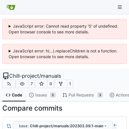
JavaScript error: Cannot read property '0' of undefined.
Open browser console to see more details.
JavaScript error: h(...).replaceChildren is not a function.
Open browser console to see more details.
Chill-project
/
manuals
7
0
1
Code
Issues
Pull Requests
Action
5
3
Compare commits
base:
Chill-project/manuals:202302.09.1-main
...