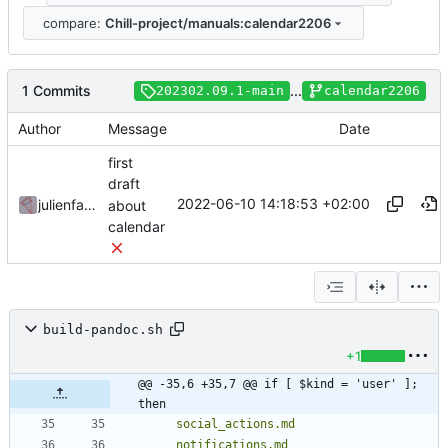
compare:
Chill-project/manuals:calendar2206
1 Commits
...
202302.09.1-main
calendar2206
Author
Message
Date
first
draft
2022-06-10 14:18:53 +02:00
julienfastre
about
calendar
build-pandoc.sh
+1
@@ -35,6 +35,7 @@ if [ $kind = 'user' ]; 
then