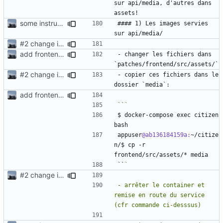
sur api/media, d'autres dans 
some instructions for the utilisation/configuration
#### 1) Les images servies 
#2
change image + map backgrounds
add frontend assets in the patches and map them to the docker container
- changer les fichiers dans 
#2
change image + map backgrounds
- copier ces fichiers dans le 
add frontend assets in the patches and map them to the docker container
```
$ docker-compose exec citizen 
appuser
@ab136184159a:
~/citize
n/$ cp -r 
``
#2
change image + map backgrounds
- arrêter le container et 
remise en route du service 