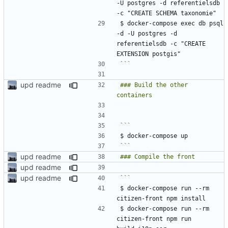
-U postgres -d referentielsdb 
$ docker-compose exec db psql 
-d -U postgres -d 
referentielsdb -c "CREATE 
```
upd readme
### Build the other 
```
upd readme
upd readme
upd readme
$ docker-compose run --rm 
$ docker-compose run --rm 
citizen-front npm run 