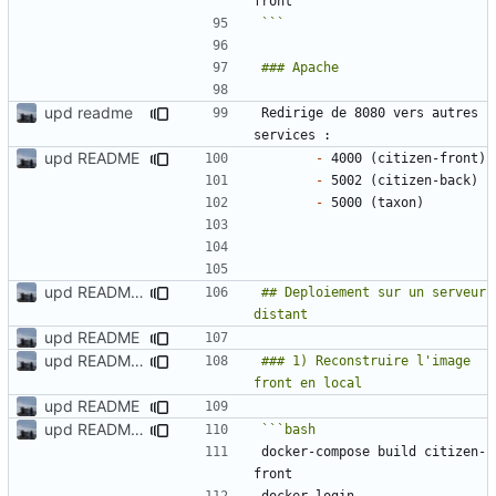
```
upd readme
Redirige de 8080 vers autres 
upd README
-
-
-
upd README about deploiement
## Deploiement sur un serveur 
upd README
upd README about deploiement
### 1) Reconstruire l'image 
upd README
upd README about deploiement
docker-compose build citizen-
docker login 