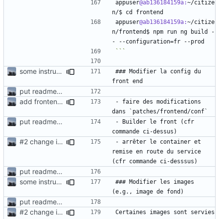
appuser
@ab136184159a:
~/citize
appuser
@ab136184159a:
~/citize
n/frontend$ npm run ng build -
some instructions for the utilisation/configuration
### Modifier la config du 
put readme again
add frontend assets in the patches and map them to the docker container
- faire des modifications 
put readme again
- Builder le front (cfr 
#2
change image + map backgrounds
- arrêter le container et 
remise en route du service 
put readme again
some instructions for the utilisation/configuration
### Modifier les images 
put readme again
#2
change image + map backgrounds
Certaines images sont servies 