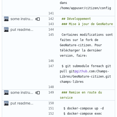
dans 
some instructions for the utilisation/configuration
put readme again
Certaines modifications sont 
faites sur le fork de 
GeoNature-citizen. Pour 
télécharger la dernièer 
$ git submodule foreach git 
pull git
@github
.com:Champs-
Libres/GeoNature-citizen.git 
some instructions for the utilisation/configuration
### Remise en route du 
put readme again
 $ docker-compose exec 