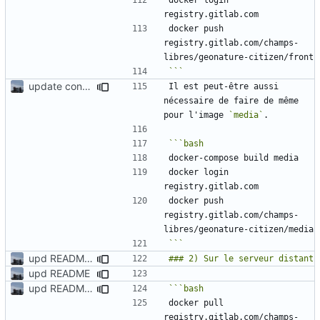
docker push 
registry.gitlab.com/champs-
```
update content + add custom files in patch
#7
Il est peut-être aussi 
nécessaire de faire de même 
pour l'image 
`media`
docker login 
docker push 
registry.gitlab.com/champs-
```
upd README about deploiement
upd README
upd README about deploiement
docker pull 
registry.gitlab.com/champs-