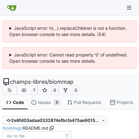
JavaScript error: h(...).replaceChildren is not a function.
Open browser console to see more details. (54)
JavaScript error: Cannot read property '0' of undefined.
Open browser console to see more details.
champs-libres
/
biommap
7
0
0
Code
Issues
Pull Requests
Projects
5
2e8fd03adaa0332874efbcfa475ae9015618b9b1
biommap
/
README.md
T