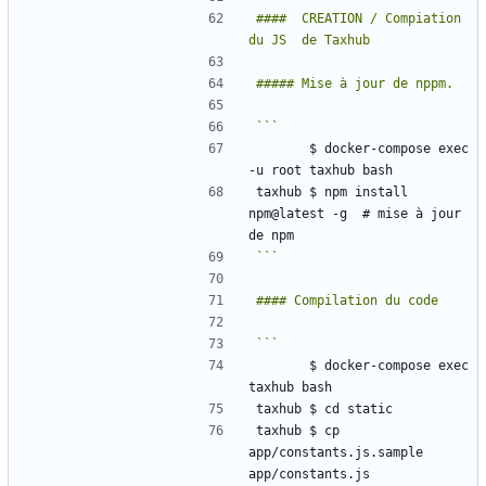
####  CREATION / Compiation 
       $ docker-compose exec 
taxhub $ npm install 
npm@latest -g  # mise à jour 
```
       $ docker-compose exec 
taxhub $ cp 
app/constants.js.sample 