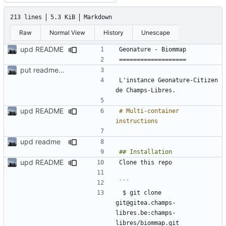
213 lines
5.3 KiB
Markdown
Raw
Normal View
History
Unescape
upd README
put readme again
L'instance Geonature-Citizen 
upd README
# Multi-container 
upd readme
upd README
 $ git clone 
git@gitea.champs-
libres.be:champs-