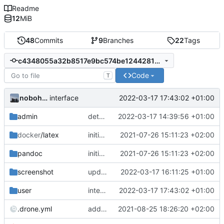
Readme
12
MiB
48
Commits
9
Branches
22
Tags
c4348055a32b8517e9bc574be12442818688cbe5
Code
T
nobohan
2022-03-17 17:43:02 +01:00
interface
admin
detail vendee person fields
2022-03-17 14:39:56 +01:00
docker
/latex
initial commit
2021-07-26 15:11:23 +02:00
pandoc
initial commit
2021-07-26 15:11:23 +02:00
screenshot
upd images
2022-03-17 16:11:25 +01:00
user
interface
2022-03-17 17:43:02 +01:00
.drone.yml
add admin manual in same repo
2021-08-25 18:26:20 +02:00