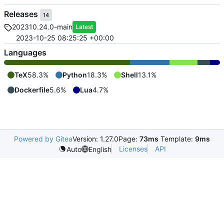
Releases
14
202310.24.0-main
Latest
2023-10-25 08:25:25 +00:00
Languages
TeX
58.3%
Python
18.3%
Shell
13.1%
Dockerfile
5.6%
Lua
4.7%
Powered by Gitea
Version: 1.27.0
Page:
73ms
Template:
9ms
Licenses
API
Auto
English