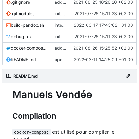
.gitignore
add admin manual in same repo
2021-08-25 18:26:20 +02:00
.gitmodules
initial commit
2021-07-26 15:11:23 +02:00
build-pandoc.sh
interface
2022-03-17 17:43:02 +01:00
debug.tex
initial commit
2021-07-26 15:11:23 +02:00
docker-compose.yaml
add admin manual to docker-compose
2021-08-26 15:25:52 +02:00
README.md
update README
2022-03-11 14:25:09 +01:00
README.md
Manuels Vendée
Compilation
est utilisé pour compiler le
docker-compose
manuel.