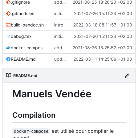
.gitignore
add admin manual in same repo
2021-08-25 18:26:20 +02:00
.gitmodules
initial commit
2021-07-26 15:11:23 +02:00
build-pandoc.sh
intro
2022-03-18 08:11:57 +01:00
debug.tex
initial commit
2021-07-26 15:11:23 +02:00
docker-compose.yaml
add admin manual to docker-compose
2021-08-26 15:25:52 +02:00
README.md
update README
2022-03-11 14:25:09 +01:00
README.md
Manuels Vendée
Compilation
est utilisé pour compiler le
docker-compose
manuel.