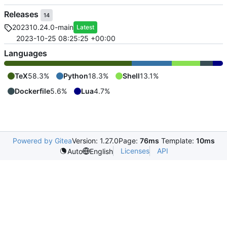
Releases
14
202310.24.0-main
Latest
2023-10-25 08:25:25 +00:00
Languages
TeX
58.3%
Python
18.3%
Shell
13.1%
Dockerfile
5.6%
Lua
4.7%
Powered by Gitea
Version: 1.27.0
Page:
76ms
Template:
10ms
Licenses
API
Auto
English