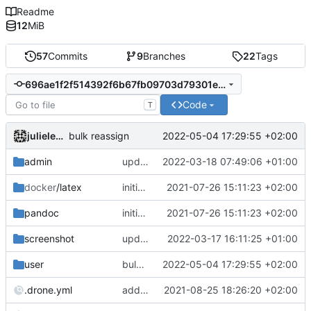
Readme
12
MiB
57
Commits
9
Branches
22
Tags
696ae1f2f514392f6b67fb09703d79301e7b8df2
Code
T
julielenaerts
2022-05-04 17:29:55 +02:00
bulk reassign
admin
update doc admin docgen"
2022-03-18 07:49:06 +01:00
docker
/latex
initial commit
2021-07-26 15:11:23 +02:00
pandoc
initial commit
2021-07-26 15:11:23 +02:00
screenshot
upd images
2022-03-17 16:11:25 +01:00
user
bulk reassign
2022-05-04 17:29:55 +02:00
.drone.yml
add admin manual in same repo
2021-08-25 18:26:20 +02:00