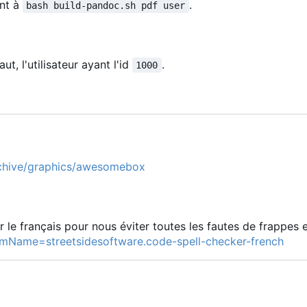
ent à
.
bash build-pandoc.sh pdf user
ut, l'utilisateur ayant l'id
.
1000
rchive/graphics/awesomebox
 le français pour nous éviter toutes les fautes de frappes e
temName=streetsidesoftware.code-spell-checker-french