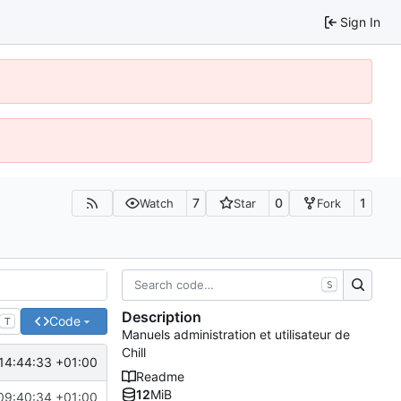
Sign In
7
0
1
Watch
Star
Fork
S
Description
Code
T
Manuels administration et utilisateur de
Chill
14:44:33 +01:00
Readme
12
MiB
09:40:34 +01:00