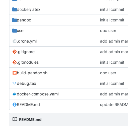
docker
/latex
initial commit
pandoc
initial commit
user
doc user
.drone.yml
add admin man
.gitignore
add admin man
.gitmodules
initial commit
build-pandoc.sh
doc user
debug.tex
initial commit
docker-compose.yaml
add admin man
README.md
update READ
README.md