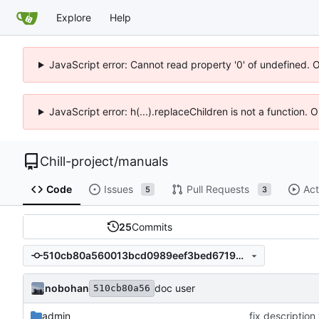
Explore
Help
JavaScript error: Cannot read property '0' of undefined. 
JavaScript error: h(...).replaceChildren is not a function.
Chill-project
/
manuals
Code
Issues
Pull Requests
Act
5
3
25
Commits
510cb80a560013bcd0989eef3bed6719b59f890d
nobohan
doc user
510cb80a56
admin
fix descriptio