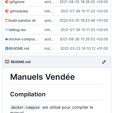
.gitignore
add admin manual in same repo
2021-08-25 18:26:20 +02:00
.gitmodules
initial commit
2021-07-26 15:11:23 +02:00
build-pandoc.sh
add number sections and fix the reference problem (section number were empty)
2022-03-25 18:23:46 +01:00
debug.tex
initial commit
2021-07-26 15:11:23 +02:00
docker-compose.yaml
add admin manual to docker-compose
2021-08-26 15:25:52 +02:00
README.md
instructions pour resizing images
2022-03-23 16:10:12 +01:00
README.md
Manuels Vendée
Compilation
est utilisé pour compiler le
docker-compose
manuel.