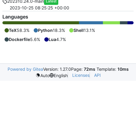
202310.24.0-main
Latest
2023-10-25 08:25:25 +00:00
Languages
TeX
58.3%
Python
18.3%
Shell
13.1%
Dockerfile
5.6%
Lua
4.7%
Powered by Gitea
Version: 1.27.0
Page:
72ms
Template:
10ms
Licenses
API
Auto
English