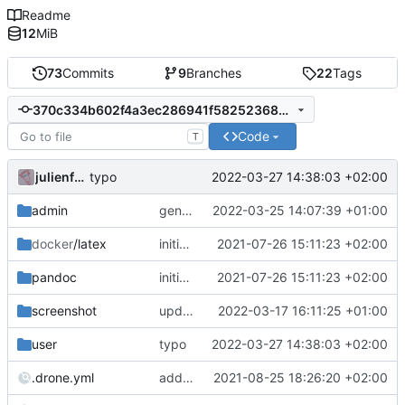
Readme
12
MiB
73
Commits
9
Branches
22
Tags
370c334b602f4a3ec286941f58252368cdde5c75
Code
T
julienfastre
2022-03-27 14:38:03 +02:00
typo
admin
generation document: add budget
2022-03-25 14:07:39 +01:00
docker
/latex
initial commit
2021-07-26 15:11:23 +02:00
pandoc
initial commit
2021-07-26 15:11:23 +02:00
screenshot
upd images
2022-03-17 16:11:25 +01:00
user
typo
2022-03-27 14:38:03 +02:00
.drone.yml
add admin manual in same repo
2021-08-25 18:26:20 +02:00