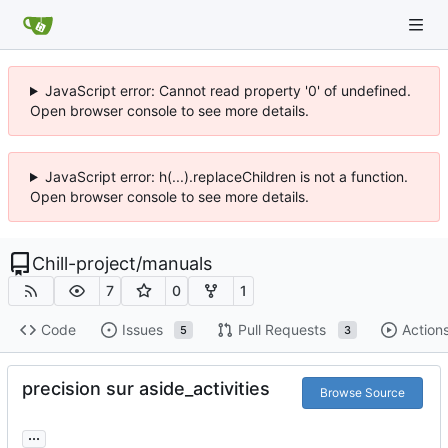
JavaScript error: Cannot read property '0' of undefined.
Open browser console to see more details.
JavaScript error: h(...).replaceChildren is not a function.
Open browser console to see more details.
Chill-project
/
manuals
7
0
1
Code
Issues
Pull Requests
Action
5
3
precision sur aside_activities
Browse Source
...