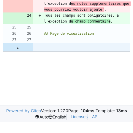
l'exception d
es notes supplémentaires que 
vous pourriez vouloir ajouter
Tous les champs sont obligatoires, à 
l'exception d
u champ commentaire
Powered by Gitea
Version: 1.27.0
Page:
104ms
Template:
13ms
Licenses
API
Auto
English