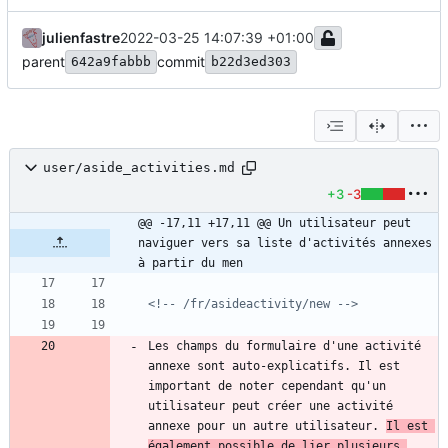
julienfastre
2022-03-25 14:07:39 +01:00
parent
commit
642a9fabbb
b22d3ed303
user/aside_activities.md
+3
-3
@@ -17,11 +17,11 @@ Un utilisateur peut 
naviguer vers sa liste d'activités annexes 
à partir du men
<!-- /fr/asideactivity/new -->
Les champs du formulaire d'une activité 
annexe sont auto-explicatifs. Il est 
important de noter cependant qu'un 
utilisateur peut créer une activité 
annexe pour un autre utilisateur. 
Il est 
également possible de lier plusieurs 