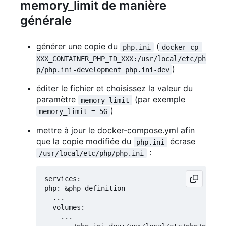
memory_limit de manière
générale
générer une copie du
(
php.ini
docker cp 
XXX_CONTAINER_PHP_ID_XXX:/usr/local/etc/ph
)
p/php.ini-development php.ini-dev
éditer le fichier et choisissez la valeur du
paramètre
(par exemple
memory_limit
)
memory_limit = 5G
mettre à jour le docker-compose.yml afin
que la copie modifiée du
écrase
php.ini
:
/usr/local/etc/php/php.ini
services:

php: &php-definition

  ...

  volumes:

    ...
