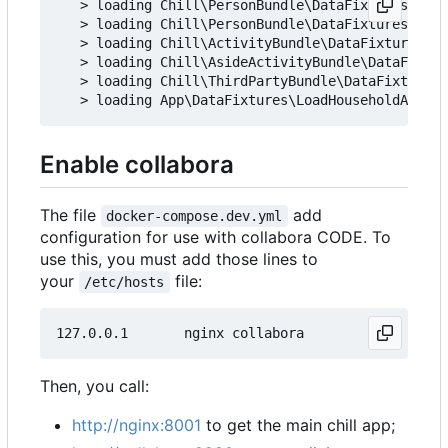
   > loading Chill\PersonBundle\DataFixtures\ORM\
   > loading Chill\PersonBundle\DataFixtures\ORM\
   > loading Chill\ActivityBundle\DataFixtures\OR
   > loading Chill\AsideActivityBundle\DataFixtur
   > loading Chill\ThirdPartyBundle\DataFixtures\
Enable collabora
The file
add
docker-compose.dev.yml
configuration for use with collabora CODE. To
use this, you must add those lines to
your
file:
/etc/hosts
Then, you call:
http://nginx:8001
to get the main chill app;