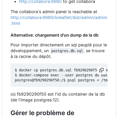
http://collabora:9980
to get collabora
The collabora's admin panel is reachable at
http://collabora:9980/loleaflet/dist/admin/admin
.html
Alternative: chargement d'un dump de la db
Pour importer directement un sql peuplé pour le
développement, un
se trouve
postgres.db.sql
à la racine du dépôt.
$ docker cp postgres.db.sql fb9290290f50:/tmp/

$ docker-compose exec --user postgres db bash

où fb9290290f50 est l'id du container de la db
(de l'image postgres:12).
Gérer le problème de