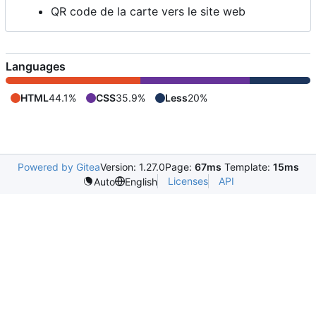
QR code de la carte vers le site web
Languages
HTML
44.1%
CSS
35.9%
Less
20%
Powered by Gitea
Version: 1.27.0
Page:
67ms
Template:
15ms
Licenses
API
Auto
English