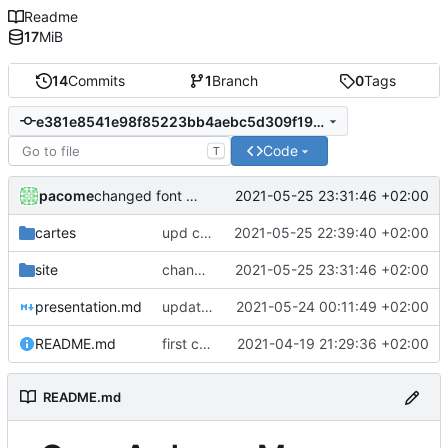
Readme
17
MiB
14
Commits
1
Branch
0
Tags
e381e8541e98f85223bb4aebc5d309f19d5e17b9
Code
T
pacome
2021-05-25 23:31:46 +02:00
changed font for general text and added mobile style
cartes
upd cartes templates
2021-05-25 22:39:40 +02:00
site
changed font for general text and added mobile style
2021-05-25 23:31:46 +02:00
presentation.md
updated site web with better design and content
2021-05-24 00:11:49 +02:00
README.md
first commit
2021-04-19 21:29:36 +02:00
README.md