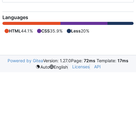
Languages
HTML
44.1%
CSS
35.9%
Less
20%
Powered by Gitea
Version: 1.27.0
Page:
72ms
Template:
17ms
Licenses
API
Auto
English