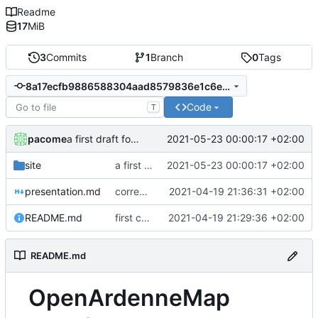
Readme
17
MiB
3
Commits
1
Branch
0
Tags
8a17ecfb9886588304aad8579836e1c6e1858bb9
Code
T
pacome
2021-05-23 00:00:17 +02:00
a first draft for a web site
site
a first draft for a web site
2021-05-23 00:00:17 +02:00
presentation.md
corrections de Pierre Parmentier
2021-04-19 21:36:31 +02:00
README.md
first commit
2021-04-19 21:29:36 +02:00
README.md
OpenArdenneMap