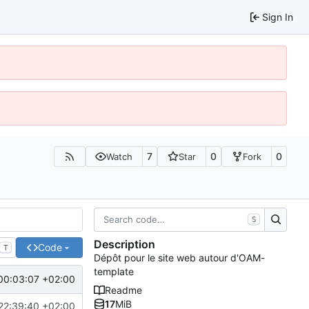
Sign In
7
0
0
Watch
Star
Fork
S
Description
Code
T
Dépôt pour le site web autour d'OAM-
template
00:03:07 +02:00
Readme
17
MiB
22:39:40 +02:00