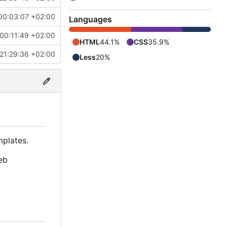
00:03:07 +02:00
Languages
00:11:49 +02:00
HTML
44.1%
CSS
35.9%
21:29:36 +02:00
Less
20%
plates.
eb