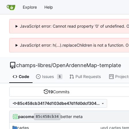
Explore
Help
JavaScript error: Cannot read property '0' of undefined. 
JavaScript error: h(...).replaceChildren is not a function.
champs-libres
/
OpenArdenneMap-template
Code
Issues
Pull Requests
Project
5
19
Commits
85c458cb34174d103dbe47d1fd0dcf304fd9920f
pacome
better meta
85c458cb34
cartes
upd cartes tem