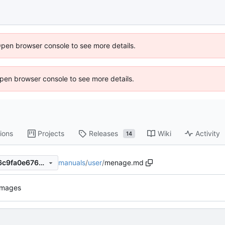
Open browser console to see more details.
 Open browser console to see more details.
ions
Projects
Releases
Wiki
Activity
14
manuals
/
user
/
menage.md
45cfb6a0257b4c1c326979f6c9fa0e676307c01a
images