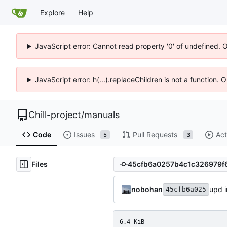
Explore
Help
JavaScript error: Cannot read property '0' of undefined. 
JavaScript error: h(...).replaceChildren is not a function.
Chill-project
/
manuals
Code
Issues
Pull Requests
Act
5
3
Files
nobohan
upd 
45cfb6a025
6.4 KiB