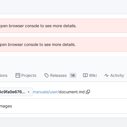
Open browser console to see more details.
 Open browser console to see more details.
ions
Projects
Releases
Wiki
Activity
14
manuals
/
user
/
document.md
45cfb6a0257b4c1c326979f6c9fa0e676307c01a
images