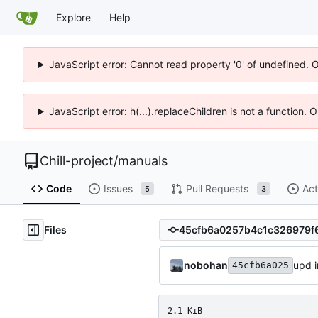
Explore
Help
JavaScript error: Cannot read property '0' of undefined. 
JavaScript error: h(...).replaceChildren is not a function.
Chill-project
/
manuals
Code
Issues
Pull Requests
Act
5
3
Files
nobohan
upd 
45cfb6a025
2.1 KiB