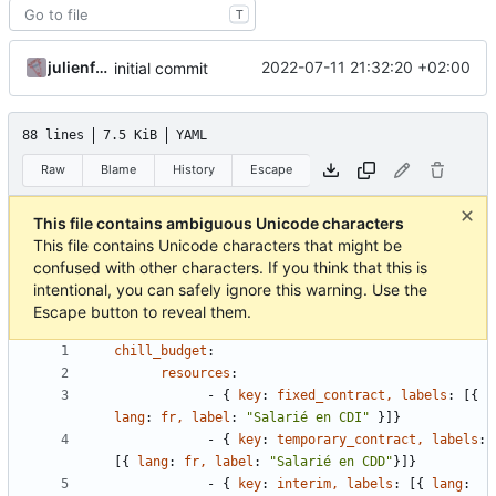
T
julienfastre
2022-07-11 21:32:20 +02:00
initial commit
88 lines
7.5 KiB
YAML
Raw
Blame
History
Escape
This file contains ambiguous Unicode characters
This file contains Unicode characters that might be
confused with other characters. If you think that this is
intentional, you can safely ignore this warning. Use the
Escape button to reveal them.
chill_budget
:
resources
:
- {
key
:
fixed_contract, labels
:
[
{
lang
:
fr, label
:
"Salarié en CDI"
}
]
}
- {
key
:
temporary_contract, labels
:
[
{
lang
:
fr, label
:
"Salarié en CDD"
}
]
}
- {
key
:
interim, labels
:
[
{
lang
: