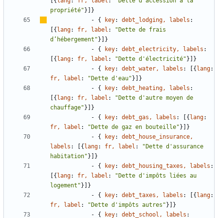
[
{
lang
:
fr, label
:
"Dette d'accession à la 
propriété"
}
]
}
- {
key
:
debt_lodging, labels
:
[
{
lang
:
fr, label
:
"Dette de frais 
d
’
hébergement"
}
]
}
- {
key
:
debt_electricity, labels
:
[
{
lang
:
fr, label
:
"Dette d'électricité"
}
]
}
- {
key
:
debt_water, labels
:
[
{
lang
:
fr, label
:
"Dette d'eau"
}
]
}
- {
key
:
debt_heating, labels
:
[
{
lang
:
fr, label
:
"Dette d'autre moyen de 
chauffage"
}
]
}
- {
key
:
debt_gas, labels
:
[
{
lang
:
fr, label
:
"Dette de gaz en bouteille"
}
]
}
- {
key
:
debt_house_insurance, 
labels
:
[
{
lang
:
fr, label
:
"Dette d'assurance 
habitation"
}
]
}
- {
key
:
debt_housing_taxes, labels
:
[
{
lang
:
fr, label
:
"Dette d'impôts liées au 
logement"
}
]
}
- {
key
:
debt_taxes, labels
:
[
{
lang
:
fr, label
:
"Dette d'impôts autres"
}
]
}
- {
key
:
debt_school, labels
: