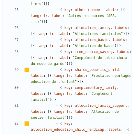
tiers"
}
]
}
- {
key
:
other_income, labels
:
[
{
lang
:
fr, label
:
"Autres ressources (ARS, 
...)"
}
]
}
- {
key
:
allocation_family, labels
:
[
{
lang
:
fr, label
:
"Allocations familiales"
}
]
}
- {
key
:
allocation_basic, labels
:
[
{
lang
:
fr, label
:
"Allocation de base"
}
]
}
- {
key
:
free_choice_saving, labels
:
[
{
lang
:
fr, label
:
"Complément de libre choix 
du mode de garde"
}
]
}
- {
key
:
shared_benefits_child, 
labels
:
[
{
lang
:
fr, label
:
"Prestation partagée 
éducation de l
’
enfant"
}
]
}
- {
key
:
complimentary_family, 
labels
:
[
{
lang
:
fr, label
:
"Complément 
familial"
}
]
}
- {
key
:
allocation_family_support, 
labels
:
[
{
lang
:
fr, label
:
"Allocation de 
soutien familial"
}
]
}
- {
key
:
allocation_education_child_handicap, labels
:
[
{