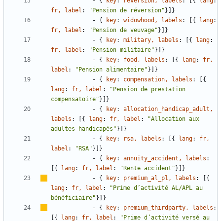
- {
key
:
reversion, labels
:
[
{
lang
:
fr, label
:
"Pension de réversion"
}
]
}
- {
key
:
widowhood, labels
:
[
{
lang
:
fr, label
:
"Pension de veuvage"
}
]
}
- {
key
:
military, labels
:
[
{
lang
:
fr, label
:
"Pension militaire"
}
]
}
- {
key
:
food, labels
:
[
{
lang
:
fr, 
label
:
"Pension alimentaire"
}
]
}
- {
key
:
compensation, labels
:
[
{
lang
:
fr, label
:
"Pension de prestation 
compensatoire"
}
]
}
- {
key
:
allocation_handicap_adult, 
labels
:
[
{
lang
:
fr, label
:
"Allocation aux 
adultes handicapés"
}
]
}
- {
key
:
rsa, labels
:
[
{
lang
:
fr, 
label
:
"RSA"
}
]
}
- {
key
:
annuity_accident, labels
:
[
{
lang
:
fr, label
:
"Rente accident"
}
]
}
- {
key
:
premium_al_pl, labels
:
[
{
lang
:
fr, label
:
"Prime d
’
activité AL/APL au 
bénéficiaire"
}
]
}
- {
key
:
premium_thirdparty, labels
:
[
{
lang
:
fr, label
:
"Prime d
’
activité versé au 