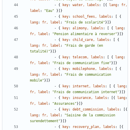
- {
key
:
water, labels
:
[
{
lang
:
fr, 
label
:
"Eau"
}
]
}
- {
key
:
school_fees, labels
:
[
{
lang
:
fr, label
:
"Frais de scolarité"
}
]
}
- {
key
:
alimony, labels
:
[
{
lang
:
fr, label
:
"Pension alimentaire à reverser"
}
]
}
- {
key
:
child_care, labels
:
[
{
lang
:
fr, label
:
"Frais de garde (en 
totalité)"
}
]
}
- {
key
:
telecom, labels
:
[
{
lang
:
fr, label
:
"Frais de communication fixe"
}
]
}
- {
key
:
mobilephone, labels
:
[
{
lang
:
fr, label
:
"Frais de communication 
mobile"
}
]
}
- {
key
:
internet, labels
:
[
{
lang
:
fr, label
:
"Frais de communication internet"
}
]
}
- {
key
:
insurance, labels
:
[
{
lang
:
fr, label
:
"Assurances"
}
]
}
- {
key
:
debt_commission, labels
:
[
{
lang
:
fr, label
:
"Saisine de la commission 
surendettement"
}
]
}
- {
key
:
recovery_plan, labels
:
[
{