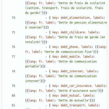
[
{
lang
:
fr, label
:
"Dette de frais de scolarité 
(cantine, transport, frais de scolarité, frais 
de garde)"
}
]
}
- {
key
:
debt_alimentation, labels
:
[
{
lang
:
fr, label
:
"Dette de pension alimentaire 
à reverser"
}
]
}
- {
key
:
debt_childcare, labels
:
[
{
lang
:
fr, label
:
"Dette de frais de garde (en 
totalité)"
}
]
}
- {
key
:
debt_phone, labels
:
[
{
lang
:
fr, label
:
"Dette de communication fixe"
}
]
}
- {
key
:
debt_mobile, labels
:
[
{
lang
:
fr, label
:
"Dette de communication 
portable"
}
]
}
- {
key
:
debt_internet, labels
:
[
{
lang
:
fr, label
:
"Dette de communication 
internet"
}
]
}
- {
key
:
debt_car_insurance, labels
:
[
{
lang
:
fr, label
:
"Dette d'assurance auto"
}
]
}
- {
key
:
debt_mutual, labels
:
[
{
lang
:
fr, label
:
"Dette de mutuelle"
}
]
}
- {
key
:
debt_transport, labels
: