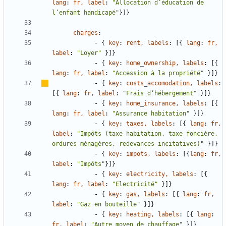
lang
:
fr, label
:
"Allocation d’éducation de 
l
’
enfant handicapé"
}
]
}
charges
:
- {
key
:
rent, labels
:
[
{
lang
:
fr, 
label
:
"Loyer"
}
]
}
- {
key
:
home_ownership, labels
:
[
{
lang
:
fr, label
:
"Accession à la propriété"
}
]
}
- {
key
:
costs_accomodation, labels
:
[
{
lang
:
fr, label
:
"Frais d
’
hébergement"
}
]
}
- {
key
:
home_insurance, labels
:
[
{
lang
:
fr, label
:
"Assurance habitation"
}
]
}
- {
key
:
taxes, labels
:
[
{
lang
:
fr, 
label
:
"Impôts (taxe habitation, taxe foncière, 
ordures ménagères, redevances incitatives)"
}
]
}
- {
key
:
impots, labels
:
[
{
lang
:
fr, 
label
:
"Impôts"
}
]
}
- {
key
:
electricity, labels
:
[
{
lang
:
fr, label
:
"Electricité"
}
]
}
- {
key
:
gas, labels
:
[
{
lang
:
fr, 
label
:
"Gaz en bouteille"
}
]
}
- {
key
:
heating, labels
:
[
{
lang
:
fr, label
:
"Autre moyen de chauffage"
}
]
}