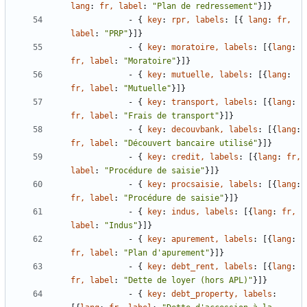
lang
:
fr, label
:
"Plan de redressement"
}
]
}
- {
key
:
rpr, labels
:
[
{
lang
:
fr, 
label
:
"PRP"
}
]
}
- {
key
:
moratoire, labels
:
[
{
lang
:
fr, label
:
"Moratoire"
}
]
}
- {
key
:
mutuelle, labels
:
[
{
lang
:
fr, label
:
"Mutuelle"
}
]
}
- {
key
:
transport, labels
:
[
{
lang
:
fr, label
:
"Frais de transport"
}
]
}
- {
key
:
decouvbank, labels
:
[
{
lang
:
fr, label
:
"Découvert bancaire utilisé"
}
]
}
- {
key
:
credit, labels
:
[
{
lang
:
fr, 
label
:
"Procédure de saisie"
}
]
}
- {
key
:
procsaisie, labels
:
[
{
lang
:
fr, label
:
"Procédure de saisie"
}
]
}
- {
key
:
indus, labels
:
[
{
lang
:
fr, 
label
:
"Indus"
}
]
}
- {
key
:
apurement, labels
:
[
{
lang
:
fr, label
:
"Plan d'apurement"
}
]
}
- {
key
:
debt_rent, labels
:
[
{
lang
:
fr, label
:
"Dette de loyer (hors APL)"
}
]
}
- {
key
:
debt_property, labels
: