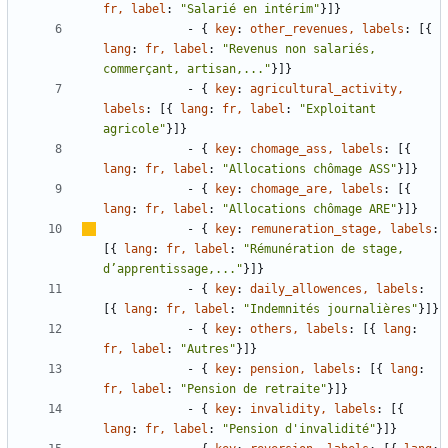
fr, label
:
"Salarié en intérim"
}
]
}
- {
key
:
other_revenues, labels
:
[
{
lang
:
fr, label
:
"Revenus non salariés, 
commerçant, artisan,..."
}
]
}
- {
key
:
agricultural_activity, 
labels
:
[
{
lang
:
fr, label
:
"Exploitant 
agricole"
}
]
}
- {
key
:
chomage_ass, labels
:
[
{
lang
:
fr, label
:
"Allocations chômage ASS"
}
]
}
- {
key
:
chomage_are, labels
:
[
{
lang
:
fr, label
:
"Allocations chômage ARE"
}
]
}
- {
key
:
remuneration_stage, labels
:
[
{
lang
:
fr, label
:
"Rémunération de stage, 
d
’
apprentissage,..."
}
]
}
- {
key
:
daily_allowences, labels
:
[
{
lang
:
fr, label
:
"Indemnités journalières"
}
]
}
- {
key
:
others, labels
:
[
{
lang
:
fr, label
:
"Autres"
}
]
}
- {
key
:
pension, labels
:
[
{
lang
:
fr, label
:
"Pension de retraite"
}
]
}
- {
key
:
invalidity, labels
:
[
{
lang
:
fr, label
:
"Pension d'invalidité"
}
]
}