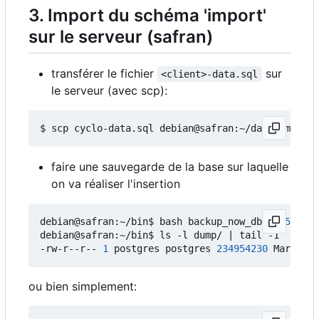
3. Import du schéma 'import'
sur le serveur (safran)
transférer le fichier
sur
<client>-data.sql
le serveur (avec scp):
faire une sauvegarde de la base sur laquelle
on va réaliser l'insertion
debian@safran:~/bin$ bash backup_now_db.sh 
5436
 c
debian@safran:~/bin$ ls -l dump/ 
|
 tail -1

-rw-r--r-- 
1
 postgres postgres 
234954230
 Mar 
15
ou bien simplement: