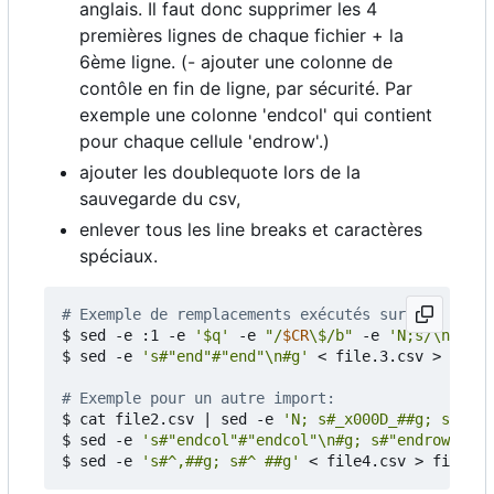
anglais. Il faut donc supprimer les 4
premières lignes de chaque fichier + la
6ème ligne. (- ajouter une colonne de
contôle en fin de ligne, par sécurité. Par
exemple une colonne 'endcol' qui contient
pour chaque cellule 'endrow'.)
ajouter les doublequote lors de la
sauvegarde du csv,
enlever tous les line breaks et caractères
spéciaux.
# Exemple de remplacements exécutés sur les fichi
$ sed -e :1 -e 
'$q'
 -e 
"/
$CR
\$/b"
 -e 
'N;s/\n//;b1
$ sed -e 
's#"end"#"end"\n#g'
 < file.3.csv > file.
# Exemple pour un autre import:
$ cat file2.csv 
|
 sed -e 
'N; s#_x000D_##g; s#\n##
$ sed -e 
's#"endcol"#"endcol"\n#g; s#"endrow"#"en
$ sed -e 
's#^,##g; s#^ ##g'