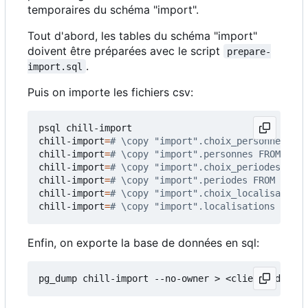
temporaires du schéma "import".
Tout d'abord, les tables du schéma "import"
doivent être préparées avec le script
prepare-
.
import.sql
Puis on importe les fichiers csv:
psql chill-import

chill-import
=
# \copy "import".choix_personnes FRO
chill-import
=
# \copy "import".personnes FROM 'per
chill-import
=
# \copy "import".choix_periodes FROM
chill-import
=
# \copy "import".periodes FROM 'peri
chill-import
=
# \copy "import".choix_localisations
chill-import
=
# \copy "import".localisations FROM 
Enfin, on exporte la base de données en sql: