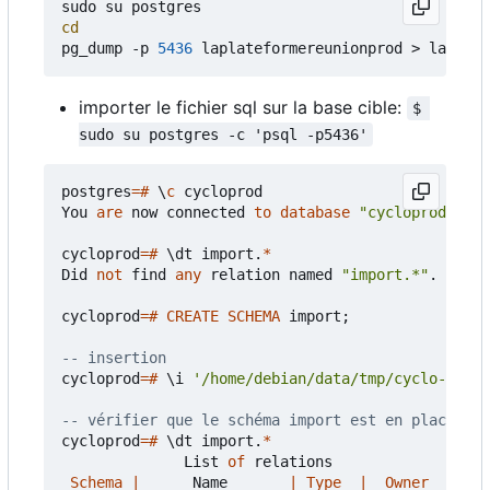
cd
pg_dump -p 
5436
importer le fichier sql sur la base cible:
$ 
sudo su postgres -c 'psql -p5436'
postgres
=#
\
c
cycloprod
You
are
now
connected
to
database
"cycloprod"
as
cycloprod
=#
\
dt
import
.
*
Did
not
find
any
relation
named
"import.*"
.
cycloprod
=#
CREATE
SCHEMA
import
;
cycloprod
=#
\
i
'/home/debian/data/tmp/cyclo-data.
cycloprod
=#
\
dt
import
.
*
List
of
relations
Schema
|
Name
|
Type
|
Owner