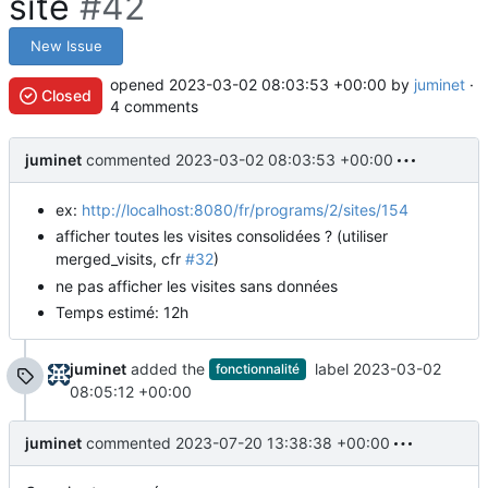
site
#42
New Issue
opened
2023-03-02 08:03:53 +00:00
by
juminet
·
Closed
4 comments
juminet
commented
2023-03-02 08:03:53 +00:00
ex:
http://localhost:8080/fr/programs/2/sites/154
afficher toutes les visites consolidées ? (utiliser
merged_visits, cfr
#32
)
ne pas afficher les visites sans données
Temps estimé: 12h
juminet
added the
label
2023-03-02
fonctionnalité
08:05:12 +00:00
juminet
commented
2023-07-20 13:38:38 +00:00