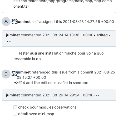
citizen/frontend/src/app/programs/base/map/map.comp
onent.ts)
juminet
self-assigned this
2021-08-23 14:27:56 +00:00
juminet
commented
2021-08-24 14:13:36 +00:00
• edited
Tester ausi une installation fraiche pour voir à quoi
ressemble la db
juminet
referenced this issue from a commit
2021-08-25
08:15:27 +00:00
#14 add line edition in leaflet in sandbox
juminet
commented
2021-08-26 14:29:24 +00:00
check pour modules observations
détail avec mini-map