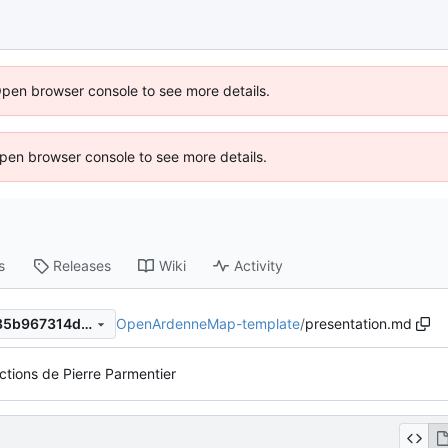
Open browser console to see more details.
 Open browser console to see more details.
s
Releases
Wiki
Activity
OpenArdenneMap-template
/
presentation.md
cd51a8e5f6f4608ce4da22685b967314da88319d
ctions de Pierre Parmentier