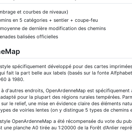
(ombrage et courbes de niveaux)
hemins en 5 catégories + sentier + coupe-feu
e moyenne de dernière modification des chemins
nades balisées officielles
neMap
yle spécifiquement développé pour des cartes imprimées, 
qui fait la part belle aux labels (basés sur la fonte Alfphab
960 à 1980.
ir à d'autres endroits, OpenArdenneMap est spécifiquement 
s adapté pour la plupart des régions rurales tempérées. Parmi 
sur le relief, une mise en évidence claire des éléments natur
types de voiries lentes (on y distingue 5 types de chemins 
 style OpenArdenneMap a été récompensée du vote du publi
t une planche A0 tirée au 1:20000 de la Forêt d
’
Anlier repr