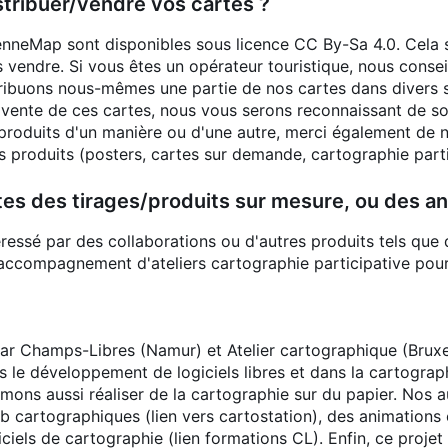
istribuer/vendre vos cartes ?
neMap sont disponibles sous licence CC By-Sa 4.0. Cela sig
s vendre. Si vous êtes un opérateur touristique, nous conse
ibuons nous-mêmes une partie de nos cartes dans divers syn
 vente de ces cartes, nous vous serons reconnaissant de sou
 produits d'un manière ou d'une autre, merci également de no
s produits (posters, cartes sur demande, cartographie part
tes des tirages/produits sur mesure, ou des ani
téressé par des collaborations ou d'autres produits tels que
l'accompagnement d'ateliers cartographie participative pour
ar Champs-Libres (Namur) et Atelier cartographique (Bruxel
 le développement de logiciels libres et dans la cartograph
mons aussi réaliser de la cartographie sur du papier. Nos a
eb cartographiques (lien vers cartostation), des animations 
ciels de cartographie (lien formations CL). Enfin, ce projet 