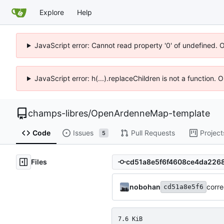
Explore
Help
JavaScript error: Cannot read property '0' of undefined. 
JavaScript error: h(...).replaceChildren is not a function.
champs-libres
/
OpenArdenneMap-template
Code
Issues
Pull Requests
Project
5
Files
nobohan
corre
cd51a8e5f6
7.6 KiB