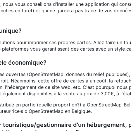
 nous vous conseillons d'installer une application qui cons
nches en forêt) et qui ne gardera pas trace de vos donn
 unique?
olutions pour imprimer ses propres cartes. Allez faire un tou
 plateformes vous garantissent des cartes avec un style c
èle économique?
s ouvertes (OpenStreetMap, données du relief publiques), d
roit. Néanmoins, cette offre de cartes a un coût: la retouc
on, l'hébergement de ce site web, etc. C'est pourquoi nous
nt également disponibles à la vente au prix de 3,00€, à l'éta
istribué en partie (quelle proportion?) à OpenStreetMap-Be
teur·rice·s d'OpenStreetMap en Belgique.
r touristique/gestionnaire d'un hébergement, p