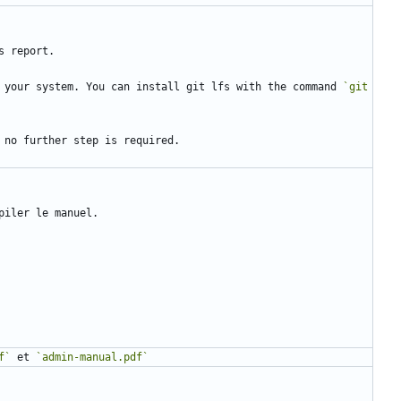
 your system. You can install git lfs with the command 
`git 
f`
 et 
`admin-manual.pdf`