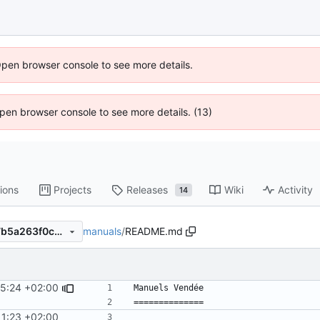
Open browser console to see more details.
 Open browser console to see more details. (13)
ions
Projects
Releases
Wiki
Activity
14
manuals
/
README.md
5af59d6c699f423d1ec67c97b5a263f0c80b5679
25:24 +02:00
11:23 +02:00