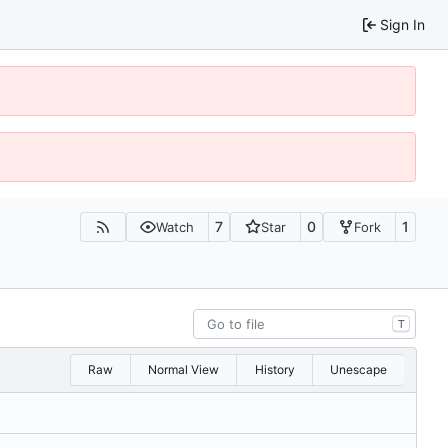
Sign In
7
0
1
Watch
Star
Fork
T
Raw
Normal View
History
Unescape