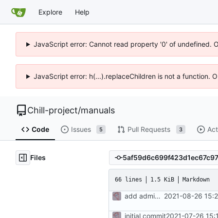
Explore
Help
JavaScript error: Cannot read property '0' of undefined. 
JavaScript error: h(...).replaceChildren is not a function.
Chill-project
/
manuals
Code
Issues
Pull Requests
Act
5
3
Files
66 lines
1.5 KiB
Markdown
add admin manual to docker-compose
2021-08-26 15:
initial commit
2021-07-26 15: