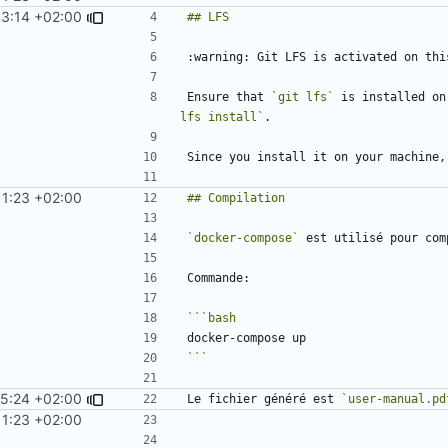
13:14 +02:00
Ensure that 
`git lfs`
 is installed on
lfs install`
11:23 +02:00
`docker-compose`
```
25:24 +02:00
Le fichier généré est 
`user-manual.pd
11:23 +02:00