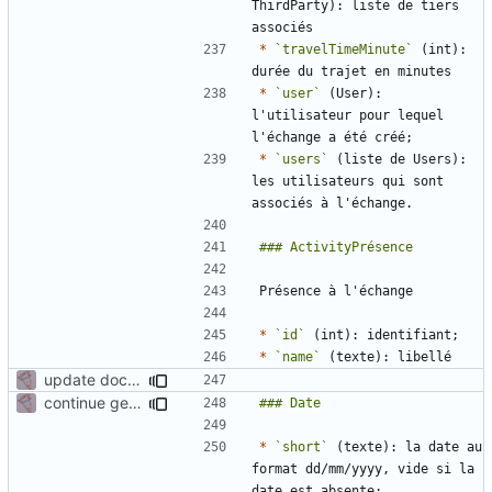
ThirdParty): liste de tiers 
*
`travelTimeMinute`
 (int): 
*
`user`
 (User): 
l'utilisateur pour lequel 
*
`users`
 (liste de Users): 
les utilisateurs qui sont 
*
`id`
*
`name`
update documentation for docgen
continue gen doc documentation
*
`short`
 (texte): la date au 
format dd/mm/yyyy, vide si la 