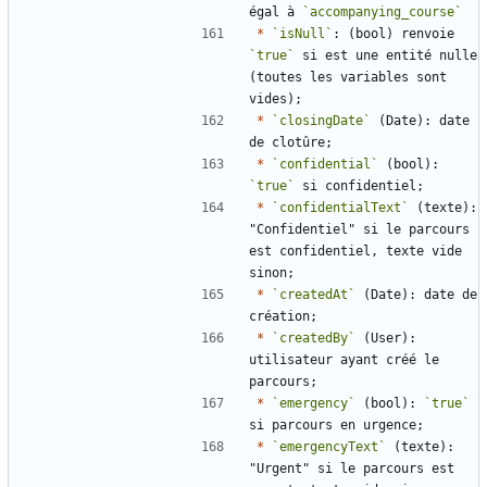
égal à 
`accompanying_course`
*
`isNull`
: (bool) renvoie 
`true`
 si est une entité nulle 
(toutes les variables sont 
*
`closingDate`
 (Date): date 
*
`confidential`
 (bool): 
`true`
*
`confidentialText`
 (texte): 
"Confidentiel" si le parcours 
est confidentiel, texte vide 
*
`createdAt`
 (Date): date de 
*
`createdBy`
 (User): 
utilisateur ayant créé le 
*
`emergency`
 (bool): 
`true`
*
`emergencyText`
 (texte): 
"Urgent" si le parcours est 