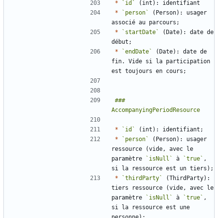
*
`id`
*
`person`
 (Person): usager 
*
`startDate`
 (Date): date de 
*
`endDate`
 (Date): date de 
fin. Vide si la participation 
### 
*
`id`
*
`person`
 (Person): usager 
ressource (vide, avec le 
paramètre 
`isNull`
 à 
`true`
, 
*
`thirdParty`
 (ThirdParty): 
tiers ressource (vide, avec le 
paramètre 
`isNull`
 à 
`true`
, 
si la ressource est une 