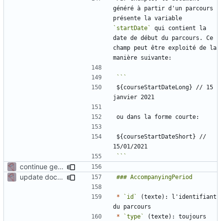
généré à partir d'un parcours 
présente la variable 
`startDate`
 qui contient la 
date de début du parcours. Ce 
champ peut être exploité de la 
${courseStartDateLong} // 15 
${courseStartDateShort} // 
```
continue gen doc documentation
update documentation for docgen
*
`id`
 (texte): l'identifiant 
*
`type`
 (texte): toujours 