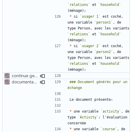
`relations`
 et 
`household`
*
 si 
`usager 1`
 est coché, 
une variable 
`person1`
, de 
type Person, avec les variants 
`relations`
 et 
`household`
*
 si 
`usager 2`
 est coché, 
une variable 
`person2`
, de 
type Person, avec les variants 
`relations`
 et 
`household`
continue gen doc documentation
documentation for docgen in activity
### Document générés pour un 
*
 une variable 
`activity`
, de 
type 
`Activity`
: l'évaluation 
*
 une variable 
`course`
, de 