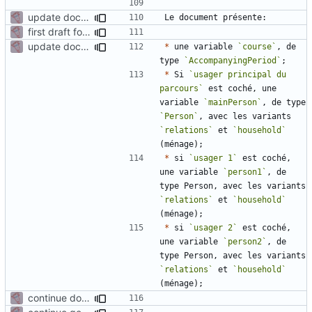
update documentation for docgen
first draft for admin manual - generation document
update documentation for docgen
*
 une variable 
`course`
, de 
type 
`AccompanyingPeriod`
*
 Si 
`usager principal du 
parcours`
 est coché, une 
variable 
`mainPerson`
, de type 
`Person`
, avec les variants 
`relations`
 et 
`household`
*
 si 
`usager 1`
 est coché, 
une variable 
`person1`
, de 
type Person, avec les variants 
`relations`
 et 
`household`
*
 si 
`usager 2`
 est coché, 
une variable 
`person2`
, de 
type Person, avec les variants 
`relations`
 et 
`household`
continue documentation for variables