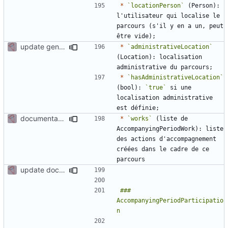
*
`locationPerson`
 (Person): 
l'utilisateur qui localise le 
parcours (s'il y en a un, peut 
update generation document variable + fix
*
`administrativeLocation`
(Location): localisation 
*
`hasAdministrativeLocation`
(bool): 
`true`
 si une 
localisation administrative 
documentation for docgen in activity
*
`works`
 (liste de 
AccompanyingPeriodWork): liste 
des actions d'accompagnement 
créées dans le cadre de ce 
update documentation for docgen
### 
AccompanyingPeriodParticipatio