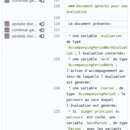
continue gen doc documentation
### Document générés pour une 
update documentation for docgen
continue gen doc documentation
update documentation for docgen
*
 une variable 
`evaluation`
de type 
`AccompanyingPeriodWorkEvaluat
ion`
*
 une variable 
`work`
 de type 
`AccompanyingPeriodWork`
: 
l'action d'accompagnement au 
sein de laquelle l'évaluation 
*
 une variable 
`course`
, de 
type 
`AccompanyingPeriod`
: le 
parcours au sein duquel 
*
 Si 
`usager principal du 
parcours`
 est coché, une 
variable 
`mainPerson`
, de type 
`Person`
, avec les variants 