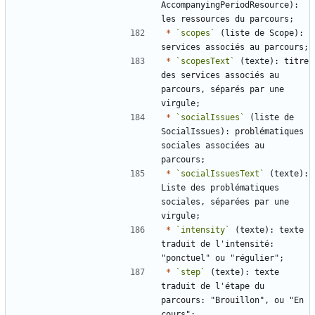
AccompanyingPeriodResource): 
*
`scopes`
 (liste de Scope): 
*
`scopesText`
 (texte): titre 
des services associés au 
parcours, séparés par une 
*
`socialIssues`
 (liste de 
SocialIssues): problématiques 
sociales associées au 
*
`socialIssuesText`
 (texte): 
Liste des problématiques 
sociales, séparées par une 
*
`intensity`
 (texte): texte 
traduit de l'intensité: 
*
`step`
 (texte): texte 
traduit de l'étape du 
parcours: "Brouillon", ou "En 