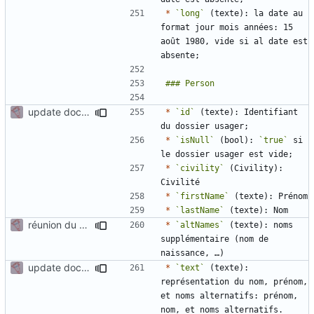
*
`long`
 (texte): la date au 
format jour mois années: 15 
août 1980, vide si al date est 
update documentation for docgen
*
`id`
 (texte): Identifiant 
*
`isNull`
 (bool): 
`true`
 si 
*
`civility`
 (Civility): 
*
`firstName`
*
`lastName`
réunion du 6/10
*
`altNames`
 (texte): noms 
supplémentaire (nom de 
update documentation for docgen
*
`text`
 (texte): 
représentation du nom, prénom, 
et noms alternatifs: prénom, 