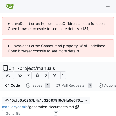
JavaScript error: h(...).replaceChildren is not a function.
Open browser console to see more details. (131)
JavaScript error: Cannot read property '0' of undefined.
Open browser console to see more details.
Chill-project
/
manuals
7
0
1
Code
Issues
Pull Requests
Action
5
3
45cfb6a0257b4c1c326979f6c9fa0e676307c01a
manuals
/
admin
/
generation-documents.md
T