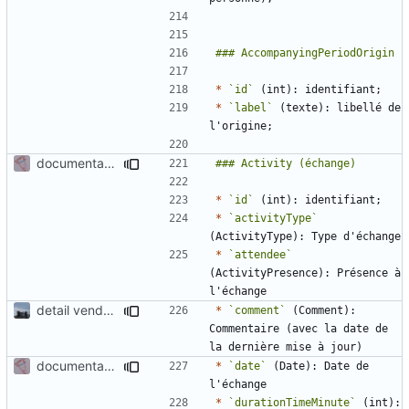
*
`id`
*
`label`
 (texte): libellé de 
documentation for docgen in activity
*
`id`
*
`activityType`
*
`attendee`
(ActivityPresence): Présence à 
detail vendee person fields
*
`comment`
 (Comment): 
Commentaire (avec la date de 
documentation for docgen in activity
*
`date`
 (Date): Date de 
*
`durationTimeMinute`
 (int): 