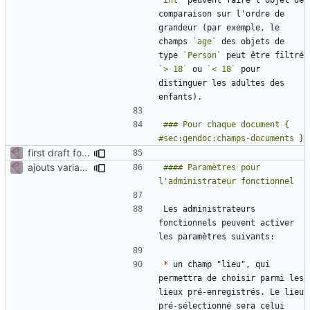
comparaison sur l'ordre de 
grandeur (par exemple, le 
champs 
`age`
 des objets de 
type 
`Person`
 peut être filtré 
`> 18`
 ou 
`< 18`
 pour 
distinguer les adultes des 
### Pour chaque document { 
first draft for admin manual - generation document
ajouts variables suite réunion 22/09
#### Paramètres pour 
Les administrateurs 
fonctionnels peuvent activer 
*
 un champ "lieu", qui 
permettra de choisir parmi les 
lieux pré-enregistrés. Le lieu 
pré-sélectionné sera celui 