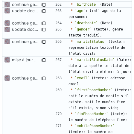
continue gen doc documentation
*
`birthdate`
update documentation for docgen
*
`age`
: (int) age de la 
continue gen doc documentation
*
`deathdate`
update documentation for docgen
*
`gender`
 (texte): genre 
continue gen doc documentation
*
`maritalStatus`
 (texte): 
représentation textuelle de 
mise à jour génération document
*
`maritalStatusDate`
 (Date): 
date à la quelle le statut de 
continue gen doc documentation
*
`email`
 (texte): adresse 
*
`firstPhoneNumber`
 (texte): 
soit le numéro de mobile s'il 
existe, soit le numéro fixe 
*
`fixPhoneNumber`
 (texte): 
*
`mobilePhoneNumber`
(texte): le numéro de 