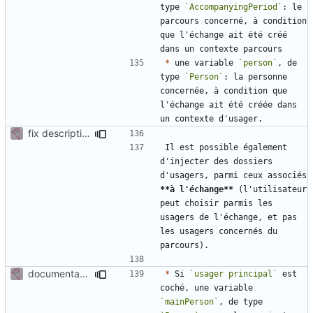
type 
`AccompanyingPeriod`
: le 
parcours concerné, à condition 
que l'échange ait été créé 
*
 une variable 
`person`
, de 
type 
`Person`
: la personne 
concernée, à condition que 
l'échange ait été créée dans 
fix description variables document
Il est possible également 
d'injecter des dossiers 
d'usagers, parmi ceux associés 
**à l'échange**
 (l'utilisateur 
peut choisir parmis les 
usagers de l'échange, et pas 
les usagers concernés du 
documentation for docgen in activity
*
 Si 
`usager principal`
 est 
coché, une variable 
`mainPerson`
, de type 