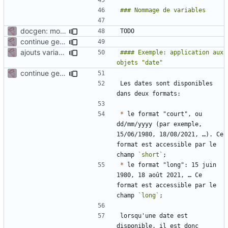
docgen: more explanations
continue gen doc documentation
ajouts variables suite réunion 22/09
#### Exemple: application aux 
continue gen doc documentation
Les dates sont disponibles 
*
 le format "court", ou 
dd/mm/yyyy (par exemple, 
15/06/1980, 18/08/2021, …). Ce 
format est accessible par le 
champ 
`short`
*
 le format "long": 15 juin 
1980, 18 août 2021, … Ce 
format est accessible par le 
champ 
`long`
lorsqu'une date est 
disponible, il est donc 