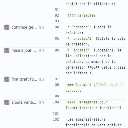
continue gen doc documentation
*
`creator`
: (User) le 
*
`createdAt`
 (Date): la date 
mise à jour génération document
*
`location`
 (Location): le 
lieu sélectionné par le 
créateur, au moment de la 
génération 
**ou**
 celui choisi 
first draft for admin manual - generation document
### Document générés pour un 
ajouts variables suite réunion 22/09
#### Paramètres pour 
Les administrateurs 
fonctionnels peuvent activer 