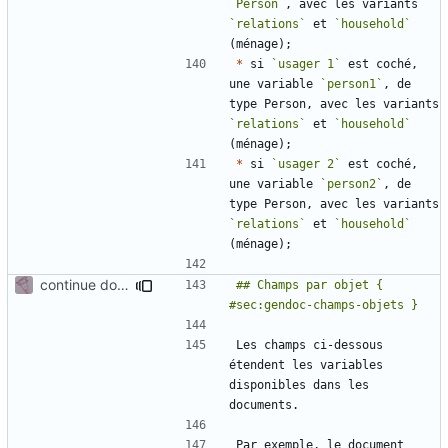
`Person`
, avec les variants 
`relations`
 et 
`household`
*
 si 
`usager 1`
 est coché, 
une variable 
`person1`
, de 
type Person, avec les variants 
`relations`
 et 
`household`
*
 si 
`usager 2`
 est coché, 
une variable 
`person2`
, de 
type Person, avec les variants 
`relations`
 et 
`household`
continue documentation for variables
## Champs par objet { 
Les champs ci-dessous 
étendent les variables 
disponibles dans les 
Par exemple, le document 