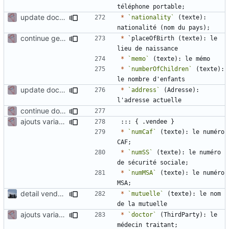
update documentation for docgen
*
`nationality`
 (texte): 
continue gen doc documentation
*
 `placeOfBirth (texte): le 
*
`memo`
*
`numberOfChildren`
 (texte): 
update documentation for docgen
*
`address`
 (Adresse): 
continue documentation for variables
ajouts variables suite réunion 22/09
*
`numCaf`
 (texte): le numéro 
*
`numSS`
 (texte): le numéro 
*
`numMSA`
 (texte): le numéro 
detail vendee person fields
*
`mutuelle`
 (texte): le nom 
ajouts variables suite réunion 22/09
*
`doctor`
 (ThirdParty): le 