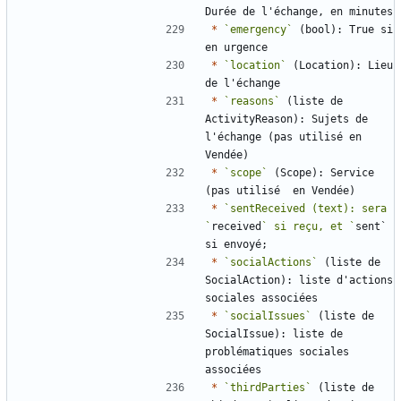
*
`emergency`
 (bool): True si 
*
`location`
 (Location): Lieu 
*
`reasons`
 (liste de 
ActivityReason): Sujets de 
l'échange (pas utilisé en 
*
`scope`
 (Scope): Service 
*
`sentReceived (text): sera 
`
received
` si reçu, et `
sent` 
*
`socialActions`
 (liste de 
SocialAction): liste d'actions 
*
`socialIssues`
 (liste de 
SocialIssue): liste de 
problématiques sociales 
*
`thirdParties`
 (liste de 