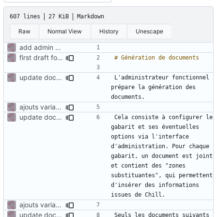
607 lines
27 KiB
Markdown
Raw
Normal View
History
Unescape
add admin manual in same repo
first draft for admin manual - generation document
update documentation for docgen
L'administrateur fonctionnel 
prépare la génération des 
ajouts variables suite réunion 22/09
update documentation for docgen
Cela consiste à configurer le 
gabarit et ses éventuelles 
options via l'interface 
d'administration. Pour chaque 
gabarit, un document est joint 
et contient des "zones 
substituantes", qui permettent 
d'insérer des informations 
ajouts variables suite réunion 22/09
update documentation for docgen
Seuls les documents suivants 