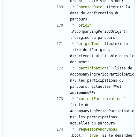
*
`openingDate`
 (texte): la 
date de confirmation du 
*
`origin`
(AccompanyingPeriodOrigin): 
*
`originText`
 (texte): Le 
titre de l'origine, 
directement utilisable dans le 
*
`participations`
 (liste de 
AccompanyingPeriodParticipatio
n): les participations du 
parcours, actuelles 
**et 
anciennes**
*
`currentParticipations`
(liste de 
AccompanyingPeriodParticipatio
n): les participations 
*
`requestorAnonymous`
(bool): 
`true`
 si le demandeur 