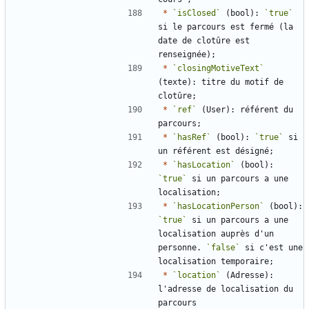
*
`isClosed`
 (bool): 
`true`
si le parcours est fermé (la 
date de clotûre est 
*
`closingMotiveText`
(texte): titre du motif de 
*
`ref`
 (User): référent du 
*
`hasRef`
 (bool): 
`true`
 si 
*
`hasLocation`
 (bool): 
`true`
 si un parcours a une 
*
`hasLocationPerson`
 (bool): 
`true`
 si un parcours a une 
localisation auprès d'un 
personne. 
`false`
 si c'est une 
*
`location`
 (Adresse): 
l'adresse de localisation du 