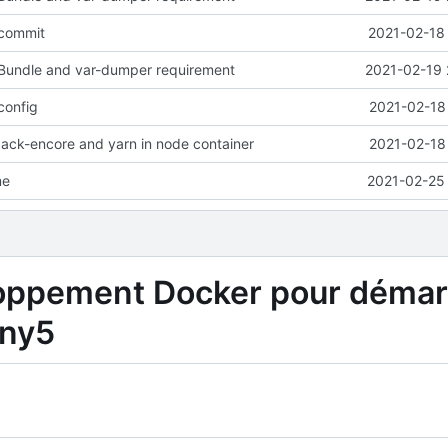
 commit
2021-02-18 
undle and var-dumper requirement
2021-02-19 
 config
2021-02-18
pack-encore and yarn in node container
2021-02-18
me
2021-02-25 
oppement Docker pour démar
ony5