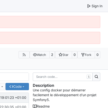
Sign In
2
0
0
Watch
Star
Fork
S
Description
e
Code
Une config docker pour démarrer
facilement le développement d'un projet
19:01:23 +01:00
Symfony5.
Readme
22:30:35 +01:00