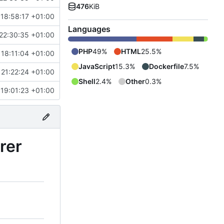
476
KiB
18:58:17 +01:00
Languages
22:30:35 +01:00
PHP
49%
HTML
25.5%
 18:11:04 +01:00
JavaScript
15.3%
Dockerfile
7.5%
 21:22:24 +01:00
Shell
2.4%
Other
0.3%
19:01:23 +01:00
rer