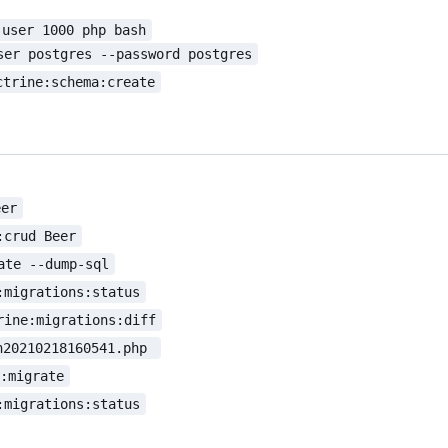
-user 1000 php bash
ser postgres --password postgres
ctrine:schema:create
eer
:crud Beer
ate --dump-sql
:migrations:status
rine:migrations:diff
n20210218160541.php 
s:migrate
:migrations:status