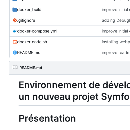
docker_build
improve initial
.gitignore
adding DebugB
docker-compose.yml
improve initial
docker-node.sh
installing web
README.md
improve read
README.md
Environnement de dével
un nouveau projet Symf
Présentation