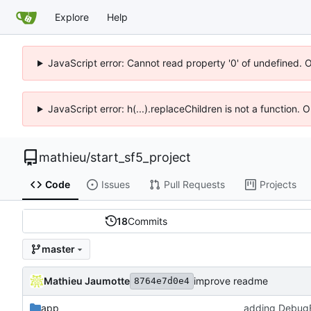
Explore
Help
JavaScript error: Cannot read property '0' of undefined. 
JavaScript error: h(...).replaceChildren is not a function.
mathieu
/
start_sf5_project
Code
Issues
Pull Requests
Projects
18
Commits
master
Mathieu Jaumotte
improve readme
8764e7d0e4
app
adding DebugB