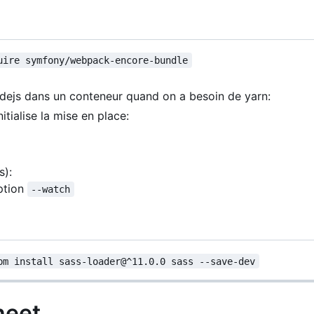
uire symfony/webpack-encore-bundle
dejs dans un conteneur quand on a besoin de yarn:
itialise la mise en place:
s):
ption
--watch
pm install sass-loader@^11.0.0 sass --save-dev
heet