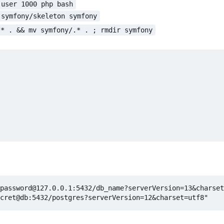
-user 1000 php bash
 symfony/skeleton symfony
/* . && mv symfony/.* . ; rmdir symfony
password@127.0.0.1:5432/db_name?serverVersion=13&charset