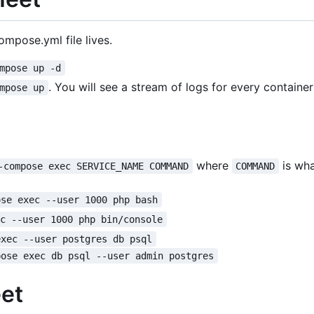
mpose.yml file lives.
mpose up -d
. You will see a stream of logs for every container
mpose up
where
is wh
-compose exec SERVICE_NAME COMMAND
COMMAND
ose exec --user 1000 php bash
ec --user 1000 php bin/console
exec --user postgres db psql
pose exec db psql --user admin postgres
et