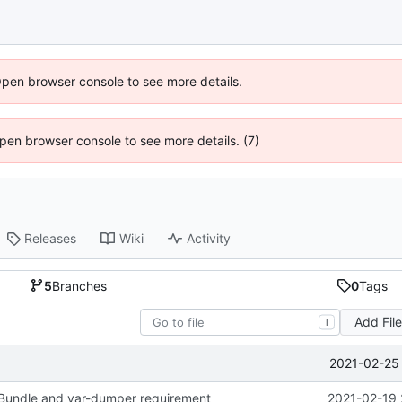
Open browser console to see more details.
 Open browser console to see more details. (7)
Releases
Wiki
Activity
5
Branches
0
Tags
Add Fil
T
2021-02-25 
undle and var-dumper requirement
2021-02-19 