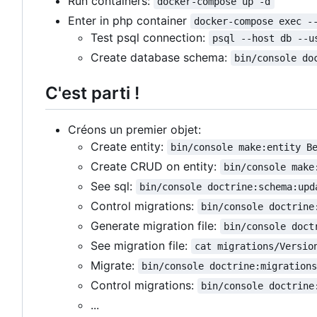
Run containers:
docker-compose up -d
Enter in php container
docker-compose exec -
Test psql connection:
psql --host db --u
Create database schema:
bin/console do
C'est parti !
Créons un premier objet:
Create entity:
bin/console make:entity B
Create CRUD on entity:
bin/console make
See sql:
bin/console doctrine:schema:upd
Control migrations:
bin/console doctrine
Generate migration file:
bin/console doct
See migration file:
cat migrations/Versio
Migrate:
bin/console doctrine:migration
Control migrations:
bin/console doctrine
...