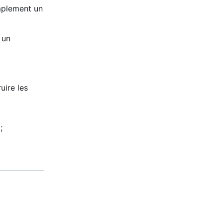
implement un
 un
uire les
;