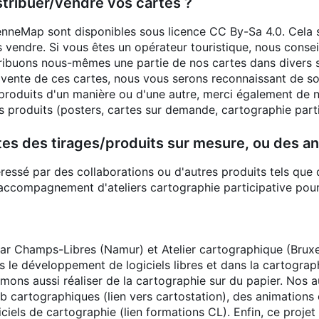
istribuer/vendre vos cartes ?
neMap sont disponibles sous licence CC By-Sa 4.0. Cela sig
s vendre. Si vous êtes un opérateur touristique, nous conse
ibuons nous-mêmes une partie de nos cartes dans divers syn
 vente de ces cartes, nous vous serons reconnaissant de sou
 produits d'un manière ou d'une autre, merci également de no
s produits (posters, cartes sur demande, cartographie part
tes des tirages/produits sur mesure, ou des ani
téressé par des collaborations ou d'autres produits tels que
l'accompagnement d'ateliers cartographie participative pour
ar Champs-Libres (Namur) et Atelier cartographique (Bruxel
 le développement de logiciels libres et dans la cartograph
mons aussi réaliser de la cartographie sur du papier. Nos a
eb cartographiques (lien vers cartostation), des animations 
ciels de cartographie (lien formations CL). Enfin, ce projet 