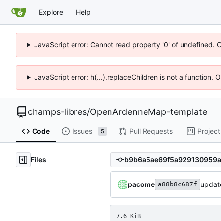
Explore
Help
JavaScript error: Cannot read property '0' of undefined. 
JavaScript error: h(...).replaceChildren is not a function.
champs-libres
/
OpenArdenneMap-template
Code
Issues
Pull Requests
Project
5
Files
pacome
update
a88b8c687f
7.6 KiB