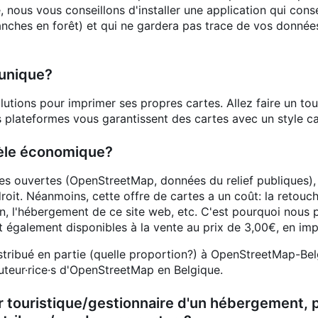
 nous vous conseillons d'installer une application qui cons
nches en forêt) et qui ne gardera pas trace de vos donn
 unique?
olutions pour imprimer ses propres cartes. Allez faire un tou
 plateformes vous garantissent des cartes avec un style c
èle économique?
s ouvertes (OpenStreetMap, données du relief publiques), d
roit. Néanmoins, cette offre de cartes a un coût: la retouc
on, l'hébergement de ce site web, etc. C'est pourquoi nous
nt également disponibles à la vente au prix de 3,00€, en imp
istribué en partie (quelle proportion?) à OpenStreetMap-Be
teur·rice·s d'OpenStreetMap en Belgique.
r touristique/gestionnaire d'un hébergement, p