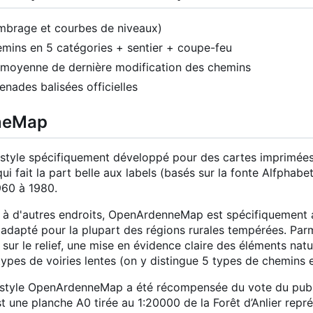
(ombrage et courbes de niveaux)
hemins en 5 catégories + sentier + coupe-feu
e moyenne de dernière modification des chemins
nades balisées officielles
neMap
yle spécifiquement développé pour des cartes imprimées, 
qui fait la part belle aux labels (basés sur la fonte Alfphab
960 à 1980.
ir à d'autres endroits, OpenArdenneMap est spécifiquement 
s adapté pour la plupart des régions rurales tempérées. Parmi 
sur le relief, une mise en évidence claire des éléments natur
types de voiries lentes (on y distingue 5 types de chemins 
 style OpenArdenneMap a été récompensée du vote du publi
t une planche A0 tirée au 1:20000 de la Forêt d
’
Anlier repr