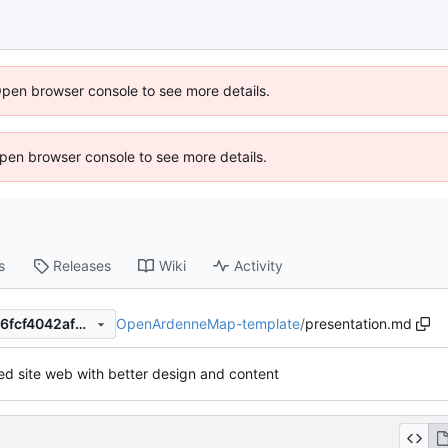
Open browser console to see more details.
 Open browser console to see more details.
s
Releases
Wiki
Activity
OpenArdenneMap-template
/
presentation.md
b9b6a5ae69f5a929130959a6fcf4042af3837cd3
d site web with better design and content