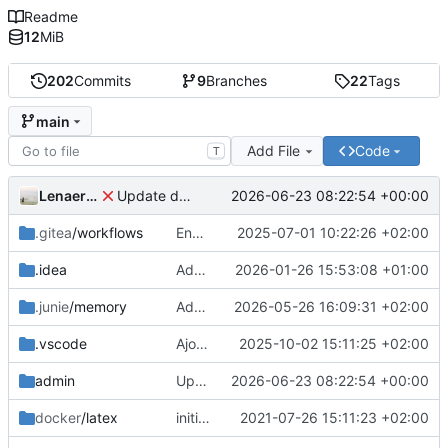
Readme
12
MiB
202
Commits
9
Branches
22
Tags
main
Add File
Code
T
LenaertsJ
2026-06-23 08:22:54 +00:00
Update docs to reflect changes multiple referrers
.gitea
/workflows
Enhance Git LFS handling in MKDocs Docker workflow
2025-07-01 10:22:26 +02:00
.idea
Add default project code style configuration for IDEA
2026-01-26 15:53:08 +01:00
.junie
/memory
Add initial memory configuration and related files
2026-05-26 16:09:31 +02:00
.vscode
Ajout tâches pour vscodium pour servir mkdocs
2025-10-02 15:11:25 +02:00
admin
Update docs to reflect changes multiple referrers
2026-06-23 08:22:54 +00:00
docker
/latex
initial commit
2021-07-26 15:11:23 +02:00