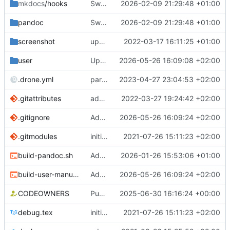
mkdocs
/hooks
Switch pandoc output format to GitHub-flavored Markdown (gfm)
2026-02-09 21:29:48 +01:00
pandoc
Switch pandoc output format to GitHub-flavored Markdown (gfm)
2026-02-09 21:29:48 +01:00
screenshot
upd images
2022-03-17 16:11:25 +01:00
user
Update mkdocs.yml: fix typo in workflow signature entry and comment out document generation entry
2026-05-26 16:09:08 +02:00
.drone.yml
parallelization
2023-04-27 23:04:53 +02:00
.gitattributes
add cover page (previous was not working ?)
2022-03-27 19:24:42 +02:00
.gitignore
Add script to build user manual in ODT format
2026-05-26 16:09:24 +02:00
.gitmodules
initial commit
2021-07-26 15:11:23 +02:00
build-pandoc.sh
Add detailed configuration documentation for Chill administration
2026-01-26 15:53:06 +01:00
build-user-manual-odt.sh
Add script to build user manual in ODT format
2026-05-26 16:09:24 +02:00
CODEOWNERS
Publier la documentation de Chill en ligne après chaque mise à jour (
2025-06-30 16:16:24 +00:00
debug.tex
initial commit
2021-07-26 15:11:23 +02:00