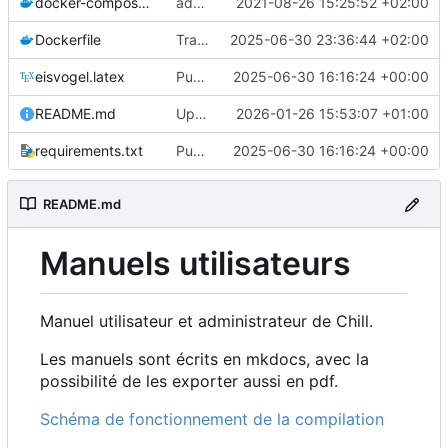
docker-compose.yaml
add admin manual to docker-compose
2021-08-26 15:25:52 +02:00
Dockerfile
Transforme les divs de pandoc en admonition
2025-06-30 23:36:44 +02:00
eisvogel.latex
Publier la documentation de Chill en ligne après chaque mise à jour (
2025-06-30 16:16:24 +00:00
README.md
Update README to include user and administrator manuals overview and revise instructions
2026-01-26 15:53:07 +01:00
requirements.txt
Publier la documentation de Chill en ligne après chaque mise à jour (
2025-06-30 16:16:24 +00:00
README.md
Manuels utilisateurs
Manuel utilisateur et administrateur de Chill.
Les manuels sont écrits en mkdocs, avec la
possibilité de les exporter aussi en pdf.
Schéma de fonctionnement de la compilation