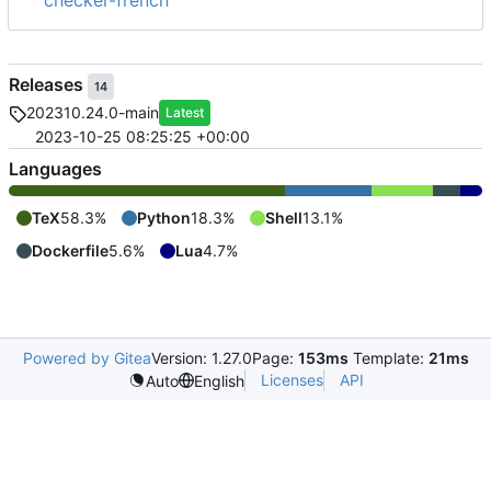
checker-french
Releases
14
202310.24.0-main
Latest
2023-10-25 08:25:25 +00:00
Languages
TeX
58.3%
Python
18.3%
Shell
13.1%
Dockerfile
5.6%
Lua
4.7%
Powered by Gitea
Version: 1.27.0
Page:
153ms
Template:
21ms
Licenses
API
Auto
English