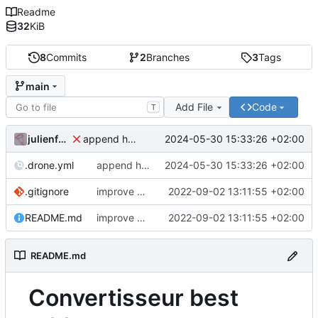
Readme
32
KiB
8
Commits
2
Branches
3
Tags
main
Add File
Code
T
julienfastre
2024-05-30 15:33:26 +02:00
append housenumber and boxnumber to result
.drone.yml
append housenumber and boxnumber to result
2024-05-30 15:33:26 +02:00
.gitignore
improve performance, remove retired addresses and add center on postal
2022-09-02 13:11:55 +02:00
README.md
improve performance, remove retired addresses and add center on postal
2022-09-02 13:11:55 +02:00
README.md
Convertisseur best